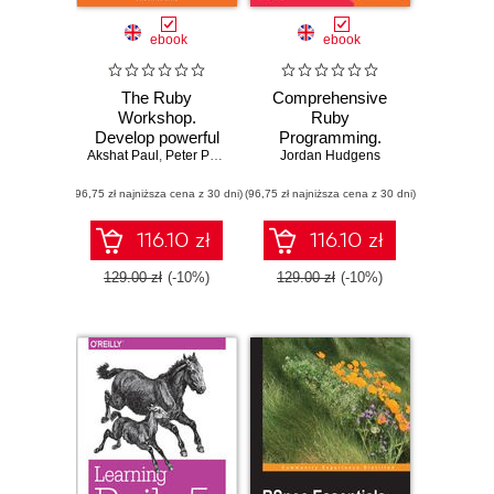
ebook
ebook
The Ruby
Comprehensive
Workshop.
Ruby
Develop powerful
Programming.
Akshat Paul
applications by
,
Peter Philips
,
Dániel Szabó
From beginner to
Jordan Hudgens
,
Cheyne Wallace
,
Jagdish
writing clean,
confident
(96,75 zł najniższa cena z 30 dni)
expressive code
(96,75 zł najniższa cena z 30 dni)
programmer
with Ruby and
Ruby on Rails
116.10 zł
116.10 zł
129.00 zł
(-10%)
129.00 zł
(-10%)