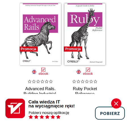
Promocja
Promocja
ebook
ebook
Advanced Rails.
Ruby Pocket
Building Industrial-
Reference
Strength Web Apps
Michael Fitzgerald
in Record Time
Brad Ediger
(65,40 zł najniższa cena z 30 dni)
(20,94 zł najniższa cena z 30 dni)
92.65 zł
29.67 zł