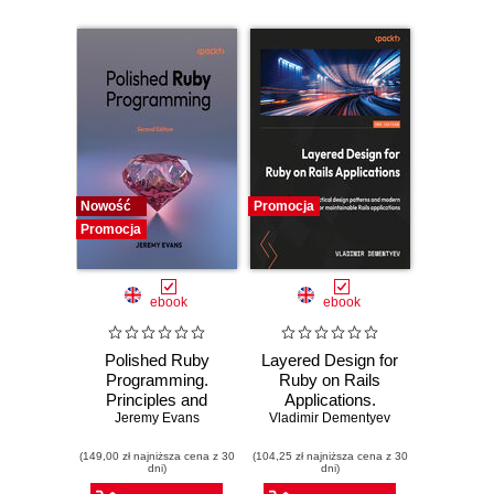
Nowość
Promocja
Promocja
ebook
ebook
Polished Ruby
Layered Design for
Programming.
Ruby on Rails
Principles and
Applications.
practices for
Jeremy Evans
Discover practical
Vladimir Dementyev
building scalable,
design patterns
(149,00 zł najniższa cena z 30
maintainable, and
(104,25 zł najniższa cena z 30
and modern
dni)
dni)
performant
abstractions for