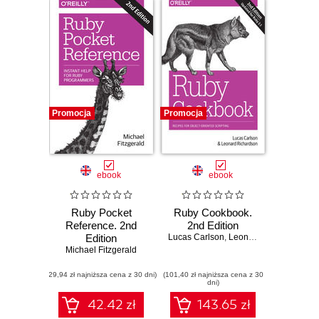
Promocja
Promocja
ebook
ebook
Ruby Pocket
Ruby Cookbook.
Reference. 2nd
2nd Edition
Edition
Lucas Carlson
,
Leonard Richardson
Michael Fitzgerald
(29,94 zł najniższa cena z 30 dni)
(101,40 zł najniższa cena z 30
dni)
42.42 zł
143.65 zł