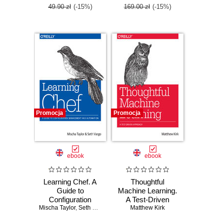
49.90 zł
(-15%)
169.00 zł
(-15%)
Promocja
Promocja
ebook
ebook
Learning Chef. A
Thoughtful
Guide to
Machine Learning.
Configuration
A Test-Driven
Mischa Taylor
Management and
,
Seth Vargo
Matthew Kirk
Approach
Automation