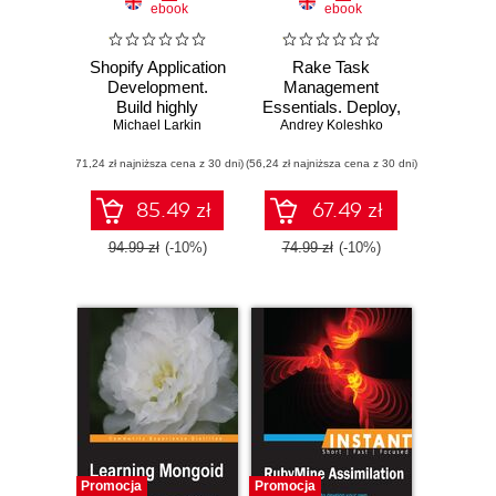
ebook
ebook
Shopify Application
Rake Task
Development.
Management
Build highly
Essentials. Deploy,
effective Shopify
Michael Larkin
Andrey Koleshko
test, and build
apps using the
software to solve
(71,24 zł najniższa cena z 30 dni)
powerful Ruby on
(56,24 zł najniższa cena z 30 dni)
real-world
Rails framework
automation
challenges using
85.49 zł
67.49 zł
Rake
94.99 zł
(-10%)
74.99 zł
(-10%)
Promocja
Promocja