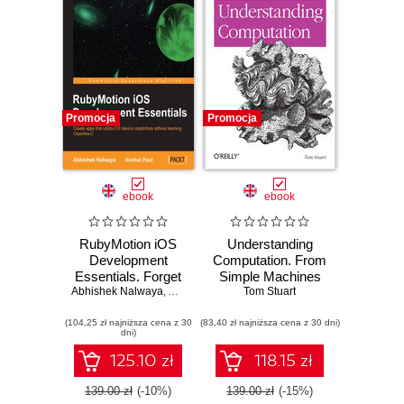
Promocja
Promocja
ebook
ebook
RubyMotion iOS
Understanding
Development
Computation. From
Essentials. Forget
Simple Machines
Abhishek Nalwaya
the complexity of
,
Akshat Paul
to Impossible
Tom Stuart
developing iOS
Programs
(104,25 zł najniższa cena z 30
applications with
(83,40 zł najniższa cena z 30 dni)
dni)
Objective-C; with
this hands-on
125.10 zł
118.15 zł
guide you'll soon
be embracing the
139.00 zł
(-10%)
139.00 zł
(-15%)