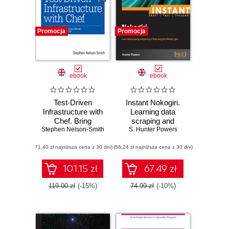
Promocja
Promocja
ebook
ebook
Test-Driven
Instant Nokogiri.
Infrastructure with
Learning data
Chef. Bring
scraping and
Stephen Nelson-Smith
Behavior-Driven
parsing in Ruby
S. Hunter Powers
Development to
using the Nokogiri
(71,40 zł najniższa cena z 30 dni)
Infrastructure as
(56,24 zł najniższa cena z 30 dni)
gem
Code. 2nd Edition
101.15 zł
67.49 zł
119.00 zł
(-15%)
74.99 zł
(-10%)