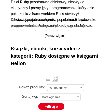
Dział
Ruby
przedstawia obiektowy, niezwykle
elastyczny i prosty język programowania, który dzięki
połączeniu z frameworkiem Rails stworzył
zdobywające coraz większą popularność środowisko
Dowiecie się jak uruchomić interpretera Ruby,
programowania. Podręczniki odkryją przed Wami
przeprowadzić operacje na plikach czy obsługiwać
tajniki tworzenia wszelkiego typu aplikacji
bazy danych. Poznacie składnie i struktury tego
[Pokaż więcej]
internetowych jak sklepy czy portale społecznościowe.
języka, instrukcje warunkowe oraz zasady
projektowania obiektowego. Nauczycie się tworzyć
Książki, ebooki, kursy video z
dokumentacje, obsługiwać wyjątki i błędy oraz
wykorzystywać wybrane zasoby Internetu w pracy z
kategorii: Ruby dostępne w księgarni
Ruby .
Helion
Pokaż produkty:
W sprzedaży
Sortuj wg:
Data wydania
Filtruj »