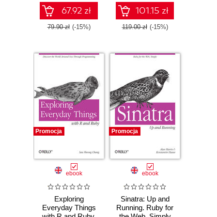
67.92 zł
101.15 zł
79.90 zł
(-15%)
119.00 zł
(-15%)
Promocja
Promocja
ebook
ebook
Exploring
Sinatra: Up and
Everyday Things
Running. Ruby for
with R and Ruby.
the Web, Simply