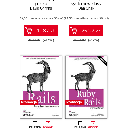
polska
systemów klasy
David Griffiths
enterprise
Dan Chak
(39,50 zł najniższa cena z 30 dni)
(24,50 zł najniższa cena z 30 dni)
41.87 zł
25.97 zł
79.00zł
(-47%)
49.00zł
(-47%)
Promocja
Promocja
książka
ebook
książka
ebook