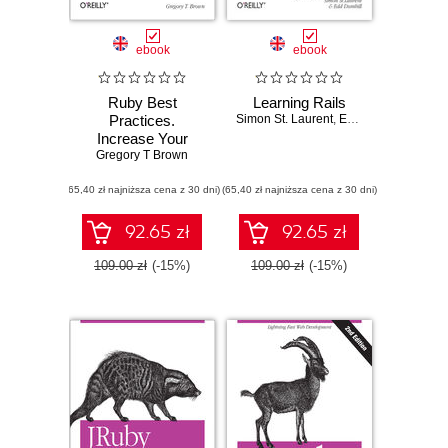
ebook
ebook
Ruby Best
Learning Rails
Practices.
Simon St. Laurent
,
Edd Dumbill
Increase Your
Productivity - Write
Gregory T Brown
Better Code
(65,40 zł najniższa cena z 30 dni)
(65,40 zł najniższa cena z 30 dni)
92.65 zł
92.65 zł
109.00 zł
(-15%)
109.00 zł
(-15%)