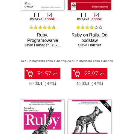
książka
ebook
książka
ebook
Ruby.
Ruby on Rails. Od
Programowanie
podstaw
David Flanagan
,
Yukihiro Matsumoto
Steve Holzner
(34,50 zł najniższa cena z 30 dni)
(24,50 zł najniższa cena z 30 dni)
36.57 zł
25.97 zł
69.00zł
(-47%)
49.00zł
(-47%)