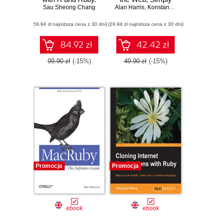
Sau Sheong Chang
Learning About
Alan Harris
,
Konstantin Haase
Everyday Things
(59,94 zł najniższa cena z 30 dni)
(29,94 zł najniższa cena z 30 dni)
84.92 zł
42.42 zł
99.90 zł
(-15%)
49.90 zł
(-15%)
Promocja
Promocja
ebook
ebook