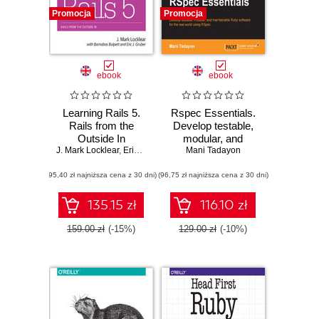
Promocja
Promocja
ebook
ebook
Learning Rails 5.
Rspec Essentials.
Rails from the
Develop testable,
Outside In
modular, and
J. Mark Locklear
,
Eric J Gruber
maintainable Ruby
,
Barnabas Bulpett
Mani Tadayon
software for the
(95,40 zł najniższa cena z 30 dni)
(96,75 zł najniższa cena z 30 dni)
real world using
RSpec
135.15 zł
116.10 zł
159.00 zł
(-15%)
129.00 zł
(-10%)