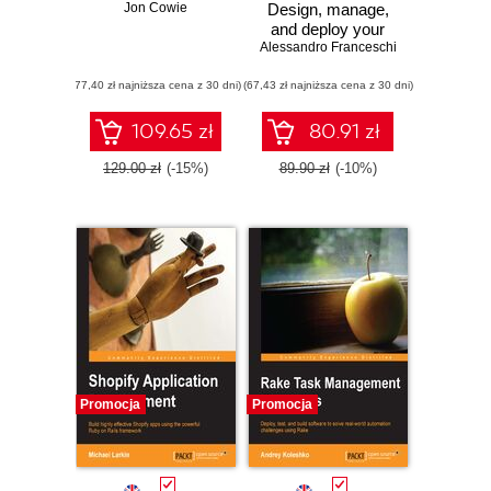
Jon Cowie
Design, manage,
and deploy your
Alessandro Franceschi
Puppet
architecture with
(77,40 zł najniższa cena z 30 dni)
(67,43 zł najniższa cena z 30 dni)
the help of real-
world scenarios
109.65 zł
80.91 zł
129.00 zł
(-15%)
89.90 zł
(-10%)
Promocja
Promocja