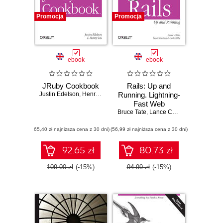
Promocja
Promocja
ebook
ebook
JRuby Cookbook
Rails: Up and
Justin Edelson
,
Henry Liu
Running. Lightning-
Fast Web
Bruce Tate
Development. 2nd
,
Lance Carlson
,
Curt Hibbs
Edition
(65,40 zł najniższa cena z 30 dni)
(56,99 zł najniższa cena z 30 dni)
92.65 zł
80.73 zł
109.00 zł
(-15%)
94.99 zł
(-15%)