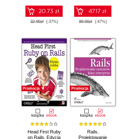
20.73 zł
47.17 zł
32.90zł
(-37%)
89.00zł
(-47%)
Promocja
Promocja
książka
ebook
książka
ebook
Head First Ruby
Rails.
on Rails. Edycja
Projektowanie