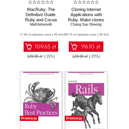
MacRuby: The
Cloning Internet
Definitive Guide.
Applications with
Ruby and Cocoa
Ruby. Make clones
Matt Aimonetti
on OS X
of some of the best
Chang Sau Sheong
applications on the
(77,40 zł najniższa cena z 30 dni)
(96,75 zł najniższa cena z 30 dni)
Web using the
dynamic and
object-oriented
109.65 zł
116.10 zł
features of Ruby
129.00 zł
(-15%)
129.00 zł
(-10%)
Promocja
Promocja