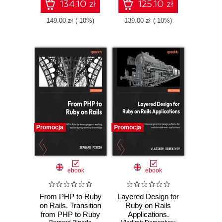
software - Second
maintainable Rails
134.10 zł
125.10 zł
Edition
applications -
Second Edition
149.00 zł
(-10%)
139.00 zł
(-10%)
Promocja
Promocja
ebook
ebook
From PHP to Ruby
Layered Design for
on Rails. Transition
Ruby on Rails
from PHP to Ruby
Applications.