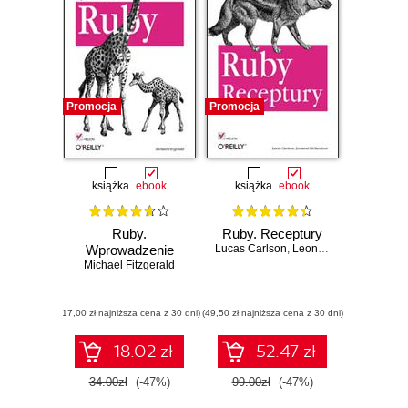
Promocja
Promocja
książka
ebook
książka
ebook
Ruby.
Ruby. Receptury
Wprowadzenie
Lucas Carlson
,
Leonard Richardson
Michael Fitzgerald
(17,00 zł najniższa cena z 30 dni)
(49,50 zł najniższa cena z 30 dni)
18.02 zł
52.47 zł
34.00zł
(-47%)
99.00zł
(-47%)