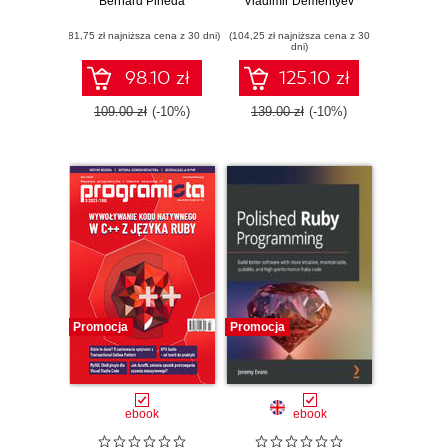
by leveraging your
Bernard Pineda
Discover practical
Vladimir Dementyev
existing backend
design patterns for
(81,75 zł najniższa cena z 30 dni)
programming
(104,25 zł najniższa cena z 30
maintainable web
dni)
knowledge
applications
98.10 zł
125.10 zł
109.00 zł
(-10%)
139.00 zł
(-10%)
Promocja
Promocja
ebook
ebook