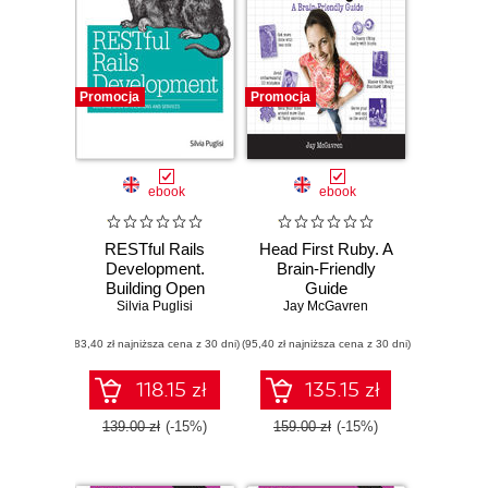
Promocja
Promocja
ebook
ebook
RESTful Rails
Head First Ruby. A
Development.
Brain-Friendly
Building Open
Guide
Applications and
Silvia Puglisi
Jay McGavren
Services
(83,40 zł najniższa cena z 30 dni)
(95,40 zł najniższa cena z 30 dni)
118.15 zł
135.15 zł
139.00 zł
(-15%)
159.00 zł
(-15%)