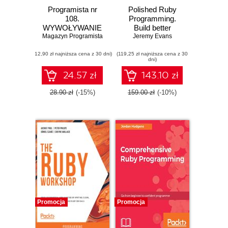
Programista nr
Polished Ruby
108.
Programming.
WYWOŁYWANIE
Build better
Magazyn Programista
KODU
software with more
Jeremy Evans
NATYWNEGO W
intuitive,
(12,90 zł najniższa cena z 30 dni)
C++ Z JĘZYKA
(119,25 zł najniższa cena z 30
maintainable,
dni)
RUBY
scalable, and high-
performance Ruby
24.57 zł
143.10 zł
code
28.90 zł
(-15%)
159.00 zł
(-10%)
Promocja
Promocja