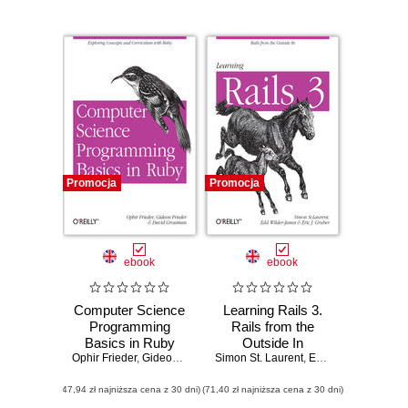
logic and versatility
of RubyMotion.
From installation to
development to
testing, all the
essentials are here
Promocja
Promocja
ebook
ebook
Computer Science
Learning Rails 3.
Programming
Rails from the
Basics in Ruby
Outside In
Ophir Frieder
,
Gideon Frieder
Simon St. Laurent
,
David Grossman
,
Edd Wilder-James
,
(47,94 zł najniższa cena z 30 dni)
(71,40 zł najniższa cena z 30 dni)