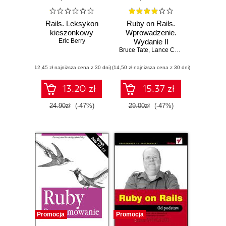
Rails. Leksykon
Ruby on Rails.
kieszonkowy
Wprowadzenie.
Eric Berry
Wydanie II
Bruce Tate
,
Lance Carlson
,
Curt Hibbs
(12,45 zł najniższa cena z 30 dni)
(14,50 zł najniższa cena z 30 dni)
13.20 zł
15.37 zł
24.90zł
(-47%)
29.00zł
(-47%)
Promocja
Promocja