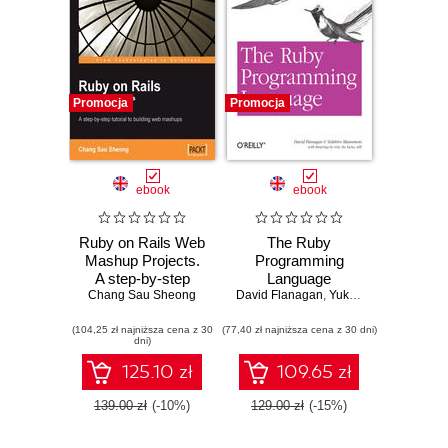
Promocja
Promocja
ebook
ebook
Ruby on Rails Web
The Ruby
Mashup Projects.
Programming
A step-by-step
Language
tutorial to building
Chang Sau Sheong
David Flanagan
,
Yukihiro Matsumoto
web mashups
(104,25 zł najniższa cena z 30
(77,40 zł najniższa cena z 30 dni)
dni)
125.10 zł
109.65 zł
139.00 zł
(-10%)
129.00 zł
(-15%)