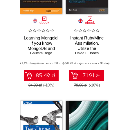
ebook
ebook
Learning Mongoid.
Instant RubyMine
If you know
Assimilation.
MongoDB and
Utilize the
Gautam Rege
Ruby, then
RubyMine IDE to
David L. Jones
Mongoid is a very
develop your own
(71,24 zł najniższa cena z 30 dni)
handy tool to have
(59,93 zł najniższa cena z 30 dni)
Ruby on Rails
at your disposal.
applications
Quickly learn to
85.49 zł
71.91 zł
build Rails
applications with
94.99 zł
(-10%)
79.90 zł
(-10%)
the helpful code
samples and
instructions in this
book