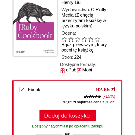
Henry Liu
Wydawnictwo:
O'Reilly
Media
(Z chęcią
przeczytam książkę w
języku polskim)
Ocena:
Bądź pierwszym, który
oceni tę książkę
Stron:
224
Dostępne formaty:
ePub
Mobi
92,65 zł
Ebook
109,00 zł
(-15%)
92,65 zł najniższa cena z 30 dni
Dodaj do koszyka
Dostępny natychmiast po opłaceniu zakupu
lub