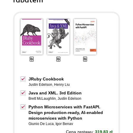
rabatem
JRuby Cookbook
Justin Edelson
,
Henry Liu
Java and XML. 3rd Edition
Brett McLaughlin
,
Justin Edelson
Python Microservices with FastAPI.
Design production-ready, AI-enabled
microservices with Python
Giunio De Luca
,
Igor Benav
Cena zestawu:
319.83 zł