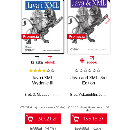
Promocja
Promocja
Nowość
Promocj
książka
ebook
ebook
Java i XML.
Java and XML. 3rd
P
Wydanie III
Edition
Micros
FastA
produc
Brett D. McLaughlin
,
Justin Edelson
Brett McLaughlin
,
Justin Edelson
AI
Giunio D
micros
(28,50 zł najniższa cena z 30 dni)
(135,15 zł najniższa cena z 30
(116,10 zł 
P
dni)
30.21 zł
135.15 zł
57.00zł
(-47%)
159.00zł
(-15%)
129.0