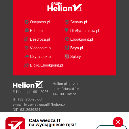
Onepress.pl
Sensus.pl
Editio.pl
DlaBystrzakow.pl
Bezdroza.pl
Ebookpoint.pl
Videopoint.pl
Beya.pl
Czytalisek.pl
Sploty
Biblio.Ebookpoint.pl
Helion.pl sp. z o.o.
ul. Kościuszki 1c
© Helion.pl 1991-2026
44-100 Gliwice
tel. (32) 230-98-63
e-mail:
[wyświetl email]@helion.pl
NIP: 6312636254
Regon: 241989027
Designed with ♥ by
Tonik.pl