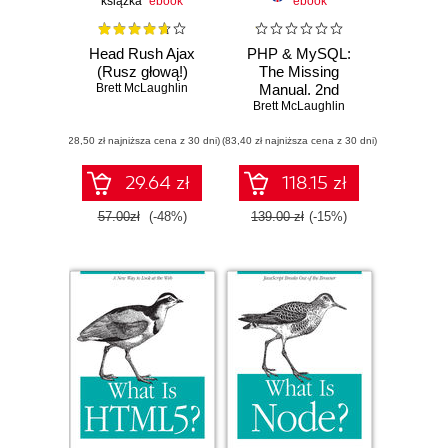
książka
ebook
ebook
Head Rush Ajax
PHP & MySQL:
(Rusz głową!)
The Missing
Brett McLaughlin
Manual. 2nd
Brett McLaughlin
Edition
(28,50 zł najniższa cena z 30 dni)
(83,40 zł najniższa cena z 30 dni)
29.64 zł
118.15 zł
57.00zł
(-48%)
139.00 zł
(-15%)