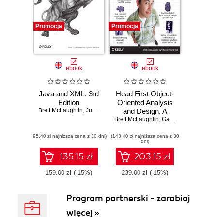
Promocja
Promocja
ebook
ebook
Java and XML. 3rd
Head First Object-
Edition
Oriented Analysis
Brett McLaughlin
,
Justin Edelson
and Design. A
Brett McLaughlin
Brain Friendly
,
Gary Pollice
,
David 
Guide to OOA&D
(95,40 zł najniższa cena z 30 dni)
(143,40 zł najniższa cena z 30
dni)
135.15 zł
203.15 zł
159.00 zł
(-15%)
239.00 zł
(-15%)
Program partnerski - zarabiaj
więcej »