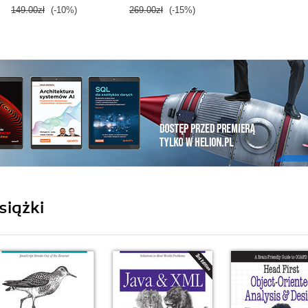
149.00zł
(-10%)
269.00zł
(-15%)
siążki