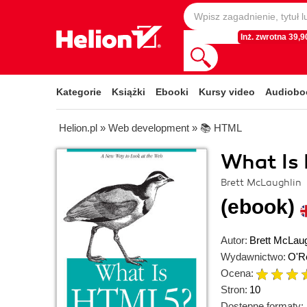
Inż. zwrotna 39,90
Kategorie
Książki
Ebooki
Kursy video
Audiobo
Helion.pl
»
Web development
»
📚 HTML
What Is
Brett McLaughlin
(ebook)
Autor:
Brett McLaug
Wydawnictwo:
O'Re
Ocena:
Stron:
10
Dostępne formaty: