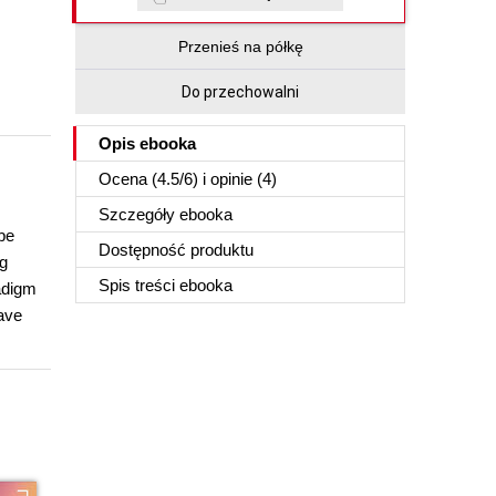
Przenieś na półkę
Do przechowalni
Opis
ebooka
Ocena (
4.5
/
6
) i opinie (4)
Szczegóły
ebooka
be
Dostępność produktu
ng
Spis treści
ebooka
adigm
have