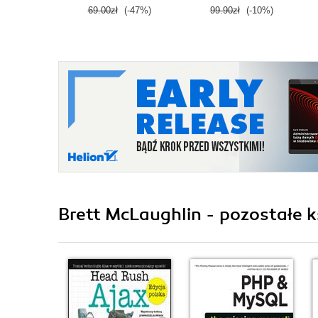
69.00zł
(-47%)
99.90zł
(-10%)
Brett McLaughlin - pozostałe k