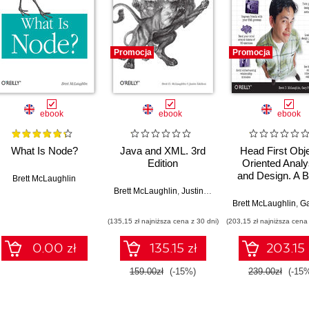
Promocja
Promocja
ebook
ebook
ebook
What Is Node?
Java and XML. 3rd
Head First Obje
Edition
Oriented Analy
and Design. A B
Brett McLaughlin
Friendly Guide
Brett McLaughlin
,
Justin Edelson
OOA&D
Brett McLaughlin
,
Gary 
(135,15 zł najniższa cena z 30 dni)
(203,15 zł najniższa cena 
0.00 zł
135.15 zł
203.15 
159.00zł
(-15%)
239.00zł
(-15