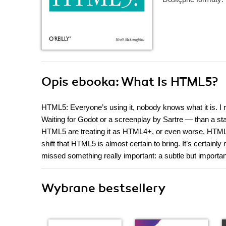
Opis
ebooka
: What Is HTML5?
HTML5: Everyone’s using it, nobody knows what it is. I r
Waiting for Godot or a screenplay by Sartre — than a sta
HTML5 are treating it as HTML4+, or even worse, HTML4 
shift that HTML5 is almost certain to bring. It’s certain
missed something really important: a subtle but importa
Wybrane bestsellery