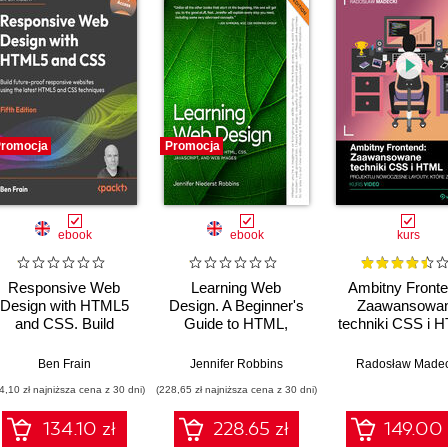
romocja
Promocja
ebook
ebook
kurs
Responsive Web
Learning Web
Ambitny Fronte
Design with HTML5
Design. A Beginner's
Zaawansowa
and CSS. Build
Guide to HTML,
techniki CSS i 
future-proof
CSS, JavaScript, and
Kurs video. Proj
responsive websites
Web Images. 6th
nowoczesne layo
Ben Frain
Jennifer Robbins
Radosław Madec
using the latest
Edition
które zachwy
4,10 zł najniższa cena z 30 dni)
(228,65 zł najniższa cena z 30 dni)
HTML5 and CSS
techniques - Fifth
134.10 zł
228.65 zł
149.00 
Edition