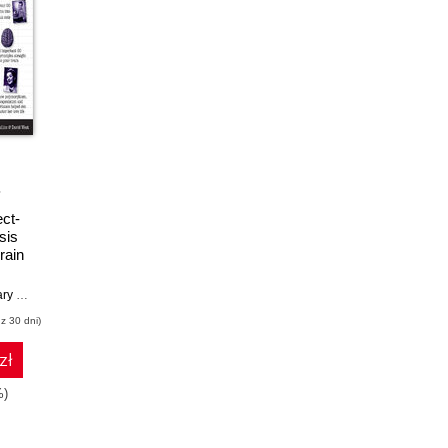
ct-
sis
rain
 to
Pollice
,
David West
z 30 dni)
zł
%)