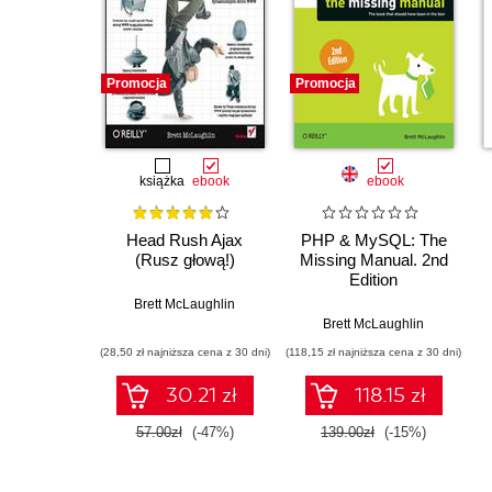
Promocja
Promocja
książka
ebook
ebook
Head Rush Ajax
PHP & MySQL: The
(Rusz głową!)
Missing Manual. 2nd
Edition
Brett McLaughlin
Brett McLaughlin
(28,50 zł najniższa cena z 30 dni)
(118,15 zł najniższa cena z 30 dni)
30.21 zł
118.15 zł
57.00zł
(-47%)
139.00zł
(-15%)