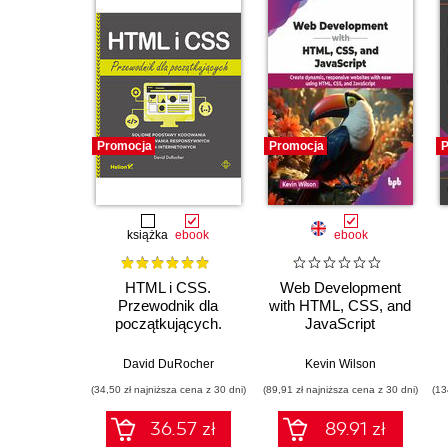
Promocja
Promocja
P
książka
ebook
ebook
HTML i CSS.
Web Development
Przewodnik dla
with HTML, CSS, and
początkujących.
JavaScript
Solidne podstawy
kodowania i
David DuRocher
Kevin Wilson
projektowania
(34,50 zł najniższa cena z 30 dni)
(89,91 zł najniższa cena z 30 dni)
(13
responsywnych stron
internetowych
36.57 zł
89.91 zł