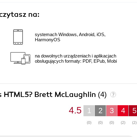
czytasz na:
systemach Windows, Android, iOS,
HarmonyOS
na dowolnych urządzeniach i aplikacjach
obsługujących formaty: PDF, EPub, Mobi
 Is HTML5? Brett McLaughlin
(4)
4.5
1
2
3
4
5
(0)
(0)
(0)
(2)
(2)