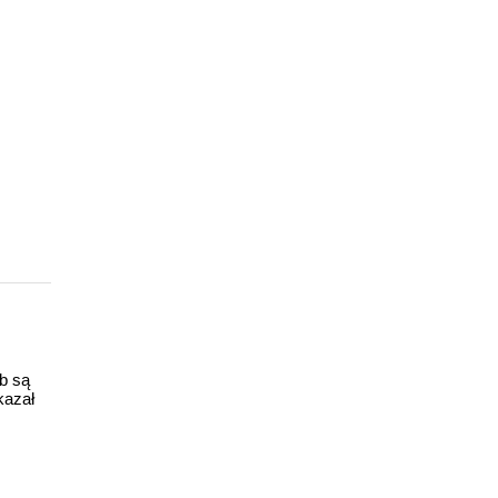
ub są
kazał