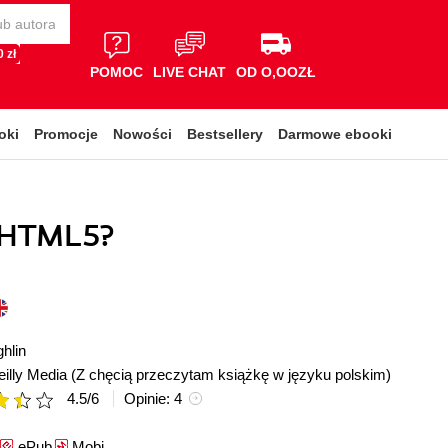
 zł
POMOC
LIVE CHAT
OD O,OOZŁ
oki
Promocje
Nowości
Bestsellery
Darmowe ebooki
 HTML5?
hlin
illy Media
(Z chęcią przeczytam książkę w języku polskim)
4.5
/
6
Opinie:
4
ePub
Mobi