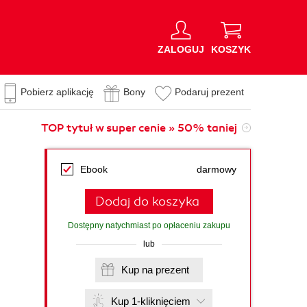
ZALOGUJ
KOSZYK
Pobierz aplikację
Bony
Podaruj prezent
TOP tytuł w super cenie » 50% taniej
Ebook
darmowy
Dodaj do koszyka
Dostępny natychmiast po opłaceniu zakupu
lub
Kup na prezent
Kup 1-kliknięciem