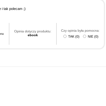
 i tak polecam ;)
Czy opinia była pomocna:
Opinia dotyczy produktu:
ona
ebook
TAK
(
0
)
NIE
(
0
)