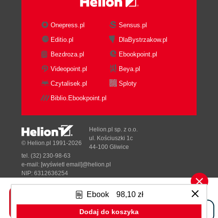
Onepress.pl
Sensus.pl
Editio.pl
DlaBystrzakow.pl
Bezdroza.pl
Ebookpoint.pl
Videopoint.pl
Beya.pl
Czytalisek.pl
Sploty
Biblio.Ebookpoint.pl
Helion.pl sp. z o.o.
ul. Kościuszki 1c
© Helion.pl 1991-2026
44-100 Gliwice
tel. (32) 230-98-63
e-mail:
[wyświetl email]@helion.pl
NIP: 6312636254
Regon: 241989027
Ebook
98,10 zł
Designed with ♥ by
Tonik.pl
Dodaj do koszyka