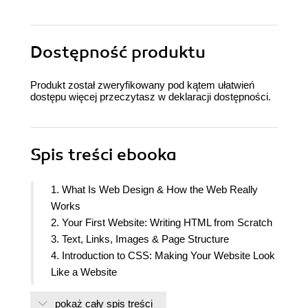
Dostępność produktu
Produkt został zweryfikowany pod kątem ułatwień
dostępu więcej przeczytasz w
deklaracji dostępności
.
Spis treści
ebooka
1. What Is Web Design & How the Web Really
Works
2. Your First Website: Writing HTML from Scratch
3. Text, Links, Images & Page Structure
4. Introduction to CSS: Making Your Website Look
Like a Website
5. CSS Selectors & the Cascade: How Styles Are
pokaż cały spis treści
Applied