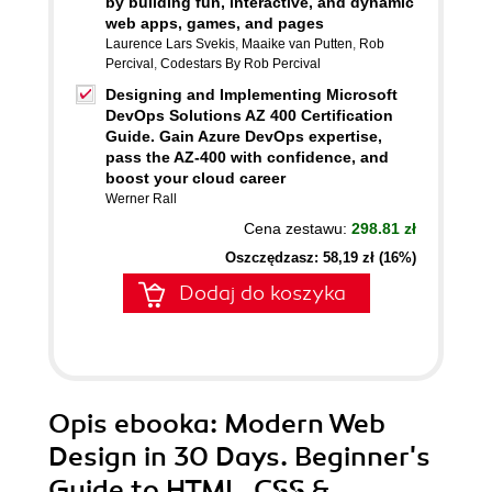
by building fun, interactive, and dynamic
web apps, games, and pages
Laurence Lars Svekis
,
Maaike van Putten
,
Rob
Percival
,
Codestars By Rob Percival
Designing and Implementing Microsoft
DevOps Solutions AZ 400 Certification
Guide. Gain Azure DevOps expertise,
pass the AZ-400 with confidence, and
boost your cloud career
Werner Rall
Cena zestawu:
298.81 zł
Oszczędzasz: 58,19 zł (16%)
Dodaj do koszyka
Opis
ebooka
: Modern Web
Design in 30 Days. Beginner's
Guide to HTML, CSS &