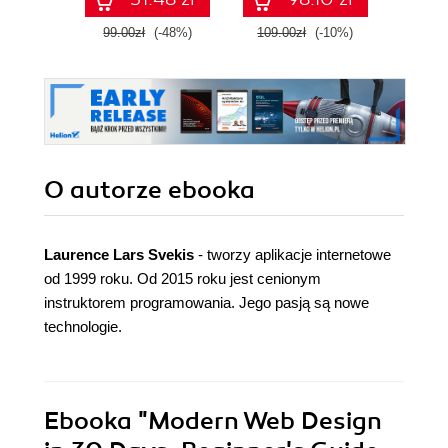
99.00zł
(-48%)
109.00zł
(-10%)
49.9
O autorze
ebooka
Laurence Lars Svekis
- tworzy aplikacje internetowe
od 1999 roku. Od 2015 roku jest cenionym
instruktorem programowania. Jego pasją są nowe
technologie.
Ebooka
"Modern Web Design