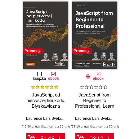
Promocja
Promocja
Promocj
książka
ebook
ebook
ksią
JavaScript od
JavaScript from
Upor
pierwszej linii kodu.
Beginner to
kod. 
Błyskawiczna
Professional. Learn
empi
nauka pisania gier,
JavaScript quickly
proj
stron WWW i
by building fun,
oprog
Laurence Lars Svekis
,
Maaike van Putten
,
Rob Percival
Laurence Lars Svekis
,
Maaike van Pu
Ke
aplikacji
interactive, and
(49,50 zł najniższa cena z 30 dni)
(98,10 zł najniższa cena z 30 dni)
(24,95 zł naj
internetowych
dynamic web apps,
games, and pages
51.48 zł
98.10 zł