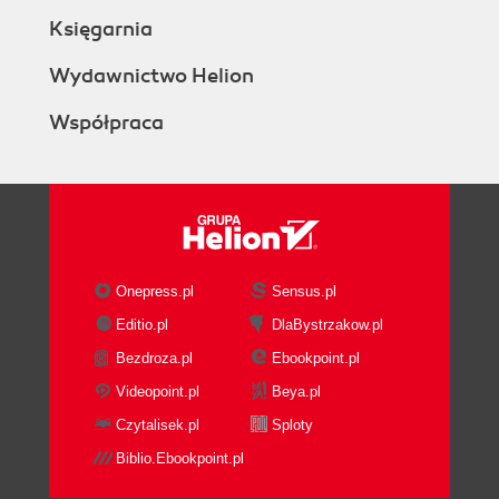
Księgarnia
Wydawnictwo Helion
Współpraca
Onepress.pl
Sensus.pl
Editio.pl
DlaBystrzakow.pl
Bezdroza.pl
Ebookpoint.pl
Videopoint.pl
Beya.pl
Czytalisek.pl
Sploty
Biblio.Ebookpoint.pl