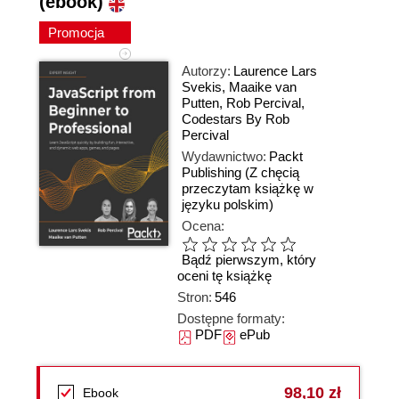
(ebook)
Promocja
Autorzy:
Laurence Lars
Svekis
,
Maaike van
Putten
,
Rob Percival
,
Codestars By Rob
Percival
Wydawnictwo:
Packt
Publishing
(Z chęcią
przeczytam książkę w
języku polskim)
Ocena:
Bądź pierwszym, który
oceni tę książkę
Stron:
546
Dostępne formaty:
PDF
ePub
98,10 zł
Ebook