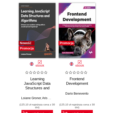
Nowość
Promocja
Promocj
Promocja
ebook
ebook
Learning
Frontend
Full
JavaScript Data
Development
Devel
Structures and
Djan
Algorithms.
Dario Benevento
Enhance your
Loiane Groner
,
Aris Markogiannakis
,
Daniel Ostrovsky
Olatu
problem-solving
(125,10 zł najniższa cena z 30
(125,10 zł najniższa cena z 30
(89,91 zł naj
skills in JavaScript
dni)
dni)
and TypeScript -