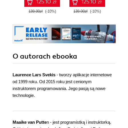
125.10 zł
125.10 zł
Fourth Edition
139.00zł
(-10%)
139.00zł
(-10%)
99.9
O autorach
ebooka
Laurence Lars Svekis
- tworzy aplikacje internetowe
od 1999 roku. Od 2015 roku jest cenionym
instruktorem programowania. Jego pasją są nowe
technologie.
Maaike van Putte
n - jest programistką i instruktorką.