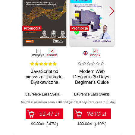
Promocja
Promocja
Promocj
książka
ebook
ebook
JavaScript od
Modern Web
Python 
pierwszej linii kodu.
Design in 30 Days.
Not an
Błyskawiczna
Beginner's Guide
Python
nauka pisania gier,
to HTML, CSS &
progr
stron WWW i
JavaScript with
f
Laurence Lars Svekis
,
Maaike van Putten
Laurence Lars Svekis
,
Rob Percival
Maaike v
aplikacji
Projects,
(49,50 zł najniższa cena z 30 dni)
(98,10 zł najniższa cena z 30 dni)
(98,10 zł naj
internetowych
Exercises, and AI-
Powered Learning
52.47 zł
98.10 zł
99.00zł
(-47%)
109.00zł
(-10%)
109.0