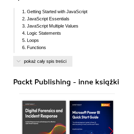
1. Getting Started with JavaScript
2. JavaScript Essentials
3. JavaScript Multiple Values
4. Logic Statements
5. Loops
6. Functions
7. Classes
pokaż cały spis treści
8. Built-In JavaScript Methods
9. The Document Object Model
10. Dynamic Element Manipulation Using the
Packt Publishing - inne książki
DOM
11. Interactive Content and Event Listeners
12. Intermediate JavaScript
13. Concurrency
14. HTML5, Canvas, and JavaScript
15. Next Steps
16. Appendix