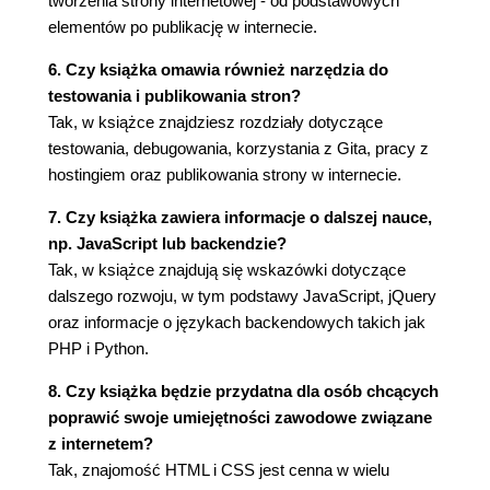
tworzenia strony internetowej - od podstawowych
Google Fonts
elementów po publikację w internecie.
Ćwiczenie praktyczne
| 9 | Układ i format
6. Czy książka omawia również narzędzia do
Własność position
testowania i publikowania stron?
Elementy pływające
Tak, w książce znajdziesz rozdziały dotyczące
Własność display
testowania, debugowania, korzystania z Gita, pracy z
Pasek nawigacyjny
hostingiem oraz publikowania strony w internecie.
CSS Flexbox
7. Czy książka zawiera informacje o dalszej nauce,
Dalsze kroki
np. JavaScript lub backendzie?
CZĘŚĆ III. TECHNIKI ZAAWANSOWANE
Tak, w książce znajdują się wskazówki dotyczące
| 10 | Szuflada ze szpargałami HTML
dalszego rozwoju, w tym podstawy JavaScript, jQuery
Indeks górny i indeks dolny
oraz informacje o językach backendowych takich jak
Skróty
PHP i Python.
Cytaty blokowe i źródła cytatów
8. Czy książka będzie przydatna dla osób chcących
Elementy pre i code
poprawić swoje umiejętności zawodowe związane
Znaki specjalne
z internetem?
Emoji
Tak, znajomość HTML i CSS jest cenna w wielu
Audio i wideo