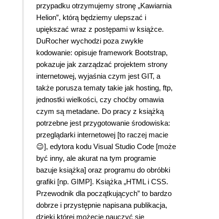
przypadku otrzymujemy stronę „Kawiarnia
Helion”, którą będziemy ulepszać i
upiększać wraz z postępami w książce.
DuRocher wychodzi poza zwykłe
kodowanie: opisuje framework Bootstrap,
pokazuje jak zarządzać projektem strony
internetowej, wyjaśnia czym jest GIT, a
także porusza tematy takie jak hosting, ftp,
jednostki wielkości, czy choćby omawia
czym są metadane. Do pracy z książką
potrzebne jest przygotowanie środowiska:
przeglądarki internetowej [to raczej macie
😉], edytora kodu Visual Studio Code [może
być inny, ale akurat na tym programie
bazuje książka] oraz programu do obróbki
grafiki [np. GIMP]. Książka „HTML i CSS.
Przewodnik dla początkujących” to bardzo
dobrze i przystępnie napisana publikacja,
dzięki której możecie nauczyć się