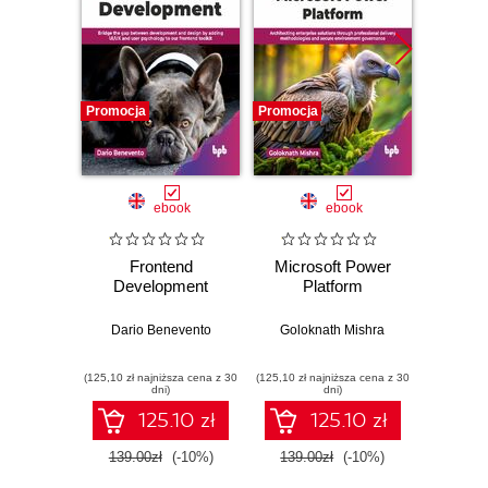
Promocja
Promocja
Promocj
ebook
ebook
Frontend
Microsoft Power
Web D
Development
Platform
with 
and 
Dario Benevento
Goloknath Mishra
Kev
(125,10 zł najniższa cena z 30
(125,10 zł najniższa cena z 30
(89,91 zł naj
dni)
dni)
125.10 zł
125.10 zł
139.00zł
(-10%)
139.00zł
(-10%)
99.9