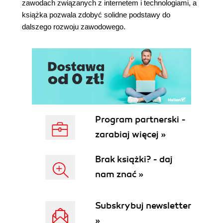
zawodach związanych z internetem i technologiami, a
Zestawy obrazów
książka pozwala zdobyć solidne podstawy do
Tabele
dalszego rozwoju zawodowego.
Ramki wewnętrzne
| 11 | Formularze HTML
Formularze - informacje ogólne
Najważniejsze elementy
Walidacja HTML5
Przetwarzanie danych z formularza za
pomocą PHP
Składanie wszystkiego razem
Program partnerski -
| 12 | Efektowne sztuczki
zarabiaj więcej »
Gradienty CSS
Duszki
Brak książki? - daj
Przejścia
Transformacje
nam znać »
Nakładka modalna bez JavaScriptu
Animacja poklatkowa
Subskrybuj newsletter
Wartości obliczone
| 13 | Zapytania o media
»