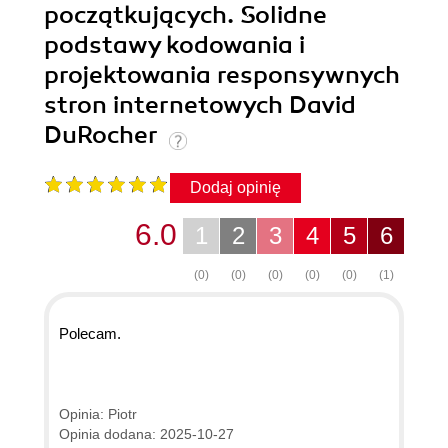
początkujących. Solidne
podstawy kodowania i
projektowania responsywnych
stron internetowych David
DuRocher
Dodaj opinię
6.0
1
2
3
4
5
6
(0)
(0)
(0)
(0)
(0)
(1)
Polecam.
Opinia: Piotr
Opinia dodana: 2025-10-27