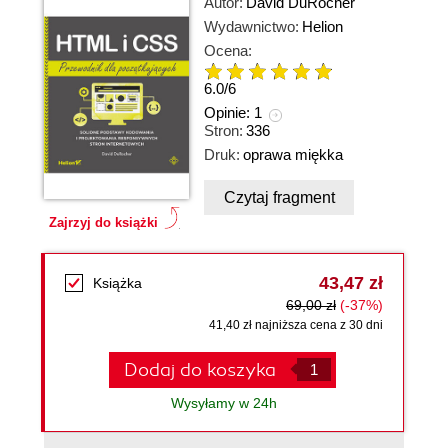
Autor:
David DuRocher
Wydawnictwo:
Helion
Ocena:
6.0
/
6
Opinie:
1
Stron:
336
Druk:
oprawa miękka
Czytaj fragment
Zajrzyj do książki
43,47 zł
Książka
69,00 zł
(-37%)
41,40 zł najniższa cena z 30 dni
Dodaj do koszyka
Wysyłamy w 24h