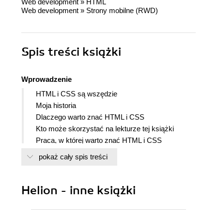
Web development
»
HTML
Web development
»
Strony mobilne (RWD)
Spis treści
książki
Wprowadzenie
HTML i CSS są wszędzie
Moja historia
Dlaczego warto znać HTML i CSS
Kto może skorzystać na lekturze tej książki
Praca, w której warto znać HTML i CSS
Struktura i treść książki
pokaż cały spis treści
Środowisko pracy
Podstawowy zestaw narzędzi
Zwięzły przewodnik po Visual Studio Code
Helion - inne książki
Jak najlepiej wykorzystać tę książkę
CZĘŚĆ I. PRZYGOTOWANIA