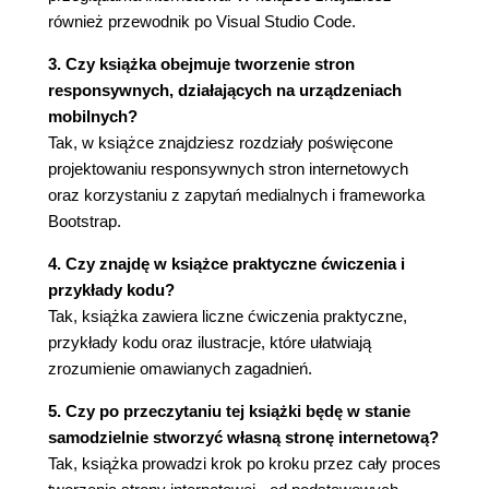
| 6 | Struktura CSS
również przewodnik po Visual Studio Code.
Gdzie "mieszka" CSS
Przykładowy plik CSS
3. Czy książka obejmuje tworzenie stron
Selektory
responsywnych, działających na urządzeniach
Pseudoklasy
mobilnych?
Pseudoelementy
Tak, w książce znajdziesz rozdziały poświęcone
Kaskadowa hierarchia CSS
projektowaniu responsywnych stron internetowych
| 7 | Ustawianie rozmiaru elementów i odstępów
oraz korzystaniu z zapytań medialnych i frameworka
za pomocą CSS
Bootstrap.
Treść
4. Czy znajdę w książce praktyczne ćwiczenia i
Dopełnienie
przykłady kodu?
Obramowanie
Tak, książka zawiera liczne ćwiczenia praktyczne,
Marginesy
przykłady kodu oraz ilustracje, które ułatwiają
Określanie wymiarów bloku
zrozumienie omawianych zagadnień.
| 8 | Formatowanie tekstu
Czcionka
5. Czy po przeczytaniu tej książki będę w stanie
Własność color
samodzielnie stworzyć własną stronę internetową?
Cień tekstu
Tak, książka prowadzi krok po kroku przez cały proces
Niestandardowe czcionki internetowe -