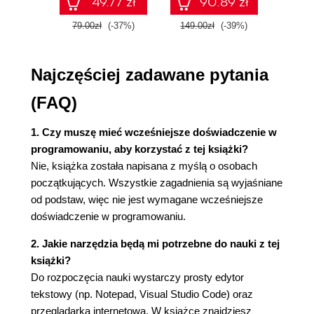
49.77 zł
90.89 zł
CZĘŚĆ II. W GŁĄB
79.00zł
(-37%)
149.00zł
(-39%)
59.9
| 4 | Struktura HTML
Elementy
Komentarze
Najczęściej zadawane pytania
Format dokumentu HTML (podstawowa
struktura)
(FAQ)
Zagnieżdżanie
Składanie wszystkiego razem
1. Czy muszę mieć wcześniejsze doświadczenie w
| 5 | Podstawowe elementy HTML
programowaniu, aby korzystać z tej książki?
Akapity
Nie, książka została napisana z myślą o osobach
Nagłówki
początkujących. Wszystkie zagadnienia są wyjaśniane
Listy
od podstaw, więc nie jest wymagane wcześniejsze
Łącza
doświadczenie w programowaniu.
Obrazy
2. Jakie narzędzia będą mi potrzebne do nauki z tej
Inne znaczniki
książki?
Elementy div i span
Do rozpoczęcia nauki wystarczy prosty edytor
Elementy semantyczne
tekstowy (np. Notepad, Visual Studio Code) oraz
Składanie wszystkiego razem
przeglądarka internetowa. W książce znajdziesz