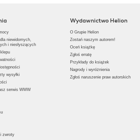
nia
Wydawnictwo Helion
mocy
O Grupie Helion
dla niewidomych,
Zostań naszym autorem!
ych i niesłyszących
Oceń książkę
klepu
Zgłoś erratę
ywatności
Przykłady do książek
dostępności
Nagrody i wyróżnienia
zty wysyłki
Zgłoś naruszenie praw autorskich
ości
nasz serwis WWW
su
i zwroty