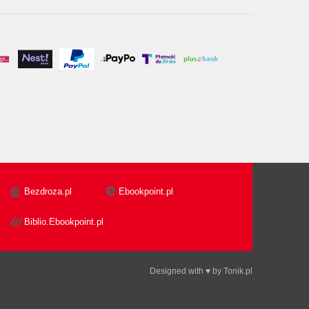
Bezdroza.pl
Ebookpoint.pl
Biblio.Ebookpoint.pl
Designed with ♥ by
Tonik.pl