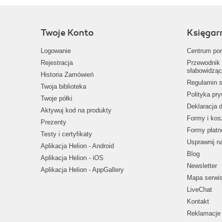
Twoje Konto
Księgar
Logowanie
Centrum po
Rejestracja
Przewodnik 
słabowidząc
Historia Zamówień
Regulamin s
Twoja biblioteka
Polityka pr
Twoje półki
Deklaracja 
Aktywuj kod na produkty
Formy i kos
Prezenty
Formy płatn
Testy i certyfikaty
Usprawnij 
Aplikacja Helion - Android
Blog
Aplikacja Helion - iOS
Newsletter
Aplikacja Helion - AppGallery
Mapa serwi
LiveChat
Kontakt
Reklamacje 