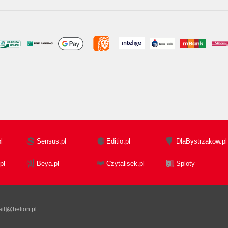
l
Sensus.pl
Editio.pl
DlaBystrzakow.pl
pl
Beya.pl
Czytalisek.pl
Sploty
il]@helion.pl