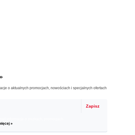
»
macje o aktualnych promocjach, nowościach i specjalnych ofertach
Zapisz
il informacje o zniżkach, promocjach
więcej »