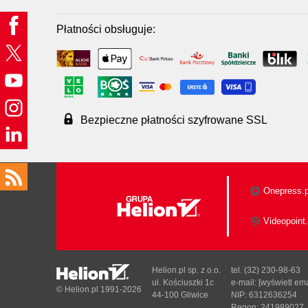
Płatności obsługuje:
Bezpieczne płatności szyfrowane SSL
Onepress.p
Videopoint.
Helion.pl sp. z o.o.
tel. (32) 230-98-63
ul. Kościuszki 1c
e-mail:
[wyświetl ema
© Helion.pl 1991-2026
44-100 Gliwice
NIP: 6312636254
Regon: 241989027