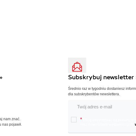
»
Subskrybuj newsletter 
Średnio raz w tygodniu dostaniesz infor
dla subskrybentów newslettera.
Daj nam znać.
*
Chcę otrzymywać na podany e-ma
u nas pojawił.
oraz nowościach wydawniczych.