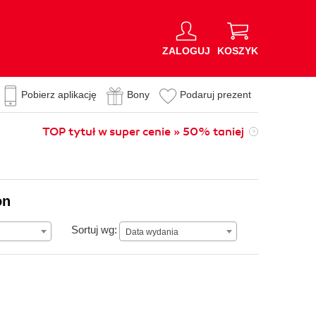
ZALOGUJ
KOSZYK
Pobierz aplikację
Bony
Podaruj prezent
TOP tytuł w super cenie » 50% taniej
on
Data wydania
Sortuj wg:
Data wydania