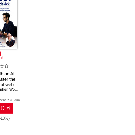
ok
h an AI
ster the
 of web
t with
phen Wood
assisted
 cena z 30 dni)
absolute
ers
10 zł
(-10%)