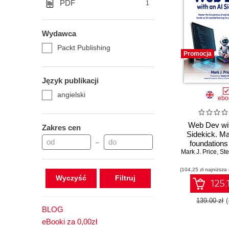
PDF
1
Wydawca
Packt Publishing
Promocja
Język publikacji
angielski
ebo
Web Dev wit
Zakres cen
Sidekick. Ma
–
foundations
Mark J. Price
developmen
,
Ste
hands-on AI-
(104,25 zł najniższa
learning for 
Wyczyść
beginn
125.
139.00 zł
BLOG
eBooki za 0,00zł