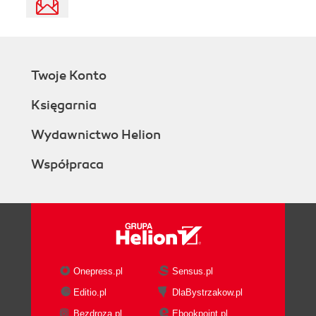
Twoje Konto
Księgarnia
Wydawnictwo Helion
Współpraca
Onepress.pl
Sensus.pl
Editio.pl
DlaBystrzakow.pl
Bezdroza.pl
Ebookpoint.pl