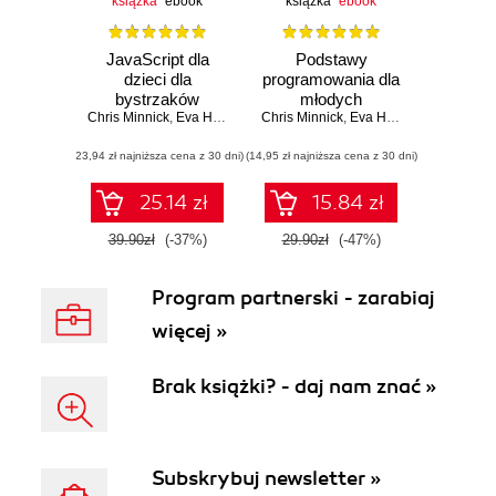
książka
ebook
książka
ebook
JavaScript dla
Podstawy
dzieci dla
programowania dla
bystrzaków
młodych
Chris Minnick
,
Eva Holland
Chris Minnick
bystrzaków
,
Eva Holland
(23,94 zł najniższa cena z 30 dni)
(14,95 zł najniższa cena z 30 dni)
25.14 zł
15.84 zł
39.90zł
(-37%)
29.90zł
(-47%)
Program partnerski - zarabiaj
więcej »
Brak książki? - daj nam znać »
Subskrybuj newsletter »