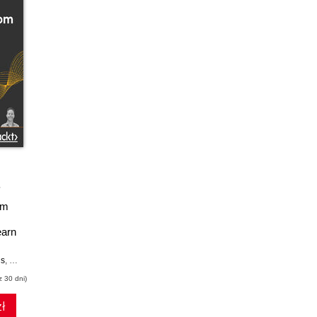
om
earn
ly by
is
,
Maaike van Putten
,
Rob Percival
,
Codestars By Rob Percival
nd
z 30 dni)
pps,
ges
ł