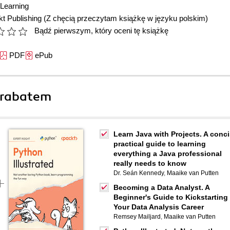
Learning
t Publishing
(Z chęcią przeczytam książkę w języku polskim)
Bądź pierwszym, który oceni tę książkę
PDF
ePub
 rabatem
Learn Java with Projects. A conc
practical guide to learning
everything a Java professional
really needs to know
Dr. Seán Kennedy
,
Maaike van Putten
Becoming a Data Analyst. A
Beginner's Guide to Kickstarting
Your Data Analysis Career
Remsey Mailjard
,
Maaike van Putten