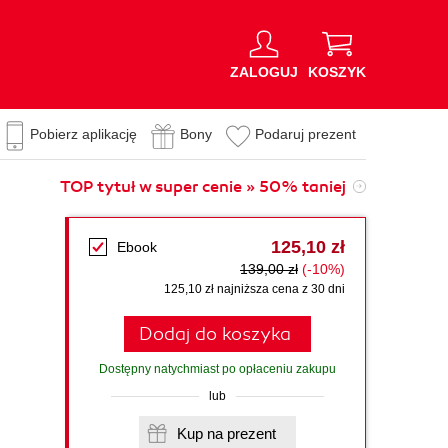
ZALOGUJ
KOSZYK
Pobierz aplikację
Bony
Podaruj prezent
TOP tytuł w super cenie » 50% taniej
125,10 zł
Ebook
139,00 zł
(-10%)
125,10 zł najniższa cena z 30 dni
Dodaj do koszyka
Dostępny natychmiast po opłaceniu zakupu
lub
Kup na prezent