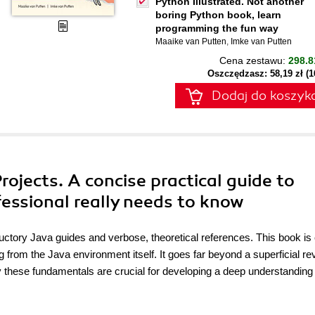
Python Illustrated. Not another
boring Python book, learn
programming the fun way
Maaike van Putten
,
Imke van Putten
Cena zestawu:
298.8
Oszczędzasz: 58,19 zł (
Dodaj do koszyk
rojects. A concise practical guide to
fessional really needs to know
uctory Java guides and verbose, theoretical references. This book is 
g from the Java environment itself. It goes far beyond a superficial re
y these fundamentals are crucial for developing a deep understanding 