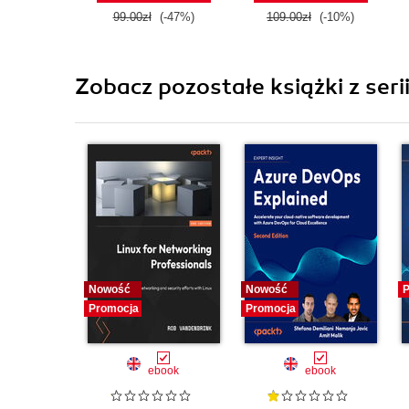
99.00zł
(-47%)
109.00zł
(-10%)
Zobacz pozostałe książki z seri
Nowość
Nowość
P
Promocja
Promocja
ebook
ebook