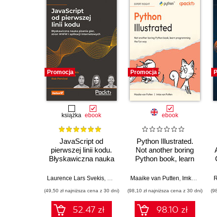
Promocja
Promocja
P
książka
ebook
ebook
JavaScript od
Python Illustrated.
pierwszej linii kodu.
Not another boring
Błyskawiczna nauka
Python book, learn
pisania gier, stron
programming the fun
WWW i aplikacji
way
Laurence Lars Svekis
,
Maaike van Putten
Maaike van Putten
,
Rob Percival
,
Imke van Putten
R
internetowych
(49,50 zł najniższa cena z 30 dni)
(98,10 zł najniższa cena z 30 dni)
(9
52.47 zł
98.10 zł