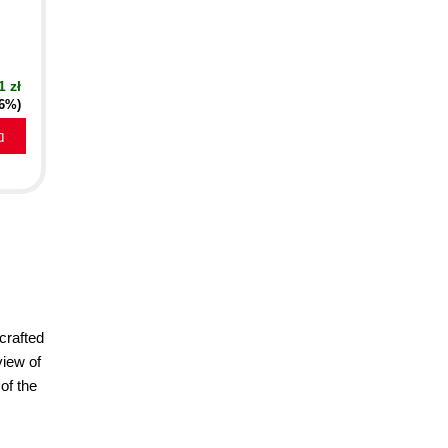
1 zł
16%)
a
crafted
view of
of the