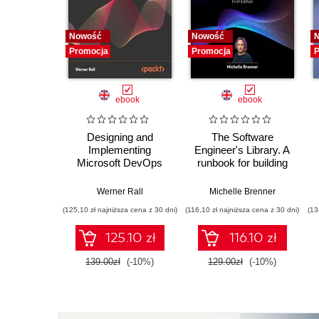
Nowość
Nowość
Promocja
Promocja
P
ebook
ebook
Designing and
The Software
Implementing
Engineer's Library. A
Microsoft DevOps
runbook for building
Solutions AZ 400
reliable systems and
Certification Guide.
a resilient career
Werner Rall
Michelle Brenner
Gain Azure DevOps
(125,10 zł najniższa cena z 30 dni)
(116,10 zł najniższa cena z 30 dni)
(13
expertise, pass the
AZ-400 with
125.10 zł
116.10 zł
confidence, and
boost your cloud
139.00zł
(-10%)
129.00zł
(-10%)
career