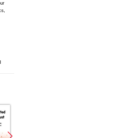
our
cs,
l