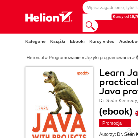
Kursy od 16,70
Kategorie
Książki
Ebooki
Kursy video
Audiobo
Helion.pl
»
Programowanie
»
Języki programowania
»
Learn Ja
practica
Java pro
Dr. Seán Kennedy
(ebook)
Promocja
Autorzy:
Dr. Seán 