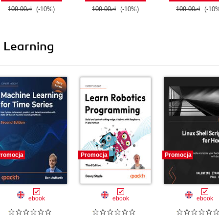
109.00zł
(-10%)
109.00zł
(-10%)
109.00zł
(-10
i Learning
romocja
Promocja
Promocja
ebook
ebook
ebook