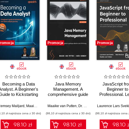
romocja
Promocja
Promocja
ebook
ebook
ebook
Becoming a Data
Java Memory
JavaScript fr
Analyst. A Beginner's
Management. A
Beginner to
Guide to Kickstarting
comprehensive guide
Professional. L
Your Data Analysis
to garbage collection
JavaScript quick
Career
and JVM tuning
building fun,
emsey Mailjard
,
Maaike van Putten
Maaike van Putten
,
Dr. Seán Kennedy
Laurence Lars Svek
interactive, a
8,10 zł najniższa cena z 30 dni)
(98,10 zł najniższa cena z 30 dni)
(98,10 zł najniższa cena 
dynamic web a
games, and pa
98.10 zł
98.10 zł
98.10 z