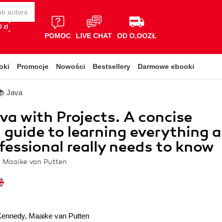
 zł
POMOC
LIVE CHAT
OD O,OOZŁ
oki
Promocje
Nowości
Bestsellery
Darmowe ebooki
📚 Java
va with Projects. A concise
l guide to learning everything a
fessional really needs to know
, Maaike van Putten
Kennedy
,
Maaike van Putten