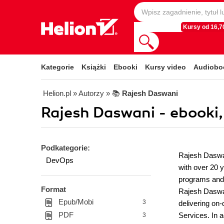
Kursy od 16,70
Kategorie
Książki
Ebooki
Kursy video
Audiobo
Helion.pl
» Autorzy
» 📚
Rajesh Daswani
Rajesh Daswani - ebooki,
Podkategorie:
Rajesh Daswan
DevOps
with over 20 y
programs and 
Format
Rajesh Daswan
Epub/Mobi
3
delivering on
PDF
Services. In a
3