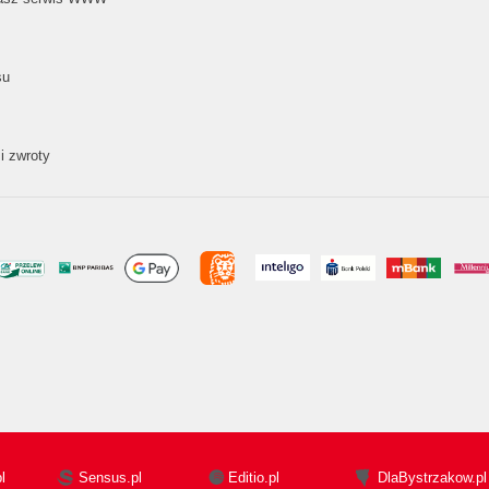
su
i zwroty
l
Sensus.pl
Editio.pl
DlaBystrzakow.pl