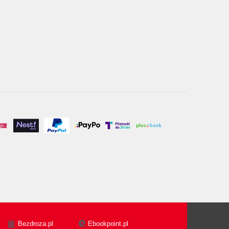
Bezdroza.pl
Ebookpoint.pl