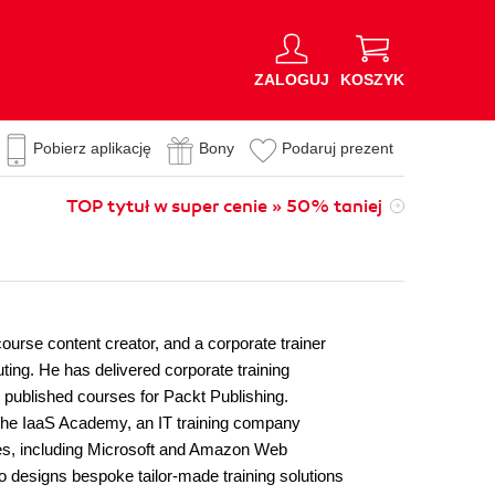
ZALOGUJ
KOSZYK
Pobierz aplikację
Bony
Podaruj prezent
TOP tytuł w super cenie » 50% taniej
urse content creator, and a corporate trainer
ting. He has delivered corporate training
d published courses for Packt Publishing.
 the IaaS Academy, an IT training company
ies, including Microsoft and Amazon Web
so designs bespoke tailor-made training solutions