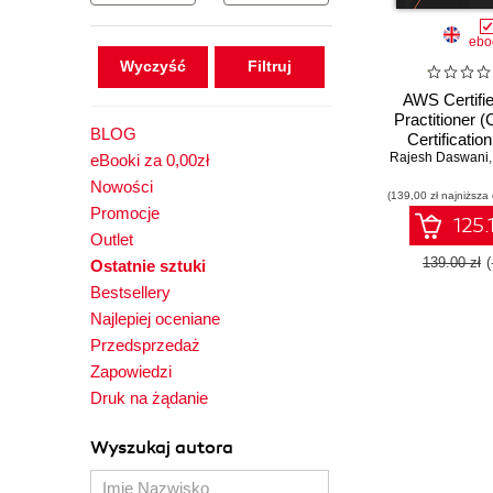
ebo
Wyczyść
AWS Certifi
Practitioner 
BLOG
Certificatio
Rajesh Daswani
Master
eBooki za 0,00zł
fundamental
Nowości
(139,00 zł najniższa
architecture, 
Promocje
and pricing fo
125.
C02 exam -
Outlet
Editio
139.00 zł
Ostatnie sztuki
Bestsellery
Najlepiej oceniane
Przedsprzedaż
Zapowiedzi
Druk na żądanie
Wyszukaj autora