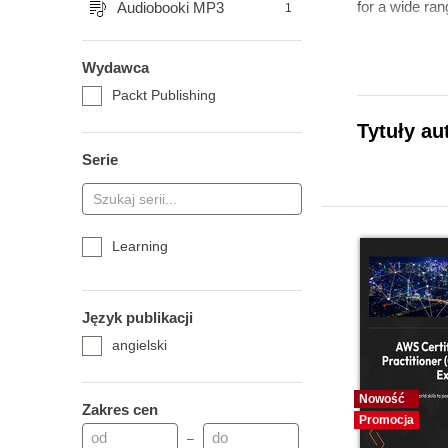
for a wide ran
Audiobooki MP3
1
Wydawca
Packt Publishing
Tytuły au
Serie
Learning
Język publikacji
angielski
Nowość
Zakres cen
Promocja
–