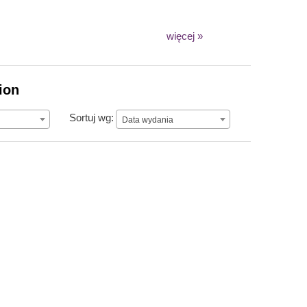
więcej »
ion
Data wydania
Sortuj wg:
Data wydania