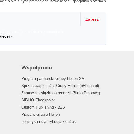
macje o aktualnych promocjach, nowościach i specjalnych ofertach
Zapisz
il informacje o zniżkach, promocjach
więcej »
Współpraca
Program partnerski Grupy Helion SA
Sprzedawaj książki Grupy Helion (eHelion.pl)
Zamawiaj książki do recenzji (Biuro Prasowe)
BIBLIO Ebookpoint
Custom Publishing - B2B
Praca w Grupie Helion
Logistyka i dystrybucja książek