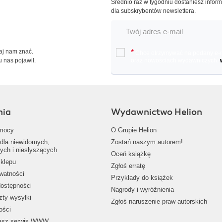
Średnio raz w tygodniu dostaniesz infor
dla subskrybentów newslettera.
Daj nam znać.
*
Chcę otrzymywać na podany e-ma
u nas pojawił.
oraz nowościach wydawniczych.
nia
Wydawnictwo Helion
mocy
O Grupie Helion
dla niewidomych,
Zostań naszym autorem!
ych i niesłyszących
Oceń książkę
klepu
Zgłoś erratę
ywatności
Przykłady do książek
dostępności
Nagrody i wyróżnienia
zty wysyłki
Zgłoś naruszenie praw autorskich
ości
nasz serwis WWW