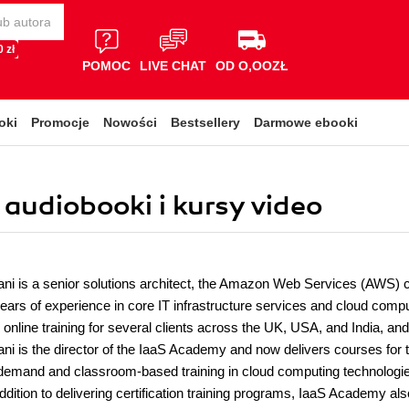
 zł
POMOC
LIVE CHAT
OD O,OOZŁ
oki
Promocje
Nowości
Bestsellery
Darmowe ebooki
 audiobooki i kursy video
i is a senior solutions architect, the Amazon Web Services (AWS) co
ears of experience in core IT infrastructure services and cloud compu
online training for several clients across the UK, USA, and India, an
i is the director of the IaaS Academy and now delivers courses for
-demand and classroom-based training in cloud computing technolog
ddition to delivering certification training programs, IaaS Academy al