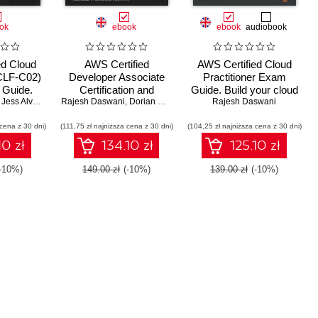
ok
ebook
ebook
audiobook
ed Cloud
AWS Certified
AWS Certified Cloud
(CLF-C02)
Developer Associate
Practitioner Exam
n Guide.
Certification and
Guide. Build your cloud
 AWS
,
Jess Alvarez
Rajesh Daswani
Beyond. A
,
Dorian Richard
computing knowledge
Rajesh Daswani
s, cloud
comprehensive guide to
and build your skills as
 cena z 30 dni)
security,
(111,75 zł najniższa cena z 30 dni)
help you succeed in the
(104,25 zł najniższa cena z 30 dni)
an AWS Certified Cloud
r the CLF-
AWS DVA-C02
Practitioner (CLF-C01)
10 zł
134.10 zł
125.10 zł
 Second
certification exam
n
(-10%)
149.00 zł
(-10%)
139.00 zł
(-10%)