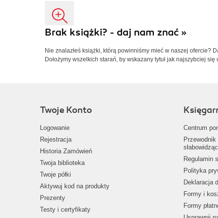
Brak książki? - daj nam znać »
Nie znalazłeś książki, którą powinniśmy mieć w naszej ofercie? 
Dołożymy wszelkich starań, by wskazany tytuł jak najszybciej się 
Twoje Konto
Księgar
Logowanie
Centrum po
Rejestracja
Przewodnik 
słabowidząc
Historia Zamówień
Regulamin s
Twoja biblioteka
Polityka pr
Twoje półki
Deklaracja 
Aktywuj kod na produkty
Formy i kos
Prezenty
Formy płatn
Testy i certyfikaty
Usprawnij 