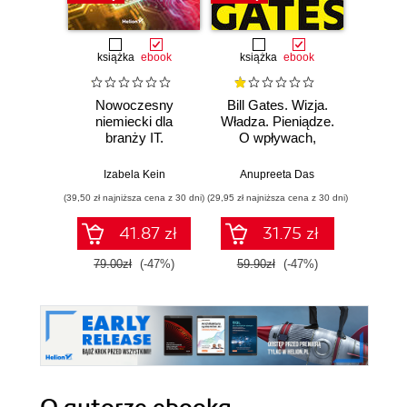
książka
ebook
książka
ebook
ksią
Nowoczesny
Bill Gates. Wizja.
Wor
niemiecki dla
Władza. Pieniądze.
Power
branży IT.
O wpływach,
ty
Praktyczne
biznesie i tym, co
zaawa
przykłady i
niejawne
Izabela Kein
Anupreeta Das
Edward
ćwiczenia
(39,50 zł najniższa cena z 30 dni)
(29,95 zł najniższa cena z 30 dni)
(44,50 zł naj
41.87 zł
31.75 zł
79.00zł
(-47%)
59.90zł
(-47%)
89.0