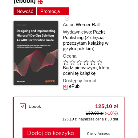
(ebook)
Nowość
Promocja
Autor:
Werner Rall
Wydawnictwo:
Packt
Publishing
(Z chęcią
przeczytam książkę w
języku polskim)
Ocena:
Bądź pierwszym, który
oceni tę książkę
Dostępny format:
ePub
125,10 zł
Ebook
139,00 zł
(-10%)
125,10 zł najniższa cena z 30 dni
Dodaj do koszyka
Early Access