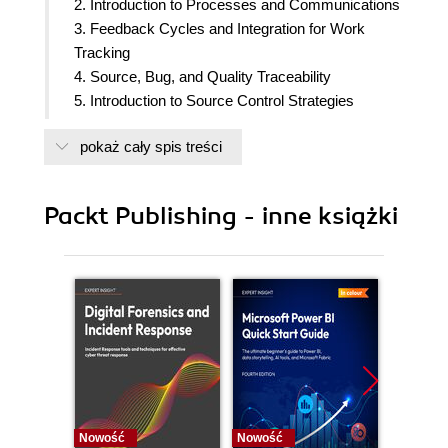
2. Introduction to Processes and Communications
3. Feedback Cycles and Integration for Work
Tracking
4. Source, Bug, and Quality Traceability
5. Introduction to Source Control Strategies
6. Managing Pull Request Workflows and
pokaż cały spis treści
Repositories
7. Package Management Strategies
8. Testing Strategies for Pipelines
Packt Publishing - inne książki
9. Designing and Implementing Pipelines
10. Infrastructure-as-Code and Pipeline
Maintenance
11. Overview of Continuous Delivery (CD)
12. Deployment Strategies in CD
13. Authentication and Authorization Methods
14. Managing Sensitive Information
15. Security and Compliance Scanning
16. Monitoring DevOps Environments
17. Analyzing Metrics and Telemetry
Nowość
Nowość
Nowość