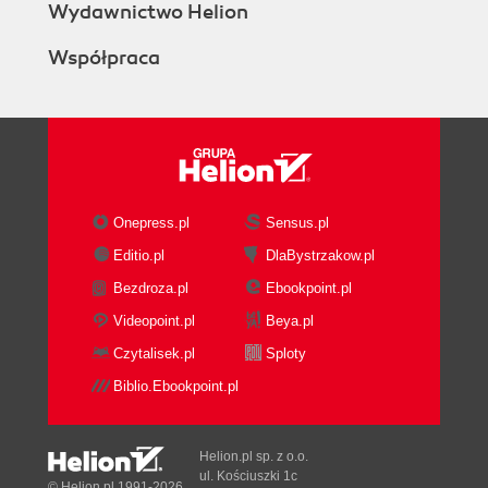
Wydawnictwo Helion
Współpraca
Onepress.pl
Sensus.pl
Editio.pl
DlaBystrzakow.pl
Bezdroza.pl
Ebookpoint.pl
Videopoint.pl
Beya.pl
Czytalisek.pl
Sploty
Biblio.Ebookpoint.pl
Helion.pl sp. z o.o.
ul. Kościuszki 1c
© Helion.pl 1991-2026