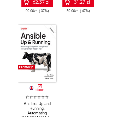
62.37 zł
31.27 zł
99.00zł
(-37%)
59.00zł
(-47%)
Promocja
ebook
Ansible: Up and
Running.
Automating