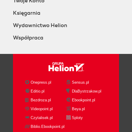
Twoje Konto
Księgarnia
Wydawnictwo Helion
Współpraca
Onepress.pl
Sensus.pl
Editio.pl
DlaBystrzakow.pl
Bezdroza.pl
Ebookpoint.pl
Videopoint.pl
Beya.pl
Czytalisek.pl
Sploty
Biblio.Ebookpoint.pl