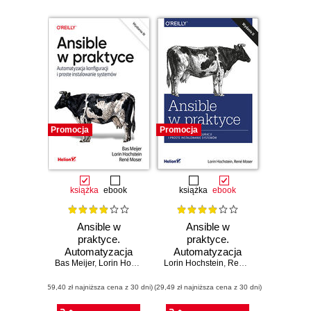
Promocja
Promocja
książka
ebook
książka
ebook
Ansible w
Ansible w
praktyce.
praktyce.
Automatyzacja
Automatyzacja
konfiguracji i proste
Bas Meijer
,
Lorin Hochstein
,
René Moser
konfiguracji i proste
Lorin Hochstein
,
Rene Moser
instalowanie
instalowanie
(59,40 zł najniższa cena z 30 dni)
systemów.
(29,49 zł najniższa cena z 30 dni)
systemów.
Wydanie III
Wydanie II