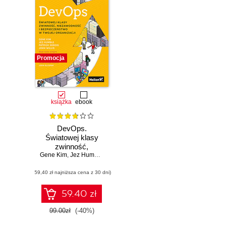
Promocja
książka
ebook
DevOps.
Światowej klasy
zwinność,
Gene Kim
niezawodność i
,
Jez Humble
,
Patrick Debois
,
John Willis
,
Nicole Forsgren
bezpieczeństwo w
(59,40 zł najniższa cena z 30 dni)
Twojej organizacji.
Wydanie II
59.40 zł
99.00zł
(-40%)