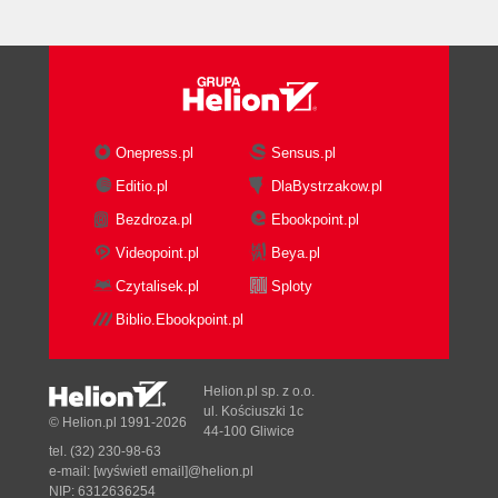
Onepress.pl
Sensus.pl
Editio.pl
DlaBystrzakow.pl
Bezdroza.pl
Ebookpoint.pl
Videopoint.pl
Beya.pl
Czytalisek.pl
Sploty
Biblio.Ebookpoint.pl
Helion.pl sp. z o.o.
ul. Kościuszki 1c
© Helion.pl 1991-2026
44-100 Gliwice
tel. (32) 230-98-63
e-mail:
[wyświetl email]@helion.pl
NIP: 6312636254