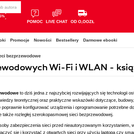
65%
POMOC
LIVE CHAT
OD O,OOZŁ
oki
Promocje
Nowości
Bestsellery
Darmowe ebooki
eci bezprzewodowe
zewodowych Wi-Fi i WLAN - ksią
zewodowe
to dziś jedna z najszybciej rozwijających się technologii o
iedzy teoretycznej oraz praktyczne wskazówki dotyczące, budowy, 
ę poprawnie konfigurować urządzenia i oprogramowanie potrzebne 
e także rozległej szerokopasmowej sieci bezprzewodowej.
soby zabezpieczenia sieci przed nieautoryzowanym korzystaniem, w
ączyć się i korzystać z otwartych sieci przy użyciu laptopa czy sm