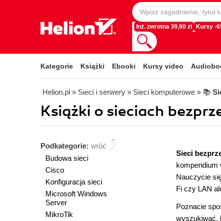
Inż. zwrotna 39,90 zł
Kursy -
Kategorie
Książki
Ebooki
Kursy video
Audiobo
Helion.pl
» Sieci i serwery
» Sieci komputerowe
» 📚
Si
Książki o sieciach bezpr
Podkategorie:
wróć
Sieci bezpr
Budowa sieci
kompendium w
Cisco
Nauczycie si
Konfiguracja sieci
Fi czy LAN al
Microsoft Windows
Server
Poznacie spo
MikroTik
wyszukiwać, ł