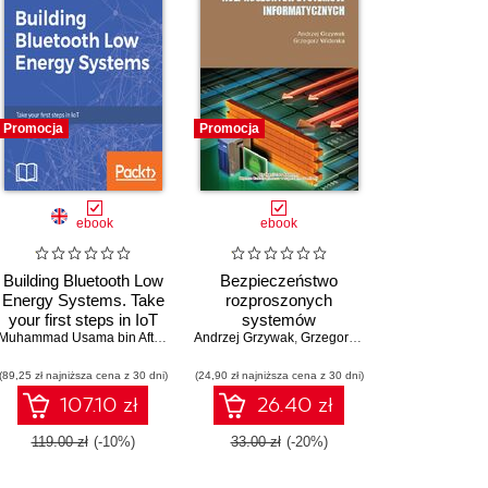
Promocja
Promocja
ebook
ebook
Building Bluetooth Low
Bezpieczeństwo
Energy Systems. Take
rozproszonych
your first steps in IoT
systemów
Michael McLafferty
Muhammad Usama bin Aftab
Andrzej Grzywak
informatycznych
,
Grzegorz Widenka
(89,25 zł najniższa cena z 30 dni)
(24,90 zł najniższa cena z 30 dni)
107.10 zł
26.40 zł
119.00 zł
(-10%)
33.00 zł
(-20%)