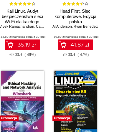
Kali Linux. Audyt
Head First. Sieci
bezpieczeństwa sieci
komputerowe. Edycja
Wi-Fi dla każdego.
polska
Vivek Ramachandran
Wydanie II
,
Cameron Buchanan
Al Anderson
,
Ryan Benedetti
(34,50 zł najniższa cena z 30 dni)
(39,50 zł najniższa cena z 30 dni)
35.19 zł
41.87 zł
69.00zł
(-49%)
79.00zł
(-47%)
Promocja
Promocja