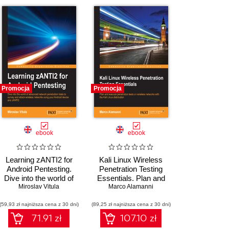
Promocja
Promocja
ebook
ebook
Learning zANTI2 for
Kali Linux Wireless
Android Pentesting.
Penetration Testing
Dive into the world of
Essentials. Plan and
advanced network
Miroslav Vitula
execute penetration
Marco Alamanni
penetration tests to
tests on wireless
(59,93 zł najniższa cena z 30 dni)
survey and attack
(89,25 zł najniższa cena z 30 dni)
networks with the Kali
wireless networks
Linux distribution
71.91 zł
107.10 zł
using your Android