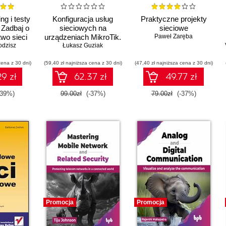
ng i testy
Konfiguracja usług
Praktyczne projekty
 Zadbaj o
sieciowych na
sieciowe
wo sieci
urządzeniach MikroTik.
Paweł Zaręba
odzisz
WLAN
Poziom zaawansowany
Łukasz Guziak
cena z 30 dni)
(59,40 zł najniższa cena z 30 dni)
(47,40 zł najniższa cena z 30 dni)
9 zł
62.37 zł
49.77 zł
-39%)
99.00zł
(-37%)
79.00zł
(-37%)
Promocja
Promocja