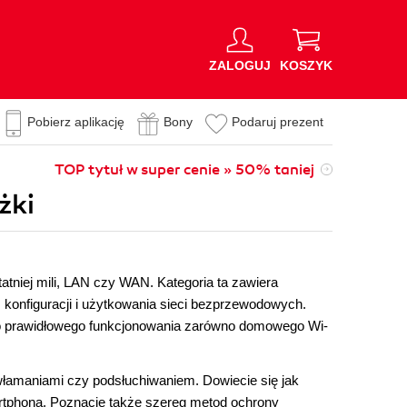
ZALOGUJ
KOSZYK
Pobierz aplikację
Bony
Podaruj prezent
TOP tytuł w super cenie » 50% taniej
żki
statniej mili, LAN czy WAN. Kategoria ta zawiera
konfiguracji i użytkowania sieci bezprzewodowych.
do prawidłowego funkcjonowania zarówno domowego Wi-
łamaniami czy podsłuchiwaniem. Dowiecie się jak
artphona. Poznacie także szereg metod ochrony