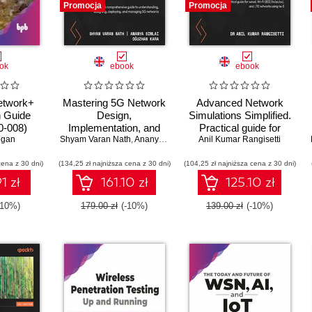
Promocja
Promocja
ok
ebook
ebook
etwork+
Mastering 5G Network
Advanced Network
n Guide
Design,
Simulations Simplified.
-008)
Implementation, and
Practical guide for
ogan
Shyam Varan Nath
Operations. A
,
Ananya Simlai
,
Oguzhan Kara
Anil Kumar Rangisetti
wired, Wi-Fi
comprehensive guide to
(802.11n/ac/ax), and
cena z 30 dni)
(134,25 zł najniższa cena z 30 dni)
understanding,
(104,25 zł najniższa cena z 30 dni)
LTE networks using ns-
designing, deploying,
3
1 zł
161.10 zł
125.10 zł
and managing 5G
networks
-10%)
179.00 zł
(-10%)
139.00 zł
(-10%)