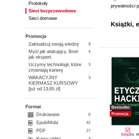
Protokoły
prywatności p
Sieci bezprzewodowe
Sieci domowe
Książki, 
Promocja
Zaktualizuj swoją wiedzę
9
Myśl jak atakujący. Broń
4
jak ekspert.
Uczymy technologii, które
3
zmieniają karierę
WAKACYJNY
3
KIERMASZ KURSOWY
[już od 13,65 zł]
Format
Bestseller
Drukowane
Promocja
6
Epub/Mobi
42
PDF
27
książka
e
Kursy video
3