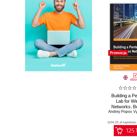
Promocja
ebo
Building a P
Lab for Wi
Networks. Bu
Andrey Popov
own secure e
,
Vyac
or home pen
(104,25 zł najniższa
testing lab to d
various h
125.
techniq