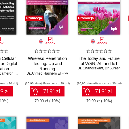
Promocja
Promocja
ok
ebook
ebook
 Cellular
Wireless Penetration
The Today and Future
or Digital
Testing: Up and
of WSN, AI, and IoT
ation.
Running
Dr. Chandrakant
,
Dr Suresh
 develop,
ameron Coursey
Dr. Ahmed Hashem El Fiky
maintain
cena z 30 dni)
nterprise
(36,90 zł najniższa cena z 30 dni)
(36,90 zł najniższa cena z 30 dni)
tems
9 zł
71.91 zł
71.91 zł
-10%)
79.90 zł
(-10%)
79.90 zł
(-10%)