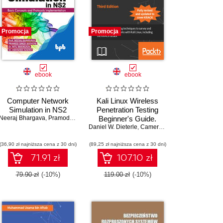
Promocja
Promocja
ebook
ebook
Computer Network
Kali Linux Wireless
Simulation in NS2
Penetration Testing
Neeraj Bhargava
,
Pramod Singh Rathore
Beginner's Guide.
,
Dr. Ritu Bhargava
,
Dr. Abhishek Kumar
Daniel W. Dieterle
Master wireless testing
,
Cameron Buchanan
,
Vivek R
techniques to survey
(36,90 zł najniższa cena z 30 dni)
(89,25 zł najniższa cena z 30 dni)
and attack wireless
networks with Kali
71.91 zł
107.10 zł
Linux, including the
KRACK attack - Third
79.90 zł
(-10%)
119.00 zł
(-10%)
Edition