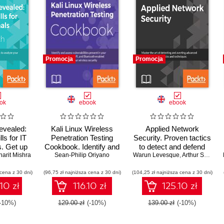
Promocja
Promocja
ok
ebook
ebook
evealed:
Kali Linux Wireless
Applied Network
ls for IT
Penetration Testing
Security. Proven tactics
s. Get up
Cookbook. Identify and
to detect and defend
g with
harit Mishra
assess vulnerabilities
Sean-Philip Oriyano
Warun Levesque
against all kinds of
,
Arthur Salmon
,
 analyze
present in your wireless
network attack
 cena z 30 dni)
ffectively
(96,75 zł najniższa cena z 30 dni)
network, Wi-Fi, and
(104,25 zł najniższa cena z 30 dni)
Bluetooth enabled
10 zł
116.10 zł
125.10 zł
devices to improve
your wireless security
(-10%)
129.00 zł
(-10%)
139.00 zł
(-10%)