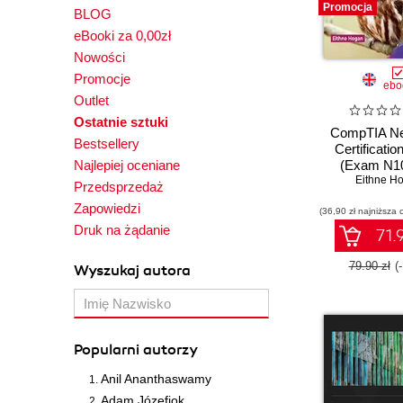
Promocja
BLOG
eBooki za 0,00zł
Nowości
Promocje
ebo
Outlet
Ostatnie sztuki
CompTIA N
Bestsellery
Certificatio
Najlepiej oceniane
(Exam N10
Eithne H
Przedsprzedaż
Zapowiedzi
(36,90 zł najniższa 
Druk na żądanie
71.9
79.90 zł
(
Wyszukaj autora
Popularni autorzy
Anil Ananthaswamy
Adam Józefiok