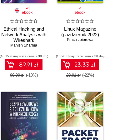
ebook
ebook
Ethical Hacking and
Linux Magazine
Network Analysis with
(październik 2022)
Wireshark
Praca zbiorowa
Manish Sharma
(46,15 zł najniższa cena z 30 dni)
(15,90 zł najniższa cena z 30 dni)
89.91 zł
23.33 zł
99.90 zł
(-10%)
29.91 zł
(-22%)