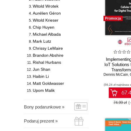
Witold Wrotek
Aurélien Géron
Promocja
Witold Krieser
Chip Huyen
Michael Albada
Mark Lutz
ebo
Chrissy LeMaire
Brandon Abshire
Implementing
Rishal Hurbans
IoT Solutions f
Jun Shan
Transform
Dennis McCain
Successfully
,
C
Haibin Li
deploy, and 
Matt Goldwasser
(56,24 zł najniższa 
LTE and 5G e
Upom Malik
IoT sys
67.4
74.99 zł
(
Bony podarunkowe »
Podaruj prezent »