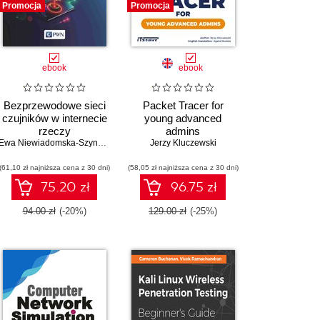
Promocja
Promocja
ebook
ebook
Bezprzewodowe sieci
Packet Tracer for
czujników w internecie
young advanced
rzeczy
admins
Ewa Niewiadomska-Szynkiewicz
,
Michał Marks
Jerzy Kluczewski
,
Piotr Arabas
,
Andrzej Sikora
(61,10 zł najniższa cena z 30 dni)
(58,05 zł najniższa cena z 30 dni)
75.20 zł
96.75 zł
94.00 zł
(-20%)
129.00 zł
(-25%)