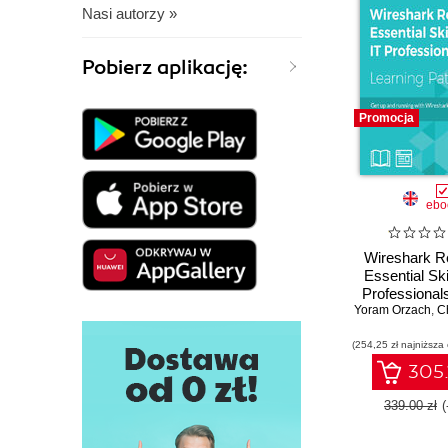
Nasi autorzy »
Pobierz aplikację:
Promocja
ebo
Wireshark R
Essential Skil
Professional
Yoram Orzach
and runnin
,
C
Wireshark to
(254,25 zł najniższa
your network e
305.
339.00 zł