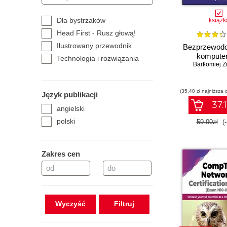
Wydawnictwo Wiedza i
Praktyka
Dla bystrzaków
książk
Head First - Rusz głową!
Ilustrowany przewodnik
Bezprzewodo
kompute
Technologia i rozwiązania
Bartłomiej Zi
(35,40 zł najniższa 
Język publikacji
37.1
angielski
polski
59.00zł
(
Zakres cen
–
Wyczyść