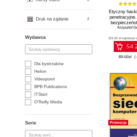
Etyczny hacki
penetracyjne.
Druk na żądanie
2
bezpieczeńst
Krzysztof G
LAN i 
Wydawca
(53,40 zł najniższa 
54.2
89.00zł
(
Dla bystrzaków
Helion
Videopoint
BPB Publications
ITStart
O'Reilly Media
Packt Publishing
Wydawnictwo Naukowe
Serie
Akademii WSB
Promocja
Wydawnictwo Naukowe PWN