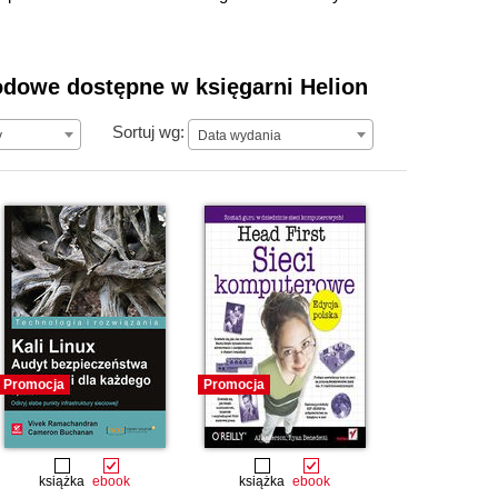
wodowe dostępne w księgarni Helion
Data wydania
Sortuj wg:
y
Data wydania
Promocja
Promocja
książka
ebook
książka
ebook