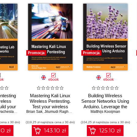
Promocja
Promocja
ok
ebook
ebook
entesting
Mastering Kali Linux
Building Wireless
reless
Wireless Pentesting.
Sensor Networks Using
ild your
Test your wireless
Arduino. Leverage the
nterprise
heslav Fadyushin
Brian Sak
network's security and
,
Aaron Woody
,
Jilumudi Raghu Ram
powerful Arduino and
Matthijs Kooijman
etration
master advanced
XBee platforms to
 cena z 30 dni)
ig into the
(119,25 zł najniższa cena z 30 dni)
wireless penetration
(104,25 zł najniższa cena z 30 dni)
monitor and control
acking
techniques using Kali
your surroundings
10 zł
143.10 zł
125.10 zł
ues
Linux