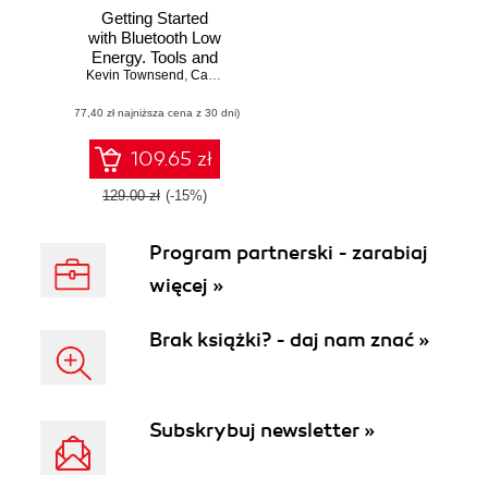
Getting Started
with Bluetooth Low
Energy. Tools and
Kevin Townsend
Techniques for
,
Carles CufĂ­
,
Akiba
Low-Power
(77,40 zł najniższa cena z 30 dni)
Networking
109.65 zł
129.00 zł
(-15%)
Program partnerski - zarabiaj
więcej »
Brak książki? - daj nam znać »
Subskrybuj newsletter »