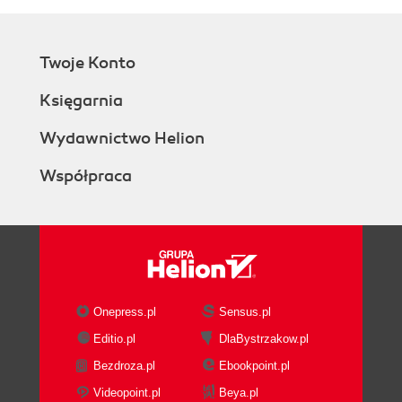
Twoje Konto
Księgarnia
Wydawnictwo Helion
Współpraca
Onepress.pl
Sensus.pl
Editio.pl
DlaBystrzakow.pl
Bezdroza.pl
Ebookpoint.pl
Videopoint.pl
Beya.pl