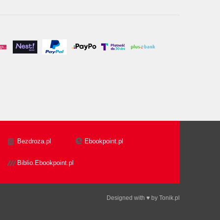
Bezdroza.pl
Ebookpoint.pl
Biblio.Ebookpoint.pl
Designed with ♥ by
Tonik.pl