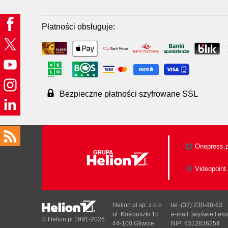
Płatności obsługuje:
Bezpieczne płatności szyfrowane SSL
Onepress.p
Videopoint.
Helion.pl sp. z o.o.
tel. (32) 230-98-63
ul. Kościuszki 1c
e-mail:
[wyświetl ema
© Helion.pl 1991-2026
44-100 Gliwice
NIP: 6312636254