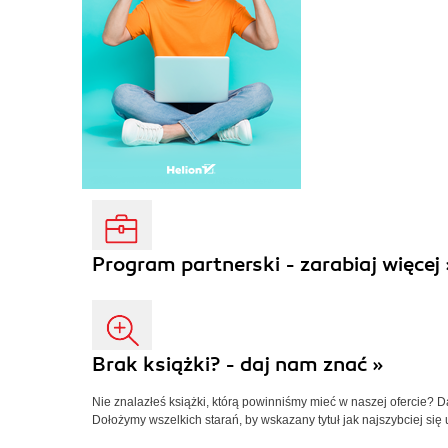
Program partnerski - zarabiaj więcej 
Brak książki? - daj nam znać »
Nie znalazłeś książki, którą powinniśmy mieć w naszej ofercie? 
Dołożymy wszelkich starań, by wskazany tytuł jak najszybciej się 