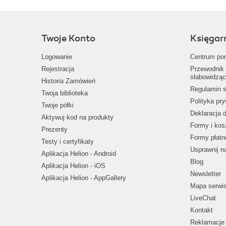
Twoje Konto
Księgar
Logowanie
Centrum po
Rejestracja
Przewodnik 
słabowidząc
Historia Zamówień
Regulamin s
Twoja biblioteka
Polityka pr
Twoje półki
Deklaracja 
Aktywuj kod na produkty
Formy i kos
Prezenty
Formy płatn
Testy i certyfikaty
Usprawnij 
Aplikacja Helion - Android
Blog
Aplikacja Helion - iOS
Newsletter
Aplikacja Helion - AppGallery
Mapa serwi
LiveChat
Kontakt
Reklamacje 