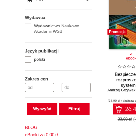
Wydawca
Wydawnictwo Naukowe
Akademii WSB
Promocja
Język publikacji
eboo
polski
Bezpiecze
Zakres cen
rozprosz
syste
–
Andrzej Grzywak
informaty
(24,90 zł najniższa 
26.4
Wyczyść
33.00 zł
(
BLOG
eBooki za 0,00zł