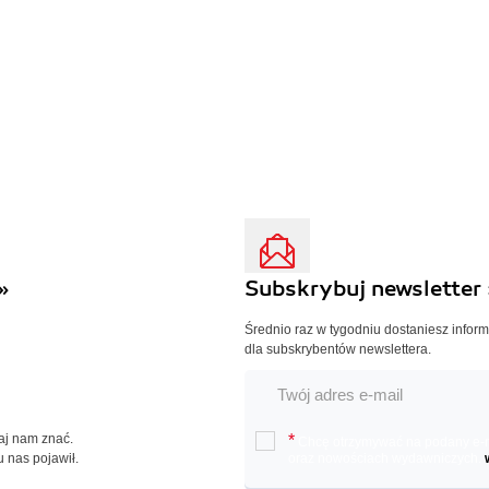
»
Subskrybuj newsletter 
Średnio raz w tygodniu dostaniesz infor
dla subskrybentów newslettera.
Daj nam znać.
*
Chcę otrzymywać na podany e-ma
u nas pojawił.
oraz nowościach wydawniczych.