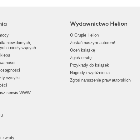
nia
Wydawnictwo Helion
mocy
O Grupie Helion
dla niewidomych,
Zostań naszym autorem!
ych i niesłyszących
Oceń książkę
klepu
Zgłoś erratę
ywatności
Przykłady do książek
dostępności
Nagrody i wyróżnienia
zty wysyłki
Zgłoś naruszenie praw autorskich
ości
nasz serwis WWW
su
i zwroty