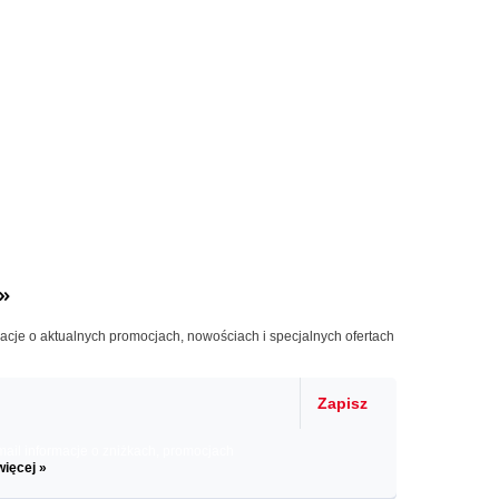
»
macje o aktualnych promocjach, nowościach i specjalnych ofertach
Zapisz
il informacje o zniżkach, promocjach
więcej »