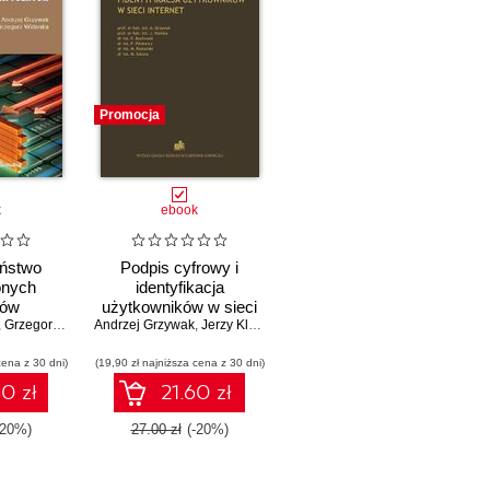
Promocja
k
ebook
ństwo
Podpis cyfrowy i
onych
identyfikacja
mów
użytkowników w sieci
cznych
,
Grzegorz Widenka
Andrzej Grzywak
Internet
,
Jerzy Klamka
,
Paweł Buchwald
,
Piotr Pikiewicz
,
cena z 30 dni)
(19,90 zł najniższa cena z 30 dni)
0 zł
21.60 zł
-20%)
27.00 zł
(-20%)