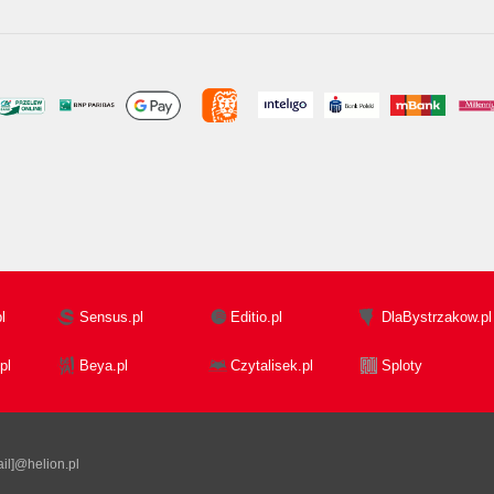
l
Sensus.pl
Editio.pl
DlaBystrzakow.pl
pl
Beya.pl
Czytalisek.pl
Sploty
il]@helion.pl