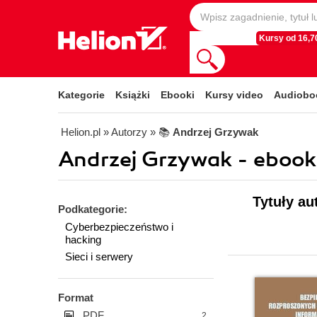
Kursy od 16,70
Kategorie
Książki
Ebooki
Kursy video
Audiobo
Helion.pl
» Autorzy
» 📚
Andrzej Grzywak
Andrzej Grzywak - ebook
Tytuły au
Podkategorie:
Cyberbezpieczeństwo i
hacking
Sieci i serwery
Format
PDF
2