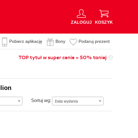
ZALOGUJ
KOSZYK
Pobierz aplikację
Bony
Podaruj prezent
TOP tytuł w super cenie » 50% taniej
lion
Data wydania
Sortuj wg:
Data wydania