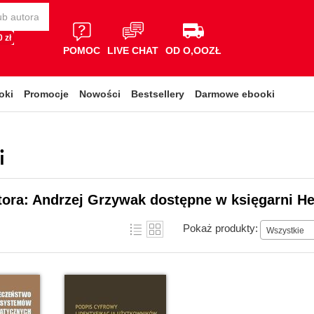
 zł
POMOC
LIVE CHAT
OD O,OOZŁ
oki
Promocje
Nowości
Bestsellery
Darmowe ebooki
i
tora: Andrzej Grzywak dostępne w księgarni He
Pokaż produkty:
Wszystkie