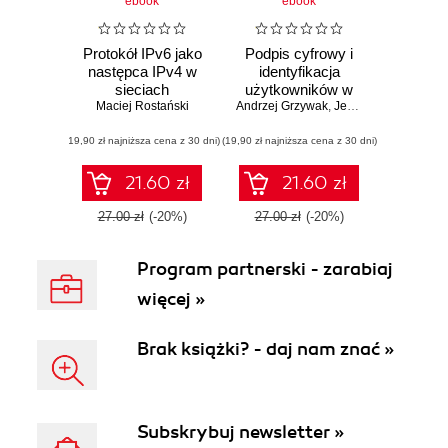
ebook
ebook
Protokół IPv6 jako
Podpis cyfrowy i
następca IPv4 w
identyfikacja
sieciach
użytkowników w
przedsiębiorstw.
Maciej Rostański
Andrzej Grzywak
sieci Internet
,
Jerzy Klamka
,
Paweł
Ciągłość działania
(19,90 zł najniższa cena z 30 dni)
systemów
(19,90 zł najniższa cena z 30 dni)
migrowanych do
IPv6
21.60 zł
21.60 zł
27.00 zł
(-20%)
27.00 zł
(-20%)
Program partnerski - zarabiaj
więcej »
Brak książki? - daj nam znać »
Subskrybuj newsletter »