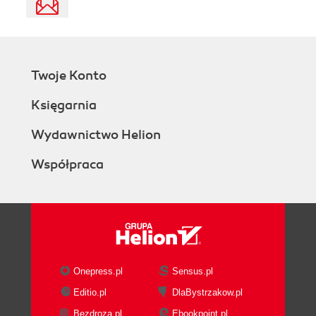
Twoje Konto
Księgarnia
Wydawnictwo Helion
Współpraca
Onepress.pl
Sensus.pl
Editio.pl
DlaBystrzakow.pl
Bezdroza.pl
Ebookpoint.pl