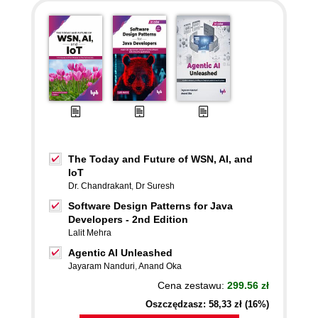
The Today and Future of WSN, AI, and
IoT
Dr. Chandrakant
,
Dr Suresh
Software Design Patterns for Java
Developers - 2nd Edition
Lalit Mehra
Agentic AI Unleashed
Jayaram Nanduri
,
Anand Oka
Cena zestawu:
299.56 zł
Oszczędzasz: 58,33 zł (16%)