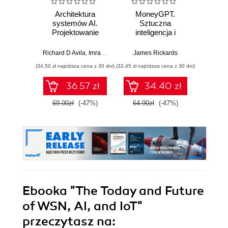
Architektura
MoneyGPT.
Jak 
systemów AI.
Sztuczna
wł
Projektowanie
inteligencja i
asyst
skalowalnego i
zagrożenie dla
krok
niezawodnego
globalnej ekonomii
Richard D Avila
,
Imran Ahmad
James Rickards
oprogramowania
(34,50 zł najniższa cena z 30 dni)
(32,45 zł najniższa cena z 30 dni)
(41,27 zł naj
36.57 zł
34.40 zł
69.00zł
(-47%)
64.90zł
(-47%)
59.0
Ebooka
"The Today and Future
of WSN, AI, and IoT"
przeczytasz na: