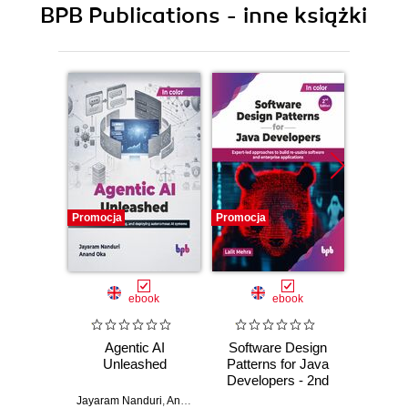
BPB Publications - inne książki
Promocja
Promocja
Promocj
ebook
ebook
Agentic AI
Software Design
L
Unleashed
Patterns for Java
Gene
Developers - 2nd
Edition
Jayaram Nanduri
,
Anand Oka
Ker