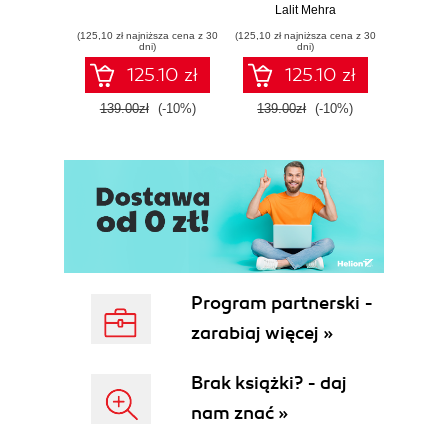
Lalit Mehra
(125,10 zł najniższa cena z 30
(125,10 zł najniższa cena z 30
(125,10 zł 
dni)
dni)
125.10 zł
125.10 zł
139.00zł
(-10%)
139.00zł
(-10%)
139.0
Program partnerski -
zarabiaj więcej »
Brak książki? - daj
nam znać »