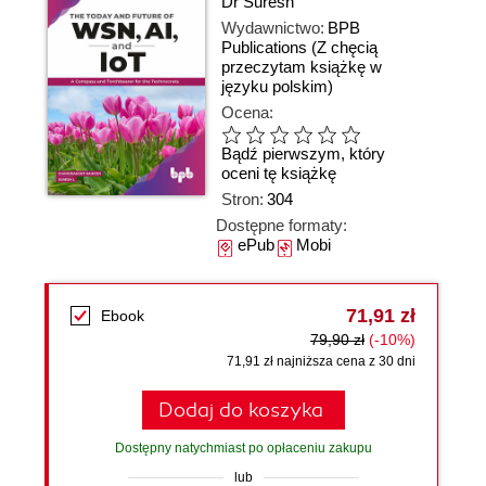
Dr Suresh
Wydawnictwo:
BPB
Publications
(Z chęcią
przeczytam książkę w
języku polskim)
Ocena:
Bądź pierwszym, który
oceni tę książkę
Stron:
304
Dostępne formaty:
ePub
Mobi
71,91 zł
Ebook
79,90 zł
(-10%)
71,91 zł najniższa cena z 30 dni
Dodaj do koszyka
Dostępny natychmiast po opłaceniu zakupu
lub