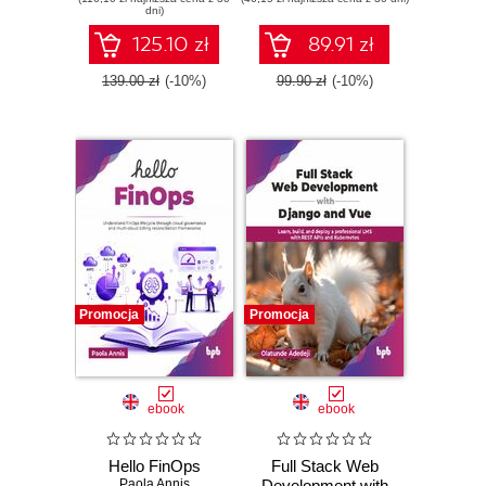
dni)
125.10 zł
89.91 zł
139.00 zł
(-10%)
99.90 zł
(-10%)
Promocja
Promocja
ebook
ebook
Hello FinOps
Full Stack Web
Paola Annis
Development with