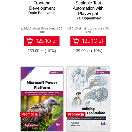
Frontend
Scalable Test
Development
Automation with
Dario Benevento
Playwright
Raj Uppadhyay
(116,10 zł najniższa cena z 30
(116,10 zł najniższa cena z 30
dni)
dni)
125.10 zł
125.10 zł
139.00 zł
(-10%)
139.00 zł
(-10%)
Promocja
Promocja