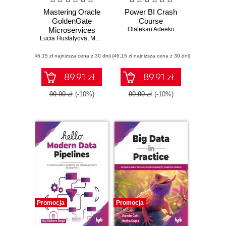
Mastering Oracle
Power BI Crash
GoldenGate
Course
Microservices
Olalekan Adeeko
Lucia Hustatyova
,
Mariami Kupatadze
(46,15 zł najniższa cena z 30 dni)
(46,15 zł najniższa cena z 30 dni)
89.91 zł
89.91 zł
99.90 zł
(-10%)
99.90 zł
(-10%)
Promocja
Promocja