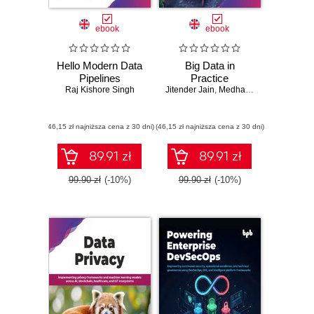
ebook
ebook
Hello Modern Data
Big Data in
Pipelines
Practice
Raj Kishore Singh
Jitender Jain
,
Medha Gupta
(46,15 zł najniższa cena z 30 dni)
(46,15 zł najniższa cena z 30 dni)
89.91 zł
89.91 zł
99.90 zł
(-10%)
99.90 zł
(-10%)