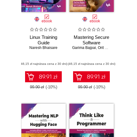
ebook
ebook
Linux Training
Mastering Secure
Guide
Software
Naresh Bhaisare
Garima Bajpai
,
Orit Golowinski
(46,15 zł najniższa cena z 30 dni)
(46,15 zł najniższa cena z 30 dni)
89.91 zł
89.91 zł
99.90 zł
(-10%)
99.90 zł
(-10%)