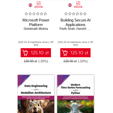
ebook
ebook
Microsoft Power
Building Secure AI
Platform
Applications
Goloknath Mishra
Parth Shah
,
Harshil Shah
(116,10 zł najniższa cena z 30
(116,10 zł najniższa cena z 30
dni)
dni)
125.10 zł
125.10 zł
139.00 zł
(-10%)
139.00 zł
(-10%)