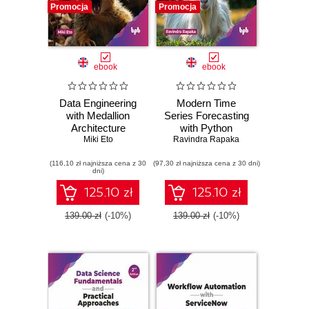
Promocja
Promocja
ebook
ebook
Data Engineering
Modern Time
with Medallion
Series Forecasting
Architecture
with Python
Miki Eto
Ravindra Rapaka
(116,10 zł najniższa cena z 30
(97,30 zł najniższa cena z 30 dni)
dni)
125.10 zł
125.10 zł
139.00 zł
(-10%)
139.00 zł
(-10%)