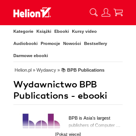
Kategorie
Książki
Ebooki
Kursy video
Audiobooki
Promocje
Nowości
Bestsellery
Darmowe ebooki
Helion.pl
» Wydawcy
» 📚
BPB Publications
Wydawnictwo BPB
Publications - ebooki
BPB is Asia's largest
publishers of Computer &
IT books. For the last 63
[Pokaż więcej]