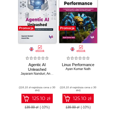
Promocja
Promocja
ebook
ebook
Agentic AI
Linux Performance
Unleashed
Ayan Kumar Nath
Jayaram Nanduri
,
Anand Oka
(116,10 zł najniższa cena z 30
(116,10 zł najniższa cena z 30
dni)
dni)
125.10 zł
125.10 zł
139.00 zł
(-10%)
139.00 zł
(-10%)