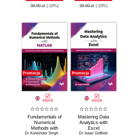
99.90 zł
(-10%)
99.90 zł
(-10%)
Promocja
Promocja
ebook
ebook
Fundamentals of
Mastering Data
Numerical
Analytics with
Methods with
Excel
MATLAB
Dr. Kulwinder Singh Parmar
,
Dr. Sachin Kaushal
Dr. Isaac Gottlieb
,
Dr. Brijesh Bakariy