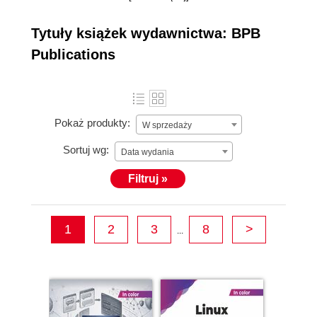
years BPB has been a
friend, philosopher and guide for programmers,
Tytuły książek wydawnictwa: BPB
developers, hardware technicians, IT Professionals
Publications
who have made things happen in the IT World.
Pokaż produkty:
W sprzedaży
Sortuj wg:
Data wydania
Filtruj »
1
2
3
8
>
...