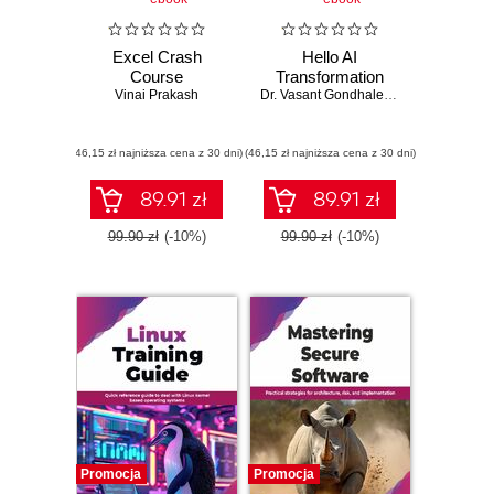
Excel Crash
Hello AI
Course
Transformation
Vinai Prakash
Dr. Vasant Gondhalekar
,
Anisha Manva
(46,15 zł najniższa cena z 30 dni)
(46,15 zł najniższa cena z 30 dni)
89.91 zł
89.91 zł
99.90 zł
(-10%)
99.90 zł
(-10%)
Promocja
Promocja