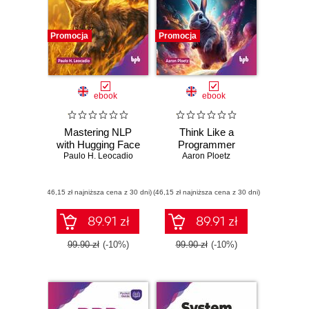
Promocja
Promocja
ebook
ebook
Mastering NLP
Think Like a
with Hugging Face
Programmer
Paulo H. Leocadio
Aaron Ploetz
(46,15 zł najniższa cena z 30 dni)
(46,15 zł najniższa cena z 30 dni)
89.91 zł
89.91 zł
99.90 zł
(-10%)
99.90 zł
(-10%)