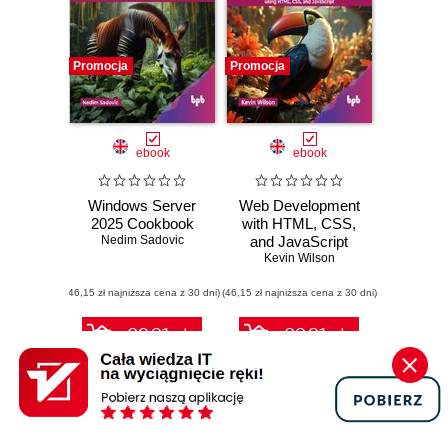
Promocja
Promocja
ebook
ebook
Windows Server
Web Development
2025 Cookbook
with HTML, CSS,
Nedim Sadovic
and JavaScript
Kevin Wilson
(46,15 zł najniższa cena z 30 dni)
(46,15 zł najniższa cena z 30 dni)
89.91 zł
89.91 zł
99.90 zł
(-10%)
99.90 zł
(-10%)