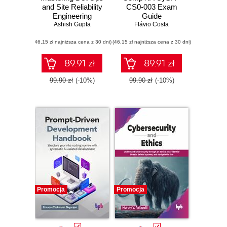
and Site Reliability
CS0-003 Exam
Engineering
Guide
Ashish Gupta
Flávio Costa
(46,15 zł najniższa cena z 30 dni)
(46,15 zł najniższa cena z 30 dni)
89.91 zł
89.91 zł
99.90 zł
(-10%)
99.90 zł
(-10%)
Promocja
Promocja