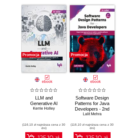
Promocja
Promocja
ebook
ebook
LLM and
Software Design
Generative AI
Patterns for Java
Kerrie Holley
Developers - 2nd
Lalit Mehra
Edition
(116,10 zł najniższa cena z 30
(116,10 zł najniższa cena z 30
dni)
dni)
125.10 zł
125.10 zł