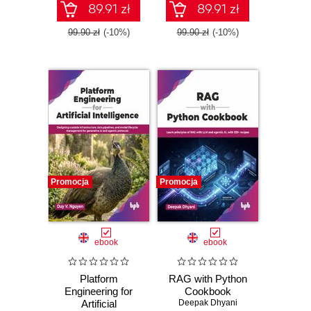
89.91 zł
89.91 zł
99.90 zł
(-10%)
99.90 zł
(-10%)
Promocja
Promocja
ebook
ebook
Platform
RAG with Python
Engineering for
Cookbook
Artificial
Deepak Dhyani