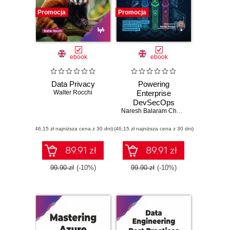
Promocja
Promocja
ebook
ebook
Data Privacy
Powering
Walter Rocchi
Enterprise
DevSecOps
Naresh Balaram Choudhary
,
Krishna K
(46,15 zł najniższa cena z 30 dni)
(46,15 zł najniższa cena z 30 dni)
89.91 zł
89.91 zł
99.90 zł
(-10%)
99.90 zł
(-10%)