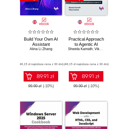
ebook
ebook
Build Your Own AI
Practical Approach
Assistant
to Agentic AI
Alina Li Zhang
Shweta Kamath
,
Vikas Gautam
(46,15 zł najniższa cena z 30 dni)
(46,15 zł najniższa cena z 30 dni)
89.91 zł
89.91 zł
99.90 zł
(-10%)
99.90 zł
(-10%)