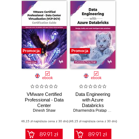
Promocja
Promocja
ebook
ebook
VMware Certified
Data Engineering
Professional - Data
with Azure
Center
Databricks
Virtualization
Dinesh Shaw
Dharmendra Pratap Singh
(VCP-DCV)
(46,15 zł najniższa cena z 30 dni)
Certification Guide
(46,15 zł najniższa cena z 30 dni)
89.91 zł
89.91 zł