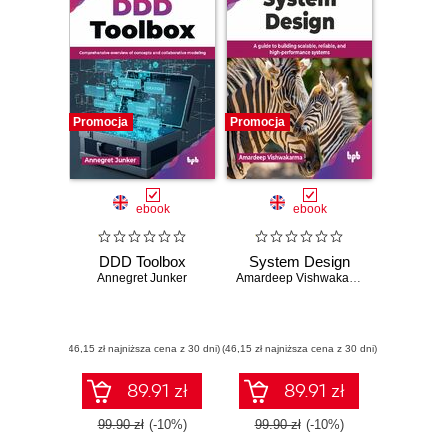
Promocja
Promocja
ebook
ebook
DDD Toolbox
System Design
Annegret Junker
Amardeep Vishwakarma
(46,15 zł najniższa cena z 30 dni)
(46,15 zł najniższa cena z 30 dni)
89.91 zł
89.91 zł
99.90 zł
(-10%)
99.90 zł
(-10%)