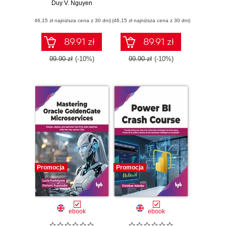
Duy V. Nguyen
Intelligence
(46,15 zł najniższa cena z 30 dni)
(46,15 zł najniższa cena z 30 dni)
89.91 zł
89.91 zł
99.90 zł
(-10%)
99.90 zł
(-10%)
Promocja
Promocja
ebook
ebook