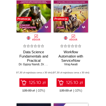
Promocja
Promocja
ebook
ebook
Data Science
Workflow
Fundamentals and
Automation with
Practical
ServiceNow
Dr. Gypsy Nandi
Approaches - 2nd
,
Dr. Rupam Kumar Sharma
Viraj Awati
Edition
(97,30 zł najniższa cena z 30 dni)
(97,30 zł najniższa cena z 30 dni)
125.10 zł
125.10 zł
139.00 zł
(-10%)
139.00 zł
(-10%)