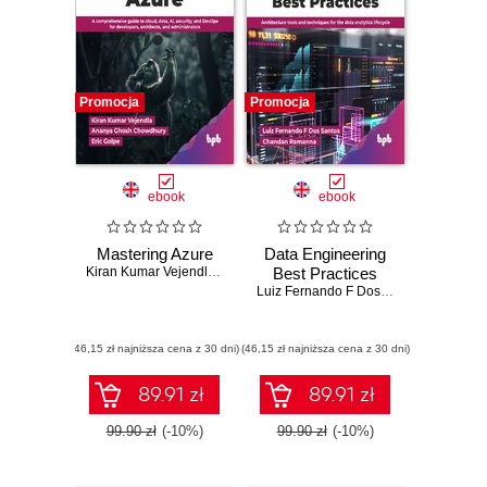
Promocja
Promocja
ebook
ebook
Mastering Azure
Data Engineering
Kiran Kumar Vejendla
,
Ananya Ghosh Chowdhury
Best Practices
,
Eric Golpe
Luiz Fernando F Dos Santos
,
Chandan
(46,15 zł najniższa cena z 30 dni)
(46,15 zł najniższa cena z 30 dni)
89.91 zł
89.91 zł
99.90 zł
(-10%)
99.90 zł
(-10%)