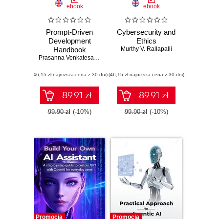
ebook
ebook
Prompt-Driven
Cybersecurity and
Development
Ethics
Handbook
Murthy V. Rallapalli
Prasanna Venkatesan Nagarajan
(46,15 zł najniższa cena z 30 dni)
(46,15 zł najniższa cena z 30 dni)
89.91 zł
89.91 zł
99.90 zł
(-10%)
99.90 zł
(-10%)
Promocja
Promocja