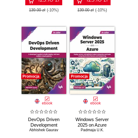
139.00 zł
(-10%)
139.00 zł
(-10%)
Promocja
Promocja
ebook
ebook
DevOps Driven
Windows Server
Development
2025 on Azure
Abhishek Gaurav
Padmaja U.K.