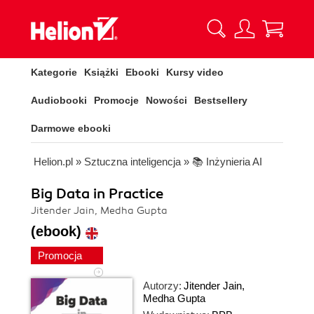
Kategorie
Książki
Ebooki
Kursy video
Audiobooki
Promocje
Nowości
Bestsellery
Darmowe ebooki
Helion.pl
»
Sztuczna inteligencja
»
📚 Inżynieria AI
Big Data in Practice
Jitender Jain, Medha Gupta
(ebook)
Promocja
Autorzy:
Jitender Jain
,
Medha Gupta