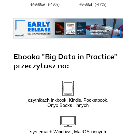
zastosowań.
149.00zł
(-49%)
79.00zł
(-47%)
89.0
Wydanie IV
Ebooka
"Big Data in Practice"
przeczytasz na:
czytnikach Inkbook, Kindle, Pocketbook,
Onyx Booxs i innych
systemach Windows, MacOS i innych