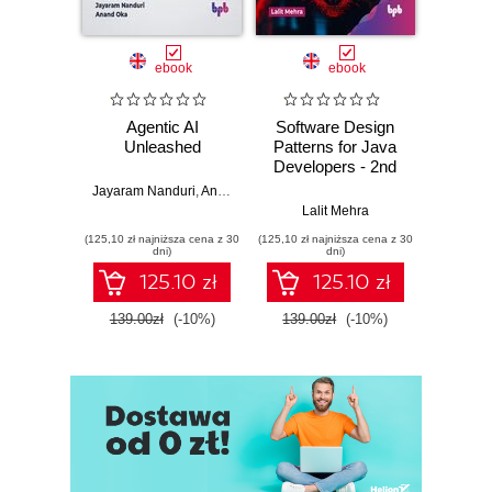
ebook
ebook
Agentic AI
Software Design
L
Unleashed
Patterns for Java
Gene
Developers - 2nd
Edition
Jayaram Nanduri
,
Anand Oka
Ker
Lalit Mehra
(125,10 zł najniższa cena z 30
(125,10 zł najniższa cena z 30
(125,10 zł 
dni)
dni)
125.10 zł
125.10 zł
139.00zł
(-10%)
139.00zł
(-10%)
139.0