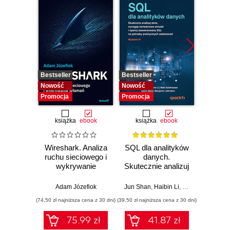
Bestseller
Bestseller
Bestselle
Nowość
Nowość
Nowość
Promocja
Promocja
Promocj
książka
ebook
książka
ebook
ksią
Wireshark. Analiza
SQL dla analityków
Powe
ruchu sieciowego i
danych.
Excel
wykrywanie
Skutecznie analizuj
d
włamań
dane, wyciągaj
profe
wartościowe
Adam Józefiok
Jun Shan
,
Haibin Li
,
Matt Goldwasser
Ad
wnioski i opanuj
(74,50 zł najniższa cena z 30 dni)
(39,50 zł najniższa cena z 30 dni)
(44,50 zł naj
zaawansowany
SQL na potrzeby
75.99 zł
41.87 zł
praktycznych