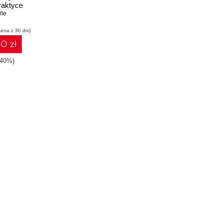
raktyce
rle
cena z 30 dni)
0 zł
-40%)