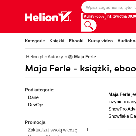
Kursy -65%
Inż. zwrotna 39,90
Kategorie
Książki
Ebooki
Kursy video
Audiobo
Helion.pl
» Autorzy
» 📚
Maja Ferle
Maja Ferle - książki, eboo
Podkategorie:
Maja Ferle
je
Dane
inżynierii da
DevOps
SnowPro Advan
Snowflake Da
Promocja
Zaktualizuj swoją wiedzę
1