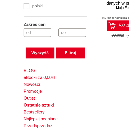
danych w p
polski
Maja Fe
(49,50 zł najniższa 
Zakres cen
59.4
–
99.00zł
(
Wyczyść
BLOG
eBooki za 0,00zł
Nowości
Promocje
Outlet
Ostatnie sztuki
Bestsellery
Najlepiej oceniane
Przedsprzedaż