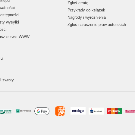
klepu
Zgłoś erratę
ywatności
Przykłady do książek
dostępności
Nagrody i wyróżnienia
zty wysyłki
Zgłoś naruszenie praw autorskich
ości
nasz serwis WWW
su
i zwroty