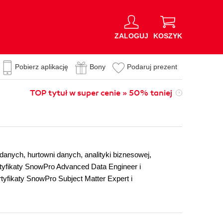
ZALOGUJ
KOSZYK
Pobierz aplikację
Bony
Podaruj prezent
TOP tytuł w super cenie » 50% taniej
danych, hurtowni danych, analityki biznesowej,
rtyfikaty SnowPro Advanced Data Engineer i
yfikaty SnowPro Subject Matter Expert i