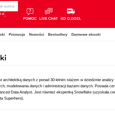
 zł
POMOC
LIVE CHAT
OD O,OOZŁ
oki
Promocje
Nowości
Bestsellery
Darmowe ebooki
ki
st architektką danych z ponad 30-letnim stażem w dziedzinie analizy 
nych, modelowania danych i administracji bazami danych. Posiada ce
ced Data Analyst. Jest również ekspertką Snowflake (uzyskała cert
ta Superhero).