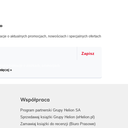
»
macje o aktualnych promocjach, nowościach i specjalnych ofertach
Zapisz
il informacje o zniżkach, promocjach
więcej »
Współpraca
Program partnerski Grupy Helion SA
Sprzedawaj książki Grupy Helion (eHelion.pl)
Zamawiaj książki do recenzji (Biuro Prasowe)