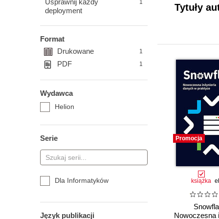
Usprawnij każdy
1
Tytuły au
deployment
Format
Drukowane
1
PDF
1
Wydawca
Helion
Serie
Promocja
Dla Informatyków
książka
e
Snowfla
Język publikacji
Nowoczesna i