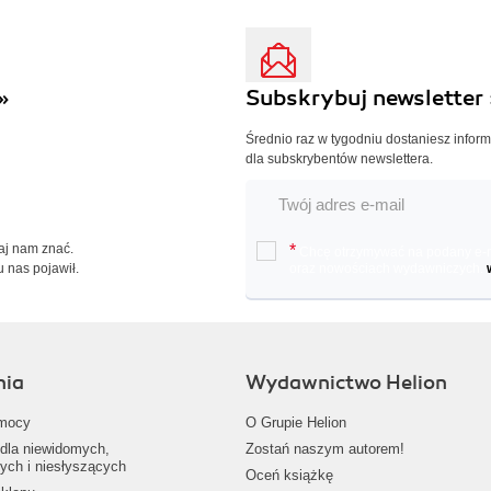
»
Subskrybuj newsletter 
Średnio raz w tygodniu dostaniesz infor
dla subskrybentów newslettera.
Daj nam znać.
*
Chcę otrzymywać na podany e-ma
u nas pojawił.
oraz nowościach wydawniczych.
nia
Wydawnictwo Helion
mocy
O Grupie Helion
dla niewidomych,
Zostań naszym autorem!
ych i niesłyszących
Oceń książkę