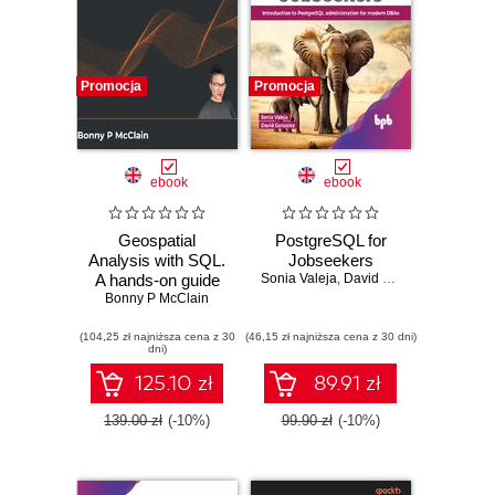
Promocja
Promocja
ebook
ebook
Geospatial
PostgreSQL for
Analysis with SQL.
Jobseekers
A hands-on guide
Sonia Valeja
,
David Gonzalez
Bonny P McClain
to performing
geospatial analysis
(104,25 zł najniższa cena z 30
by unlocking the
(46,15 zł najniższa cena z 30 dni)
dni)
syntax of spatial
SQL
125.10 zł
89.91 zł
139.00 zł
(-10%)
99.90 zł
(-10%)