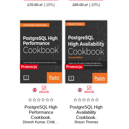
179.00 zł
(-10%)
189.00 zł
(-10%)
Promocja
Promocja
ebook
ebook
PostgreSQL High
PostgreSQL High
Performance
Availability
Cookbook.
Cookbook.
Dinesh Kumar
Mastering query
,
Chitij Chauhan
Managing a reliable
Shaun Thomas
optimization,
PostgreSQL