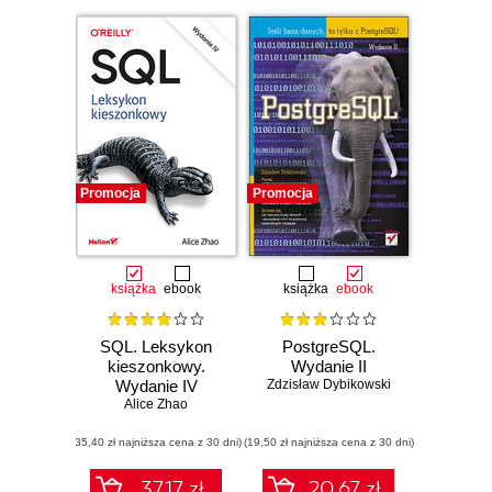
Promocja
Promocja
książka
ebook
książka
ebook
SQL. Leksykon
PostgreSQL.
kieszonkowy.
Wydanie II
Wydanie IV
Zdzisław Dybikowski
Alice Zhao
(35,40 zł najniższa cena z 30 dni)
(19,50 zł najniższa cena z 30 dni)
37.17 zł
20.67 zł