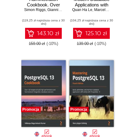
Cookbook. Over
Applications with
Simon Riggs
175 proven recipes
,
Gianni Ciolli
Quan Ha Le
PostgreSQL. Use
,
Marcelo Diaz
for database
the highly available
(119,25 zł najniższa cena z 30
administrators to
(104,25 zł najniższa cena z 30
and object-
dni)
dni)
manage enterprise
relational
databases
PostgreSQL to
143.10 zł
125.10 zł
effectively
build scalable and
reliable apps
159.00 zł
(-10%)
139.00 zł
(-10%)
Promocja
Promocja
ebook
ebook