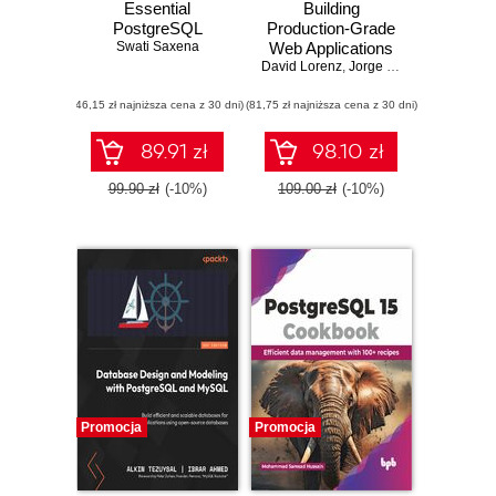
Essential
Building
PostgreSQL
Production-Grade
Swati Saxena
Web Applications
David Lorenz
with Supabase. A
,
Jorge Varandas
comprehensive
(46,15 zł najniższa cena z 30 dni)
(81,75 zł najniższa cena z 30 dni)
guide to database
design, security,
real-time data,
89.91 zł
98.10 zł
storage, multi-
tenancy, and more
99.90 zł
(-10%)
109.00 zł
(-10%)
Promocja
Promocja