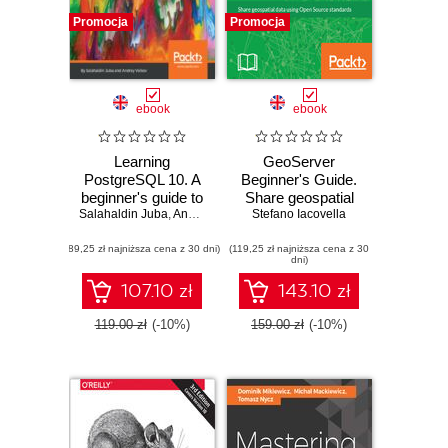
Promocja
Promocja
ebook
ebook
Learning
GeoServer
PostgreSQL 10. A
Beginner's Guide.
beginner's guide to
Share geospatial
Salahaldin Juba
building high-
,
Andrey Volkov
data using Open
,
Stefano Iacovella
Sheldon Strauch
,
Isabel Maria Dua
performance
Source standards -
(89,25 zł najniższa cena z 30 dni)
PostgreSQL
(119,25 zł najniższa cena z 30
Second Edition
dni)
database solutions
- Second Edition
107.10 zł
143.10 zł
119.00 zł
(-10%)
159.00 zł
(-10%)