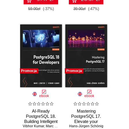
59.00zł
(-37%)
39.00zł
(-47%)
Promocja
Promocja
ebook
ebook
AI-Ready
Mastering
PostgreSQL 18.
PostgreSQL 17.
Building Intelligent
Elevate your
Vibhor Kumar
Data Systems with
,
Marc Linster
,
Ed Boyajian
Hans-Jürgen Schönig
database skills