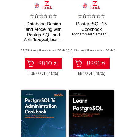
ebook
ebook
Database Design
PostgreSQL 15
and Modeling with
Cookbook
PostgreSQL and
Mohammad Samsad Hussain
Alkin Tezuysal
MySQL. Build
,
Ibrar Ahmed
,
Peter Zaitsev
efficient and
(81,75 zł najniższa cena z 30 dni)
scalable databases
(46,15 zł najniższa cena z 30 dni)
for modern
applications using
98.10 zł
89.91 zł
open source
databases
109.00 zł
(-10%)
99.90 zł
(-10%)