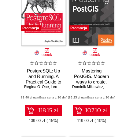
Promocja
Promocja
ebook
ebook
PostgreSQL: Up
Mastering
and Running. A
PostGIS. Modern
Practical Guide to
ways to create,
Regina O. Obe
the Advanced
,
Leo S. Hsu
Dominik Mikiewicz
analyze, and
,
Michal Mackiewicz
Open Source
implement spatial
(83,40 zł najniższa cena z 30 dni)
Database. 3rd
(89,25 zł najniższa cena z 30 dni)
data
Edition
118.15 zł
107.10 zł
139.00 zł
(-15%)
119.00 zł
(-10%)