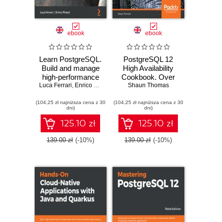
ebook
ebook
Learn PostgreSQL.
PostgreSQL 12
Build and manage
High Availability
high-performance
Cookbook. Over
Luca Ferrari
database solutions
,
Enrico Pirozzi
100 recipes to
Shaun Thomas
using PostgreSQL
design a highly
(104,25 zł najniższa cena z 30
12 and 13
(104,25 zł najniższa cena z 30
available server
dni)
dni)
with the advanced
features of
125.10 zł
125.10 zł
PostgreSQL 12 -
Third Edition
139.00 zł
(-10%)
139.00 zł
(-10%)