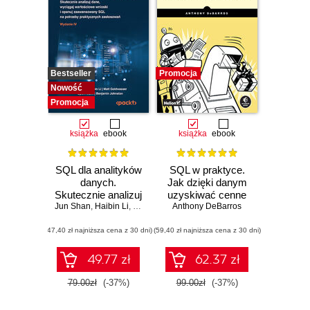
Bestseller
Promocja
Nowość
Promocja
książka
ebook
książka
ebook
SQL dla analityków
SQL w praktyce.
danych.
Jak dzięki danym
Skutecznie analizuj
uzyskiwać cenne
Jun Shan
dane, wyciągaj
,
Haibin Li
,
Matt Goldwasser
Anthony DeBarros
informacje.
,
Upom Malik
,
Benjamin Johns
wartościowe
Wydanie II
(47,40 zł najniższa cena z 30 dni)
wnioski i opanuj
(59,40 zł najniższa cena z 30 dni)
zaawansowany
SQL na potrzeby
49.77 zł
62.37 zł
praktycznych
zastosowań.
79.00zł
(-37%)
99.00zł
(-37%)
Wydanie IV