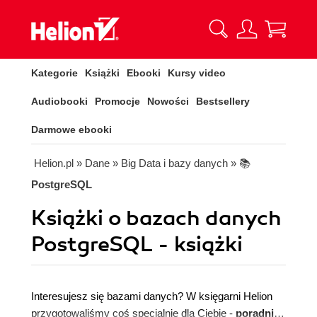
Kategorie
Książki
Ebooki
Kursy video
Audiobooki
Promocje
Nowości
Bestsellery
Darmowe ebooki
Helion.pl
» Dane
» Big Data i bazy danych
» 📚
PostgreSQL
Książki o bazach danych
PostgreSQL - książki
Interesujesz się bazami danych? W księgarni Helion
przygotowaliśmy coś specjalnie dla Ciebie -
poradniki