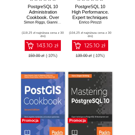
PostgreSQL 10
PostgreSQL 10
Administration
High Performance.
Cookbook. Over
Expert techniques
Simon Riggs
165 effective
,
Gianni Ciolli
Enrico Pirozzi
for query
recipes for
optimization, high
(119,25 zł najniższa cena z 30
database
(104,25 zł najniższa cena z 30
availability, and
dni)
dni)
management and
efficient database
maintenance in
maintenance -
143.10 zł
125.10 zł
PostgreSQL 10 -
Third Edition
Fourth Edition
159.00 zł
(-10%)
139.00 zł
(-10%)
Promocja
Promocja