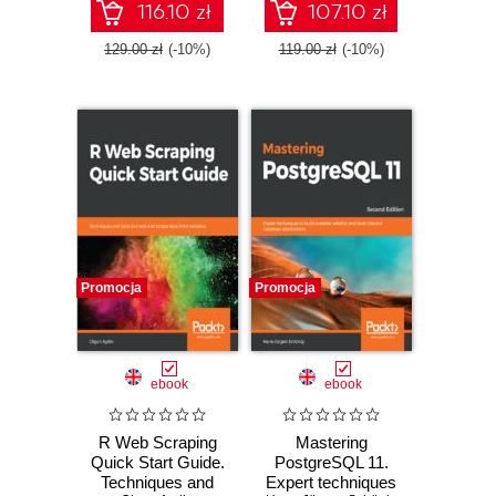
- Third Edition
116.10 zł
107.10 zł
129.00 zł
(-10%)
119.00 zł
(-10%)
Promocja
Promocja
ebook
ebook
R Web Scraping
Mastering
Quick Start Guide.
PostgreSQL 11.
Techniques and
Expert techniques