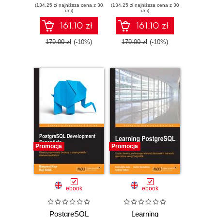
(134,25 zł najniższa cena z 30
database
(134,25 zł najniższa cena z 30
database - Second
dni)
dni)
monitoring, and
Edition
performance-
161.10 zł
161.10 zł
tuning for
PostgreSQL
179.00 zł
(-10%)
179.00 zł
(-10%)
Promocja
Promocja
ebook
ebook
PostgreSQL
Learning