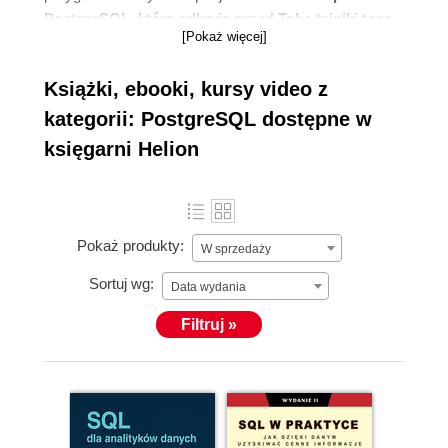
PostgreSQL, które odkryją przed Tobą tajniki tego
[Pokaż więcej]
jednego z najbardziej zaawansowanych narzędzi
do zarządzania relacyjnymi bazami danych
o
Książki, ebooki, kursy video z
otwartym kodzie źródłowym. Sprawdź naszą ofertę!
kategorii: PostgreSQL dostępne w
księgarni Helion
Pokaż produkty:
W sprzedaży
Sortuj wg:
Data wydania
Filtruj »