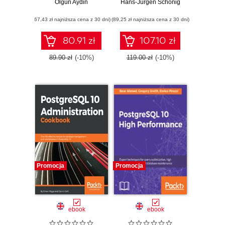
tools to crawl and
Olgun Aydin
Hans-Jürgen Schönig
to build scalable,
scrape data from
reliable, and fault-
(67,43 zł najniższa cena z 30 dni)
websites
(89,25 zł najniższa cena z 30 dni)
tolerant database
applications -
Second Edition
80.91 zł
107.10 zł
89.90 zł
(-10%)
119.00 zł
(-10%)
Promocja
Promocja
ebook
ebook