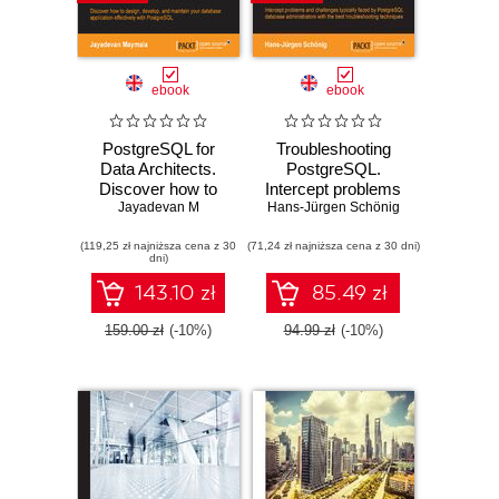
ebook
ebook
PostgreSQL for
Troubleshooting
Data Architects.
PostgreSQL.
Discover how to
Intercept problems
design, develop,
Jayadevan M
Hans-Jürgen Schönig
and challenges
and maintain your
typically faced by
(119,25 zł najniższa cena z 30
database
(71,24 zł najniższa cena z 30 dni)
PostgreSQL
dni)
application
database
effectively with
administrators with
143.10 zł
85.49 zł
PostgreSQL
the best
troubleshooting
159.00 zł
(-10%)
94.99 zł
(-10%)
techniques