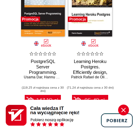
Promocja
Promocja
ebook
ebook
PostgreSQL
Learning Heroku
Server
Postgres.
Programming.
Efficiently design,
Usama Dar
Extend
,
Hannu Krosing
,
Jim Mlodgenski
implement, and
,
Kirk Roybal
Patrick Rafael de Oliveira Espake
PostgreSQL using
manage a
(119,25 zł najniższa cena z 30
PostgreSQL server
(71,24 zł najniższa cena z 30 dni)
successful
dni)
programming to
PostgreSQL
create, test, debug,
database with
143.10 zł
85.49 zł
and optimize a
Heroku
range of user-
159.00 zł
(-10%)
94.99 zł
(-10%)
defined functions in
your favorite
programming
language - Second