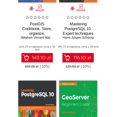
ebook
ebook
PostGIS
Mastering
Cookbook. Store,
PostgreSQL 10.
organize,
Expert techniques
manipulate, and
Stephen Vincent Mather
,
Pedro Wightman
on PostgreSQL 10
Hans-Jürgen Schönig
,
Bborie Park
,
Thomas Kraf
analyze spatial
development and
(119,25 zł najniższa cena z 30
data - Second
(96,75 zł najniższa cena z 30 dni)
administration
dni)
Edition
143.10 zł
116.10 zł
159.00 zł
(-10%)
129.00 zł
(-10%)