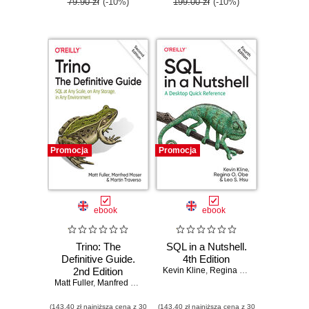
Edition
79.90 zł
(-10%)
199.00 zł
(-10%)
Promocja
Promocja
ebook
ebook
Trino: The
SQL in a Nutshell.
Definitive Guide.
4th Edition
2nd Edition
Kevin Kline
,
Regina O. Obe
,
Leo S. Hs
Matt Fuller
,
Manfred Moser
,
Martin Traverso
(143,40 zł najniższa cena z 30
(143,40 zł najniższa cena z 30