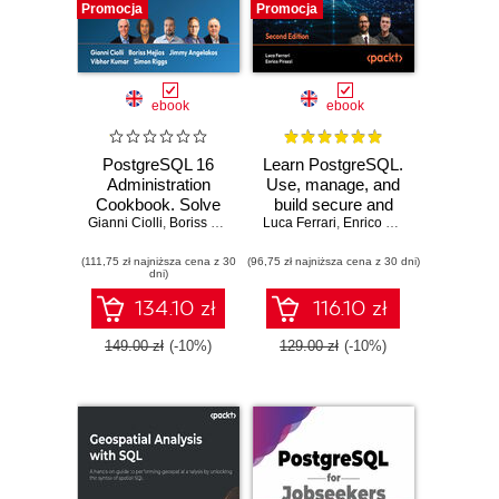
Promocja
Promocja
ebook
ebook
PostgreSQL 16
Learn PostgreSQL.
Administration
Use, manage, and
Cookbook. Solve
build secure and
Gianni Ciolli
real-world
,
Boriss Mejías
,
Jimmy Angelakos
scalable databases
Luca Ferrari
,
Enrico Pirozzi
,
Vibhor Kumar
,
Simon
Database
with PostgreSQL
(111,75 zł najniższa cena z 30
Administration
(96,75 zł najniższa cena z 30 dni)
16 - Second
dni)
challenges with
Edition
180+ practical
134.10 zł
116.10 zł
recipes and best
practices
149.00 zł
(-10%)
129.00 zł
(-10%)