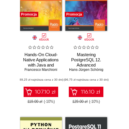
Promocja
Promocja
ebook
ebook
Hands-On Cloud-
Mastering
Native Applications
PostgreSQL 12.
with Java and
Advanced
Francesco Marchioni
Quarkus. Build
techniques to build
Hans-Jürgen Schönig
high performance,
and administer
(89,25 zł najniższa cena z 30 dni)
Kubernetes-native
(96,75 zł najniższa cena z 30 dni)
scalable and
Java serverless
reliable
applications
PostgreSQL
107.10 zł
116.10 zł
database
applications - Third
119.00 zł
(-10%)
129.00 zł
(-10%)
Edition