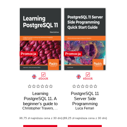
Promocja
Promocja
ebook
ebook
Learning
PostgreSQL 11
PostgreSQL 11. A
Server Side
beginner's guide to
Programming
Christopher Travers
building high-
,
Andrey Volkov
Quick Start Guide.
Luca Ferrari
performance
Effective database
(96,75 zł najniższa cena z 30 dni)
PostgreSQL
(89,25 zł najniższa cena z 30 dni)
programming and
database solutions
interaction