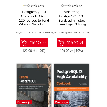
PostgreSQL 13
Mastering
Cookbook. Over
PostgreSQL 13.
120 recipes to build
Build, administer,
high-performance
Vallarapu Naga Avinash Kumar
Hans-Jürgen Schönig
and maintain
and fault-tolerant
database
(96,75 zł najniższa cena z 30 dni)
PostgreSQL
(96,75 zł najniższa cena z 30 dni)
applications
database solutions
efficiently with
PostgreSQL 13 -
116.10 zł
116.10 zł
Fourth Edition
129.00 zł
(-10%)
129.00 zł
(-10%)
Promocja
Promocja