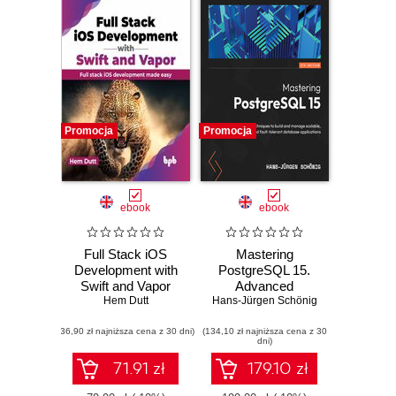
Promocja
Promocja
ebook
ebook
Full Stack iOS
Mastering
Development with
PostgreSQL 15.
Swift and Vapor
Advanced
Hem Dutt
techniques to build
Hans-Jürgen Schönig
and manage
(36,90 zł najniższa cena z 30 dni)
(134,10 zł najniższa cena z 30
scalable, reliable,
dni)
and fault-tolerant
database
71.91 zł
179.10 zł
applications - Fifth