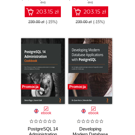
dni)
dni)
203.15 zł
203.15 zł
239.00 zł
(-15%)
239.00 zł
(-15%)
Promocja
Promocja
ebook
ebook
PostgreSQL 14
Developing
Administration
Modern Database