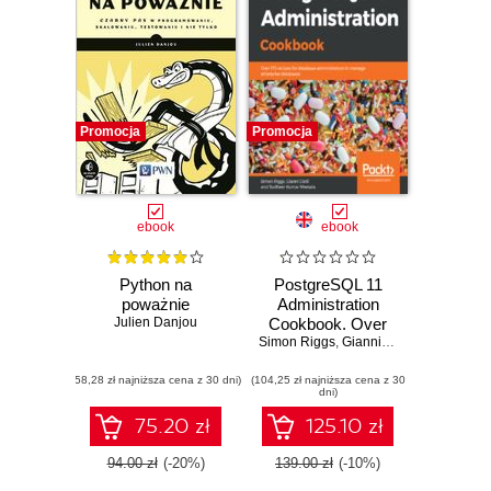
Promocja
Promocja
ebook
ebook
Python na
PostgreSQL 11
poważnie
Administration
Julien Danjou
Cookbook. Over
Simon Riggs
175 recipes for
,
Gianni Ciolli
,
Sudheer K
database
(58,28 zł najniższa cena z 30 dni)
(104,25 zł najniższa cena z 30
administrators to
dni)
manage enterprise
databases
75.20 zł
125.10 zł
94.00 zł
(-20%)
139.00 zł
(-10%)