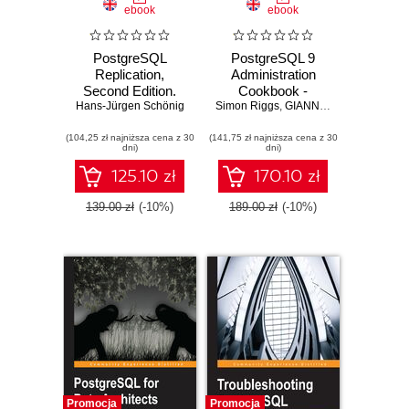
ebook
ebook
PostgreSQL
PostgreSQL 9
Replication,
Administration
Second Edition.
Cookbook -
Hans-Jürgen Schönig
Leverage the
Simon Riggs
Second Edition.
,
GIANNI CIOLLI
,
Hannu K
power of
Over 150 recipes
(104,25 zł najniższa cena z 30
PostgreSQL
(141,75 zł najniższa cena z 30
to help you run an
dni)
dni)
replication to make
efficient
your databases
PostgreSQL
125.10 zł
170.10 zł
more robust,
database in the
secure, scalable,
cloud
139.00 zł
(-10%)
189.00 zł
(-10%)
and fast
Promocja
Promocja