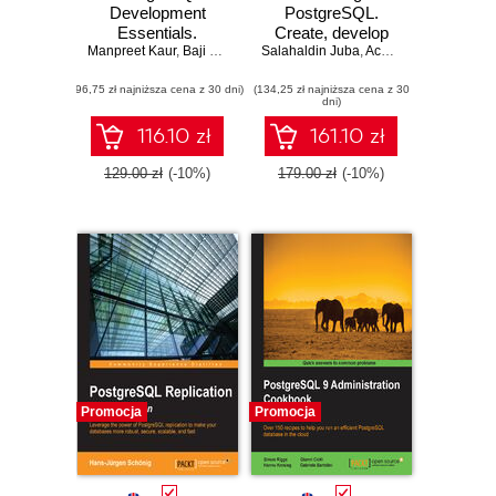
Development
PostgreSQL.
Essentials.
Create, develop
Manpreet Kaur
Advanced
,
Baji Shaik
Salahaldin Juba
and manage
,
Achim Vannahme
,
An
querying, data
relational
(96,75 zł najniższa cena z 30 dni)
modeling and
(134,25 zł najniższa cena z 30
databases in real
dni)
performance tuning
world applications
using PostgreSQL
116.10 zł
161.10 zł
129.00 zł
(-10%)
179.00 zł
(-10%)
Promocja
Promocja