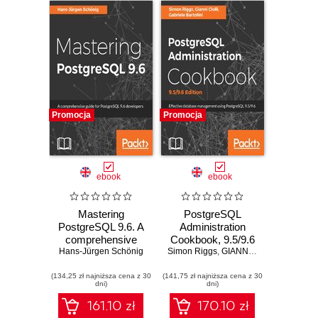
Promocja
Promocja
ebook
ebook
Mastering
PostgreSQL
PostgreSQL 9.6. A
Administration
comprehensive
Cookbook, 9.5/9.6
Hans-Jürgen Schönig
guide for
Simon Riggs
Edition. Effective
,
GIANNI CIOLLI
,
Gabriele 
PostgreSQL 9.6
database
(134,25 zł najniższa cena z 30
developers and
(141,75 zł najniższa cena z 30
management for
dni)
dni)
administrators
administrators -
Third Edition
161.10 zł
170.10 zł