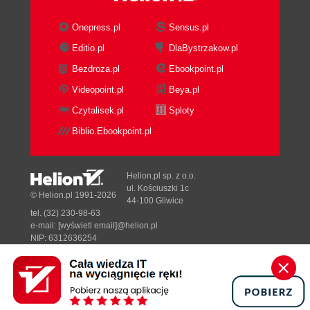
Onepress.pl
Sensus.pl
Editio.pl
DlaBystrzakow.pl
Bezdroza.pl
Ebookpoint.pl
Videopoint.pl
Beya.pl
Czytalisek.pl
Sploty
Biblio.Ebookpoint.pl
Helion.pl sp. z o.o.
ul. Kościuszki 1c
© Helion.pl 1991-2026
44-100 Gliwice
tel. (32) 230-98-63
e-mail:
[wyświetl email]@helion.pl
NIP: 6312636254
Regon: 241989027
Designed with ♥ by
Tonik.pl
Pełna wersja strony »