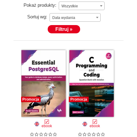
Pokaż produkty:
Wszystkie
Sortuj wg:
Data wydania
Filtruj »
Promocja
Promocja
ebook
ebook