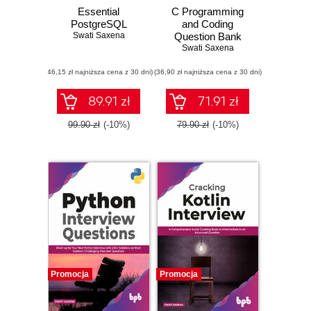
Essential
C Programming
PostgreSQL
and Coding
Swati Saxena
Question Bank
with Solution (2nd
Swati Saxena
Edition)
(46,15 zł najniższa cena z 30 dni)
(36,90 zł najniższa cena z 30 dni)
89.91 zł
71.91 zł
99.90 zł
(-10%)
79.90 zł
(-10%)
Promocja
Promocja