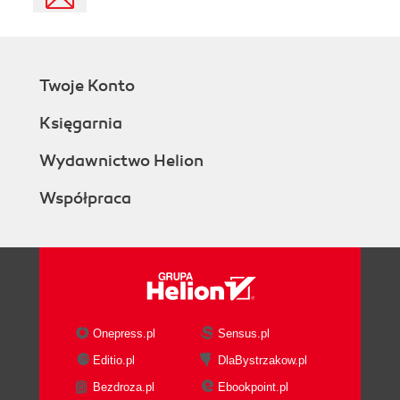
Twoje Konto
Księgarnia
Wydawnictwo Helion
Współpraca
Onepress.pl
Sensus.pl
Editio.pl
DlaBystrzakow.pl
Bezdroza.pl
Ebookpoint.pl