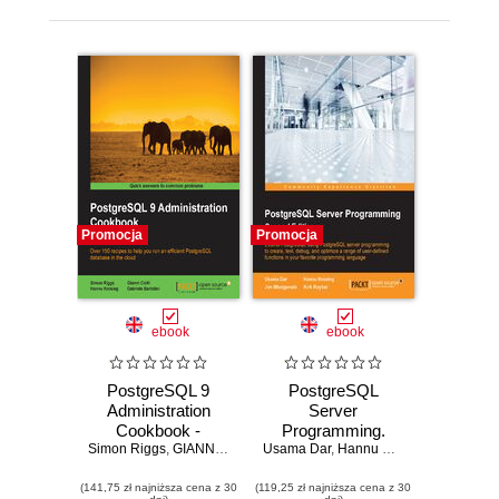
Promocja
Promocja
ebook
ebook
PostgreSQL 9
PostgreSQL
Administration
Server
Cookbook -
Programming.
Simon Riggs
Second Edition.
,
GIANNI CIOLLI
Usama Dar
,
Hannu Krosing
Extend
,
Hannu Krosing
,
Gabriele Bartolini
,
Jim Mlodg
Over 150 recipes
PostgreSQL using
(141,75 zł najniższa cena z 30
to help you run an
(119,25 zł najniższa cena z 30
PostgreSQL server