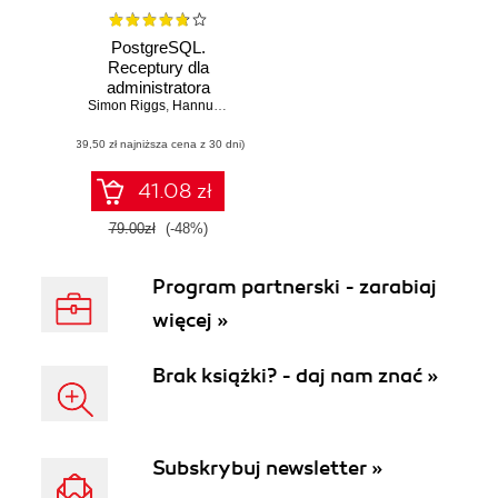
PostgreSQL.
Receptury dla
administratora
Simon Riggs
,
Hannu Krosing
(39,50 zł najniższa cena z 30 dni)
41.08 zł
79.00zł
(-48%)
Program partnerski - zarabiaj
więcej »
Brak książki? - daj nam znać »
Subskrybuj newsletter »