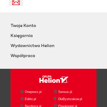
Twoje Konto
Księgarnia
Wydawnictwo Helion
Współpraca
Onepress.pl
Sensus.pl
Editio.pl
DlaBystrzakow.pl
Bezdroza.pl
Ebookpoint.pl