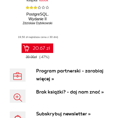
książka
ebook
PostgreSQL.
Wydanie II
Zdzisław Dybikowski
(19,50 zł najniższa cena z 30 dni)
20.67 zł
39.00zł
(-47%)
Program partnerski - zarabiaj
więcej »
Brak książki? - daj nam znać »
Subskrybuj newsletter »