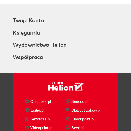
Twoje Konto
Księgarnia
Wydawnictwo Helion
Współpraca
Onepress.pl
Sensus.pl
Editio.pl
DlaBystrzakow.pl
Bezdroza.pl
Ebookpoint.pl
Videopoint.pl
Beya.pl