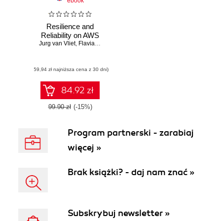
ebook
Resilience and
Reliability on AWS
Jurg van Vliet
,
Flavia Paganelli
,
Jasper Geurtsen
(59,94 zł najniższa cena z 30 dni)
84.92 zł
99.90 zł
(-15%)
Program partnerski - zarabiaj
więcej »
Brak książki? - daj nam znać »
Subskrybuj newsletter »