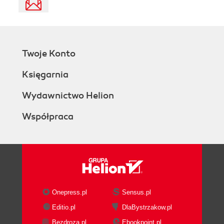
Twoje Konto
Księgarnia
Wydawnictwo Helion
Współpraca
Onepress.pl
Sensus.pl
Editio.pl
DlaBystrzakow.pl
Bezdroza.pl
Ebookpoint.pl