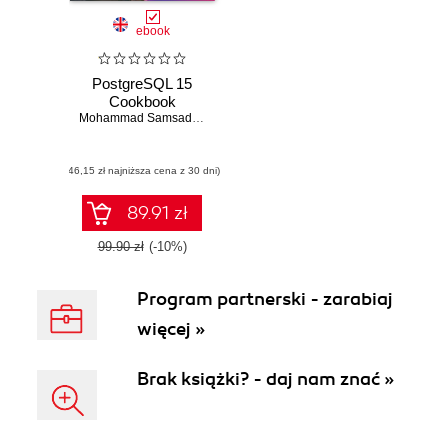
ebook
PostgreSQL 15
Cookbook
Mohammad Samsad Hussain
(46,15 zł najniższa cena z 30 dni)
89.91 zł
99.90 zł
(-10%)
Program partnerski - zarabiaj
więcej »
Brak książki? - daj nam znać »