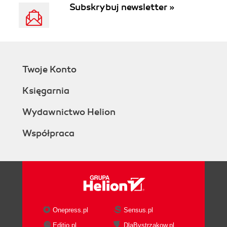
Subskrybuj newsletter »
Twoje Konto
Księgarnia
Wydawnictwo Helion
Współpraca
Onepress.pl
Sensus.pl
Editio.pl
DlaBystrzakow.pl