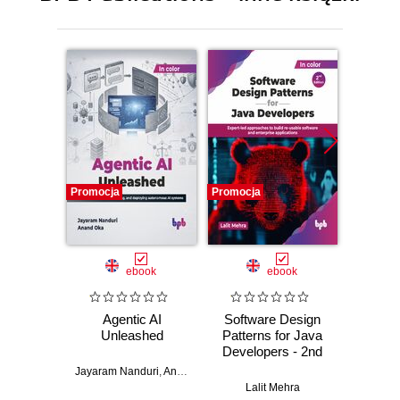
Promocja
Promocja
Promocj
ebook
ebook
Agentic AI
Software Design
L
Unleashed
Patterns for Java
Gene
Developers - 2nd
Edition
Jayaram Nanduri
,
Anand Oka
Ker
Lalit Mehra