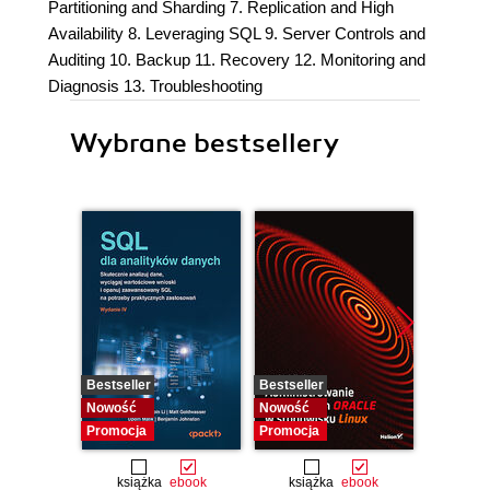
Partitioning and Sharding 7. Replication and High
Availability 8. Leveraging SQL 9. Server Controls and
Auditing 10. Backup 11. Recovery 12. Monitoring and
Diagnosis 13. Troubleshooting
Wybrane bestsellery
Bestseller
Bestseller
Bestselle
Nowość
Nowość
Nowość
Promocja
Promocja
Promocj
książka
ebook
książka
ebook
ksią