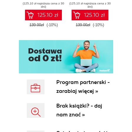
(125,10 zł najniższa cena z 30
(125,10 zł najniższa cena z 30
(125,10 zł 
dni)
dni)
125.10 zł
125.10 zł
139.00zł
(-10%)
139.00zł
(-10%)
139.0
Program partnerski -
zarabiaj więcej »
Brak książki? - daj
nam znać »