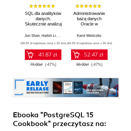
SQL dla analityków
Administrowanie
Rela
danych.
bazą danych
d
Skutecznie analizuj
Oracle w
Ilu
dane, wyciągaj
środowisku Linux
prz
wartościowe
Jun Shan
,
Haibin Li
,
Matt Goldwasser
Karol Wieliczko
,
Upom Malik
,
Benjamin John
Qiang H
wnioski i opanuj
(39,50 zł najniższa cena z 30 dni)
(49,50 zł najniższa cena z 30 dni)
(44,50 zł naj
zaawansowany
SQL na potrzeby
41.87 zł
52.47 zł
praktycznych
zastosowań.
79.00zł
(-47%)
99.00zł
(-47%)
89.0
Wydanie IV
Ebooka
"PostgreSQL 15
Cookbook"
przeczytasz na: