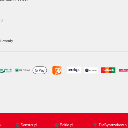
su
i zwroty
l
Sensus.pl
Editio.pl
DlaBystrzakow.pl