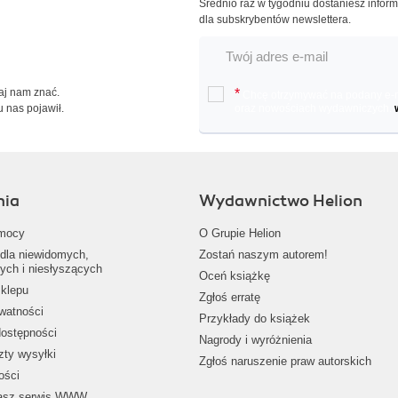
Średnio raz w tygodniu dostaniesz infor
dla subskrybentów newslettera.
Daj nam znać.
*
Chcę otrzymywać na podany e-ma
u nas pojawił.
oraz nowościach wydawniczych.
nia
Wydawnictwo Helion
mocy
O Grupie Helion
dla niewidomych,
Zostań naszym autorem!
ych i niesłyszących
Oceń książkę
klepu
Zgłoś erratę
ywatności
Przykłady do książek
dostępności
Nagrody i wyróżnienia
zty wysyłki
Zgłoś naruszenie praw autorskich
ości
nasz serwis WWW