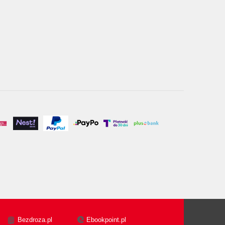
Bezdroza.pl
Ebookpoint.pl