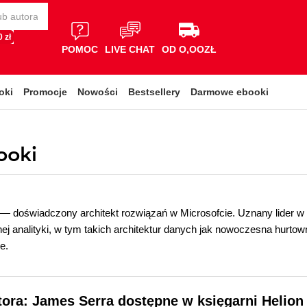
 zł
POMOC
LIVE CHAT
OD O,OOZŁ
oki
Promocje
Nowości
Bestsellery
Darmowe ebooki
ooki
― doświadczony architekt rozwiązań w Microsofcie. Uznany lider w dz
 analityki, w tym takich architektur danych jak nowoczesna hurtowni
e.
tora: James Serra dostępne w księgarni Helion