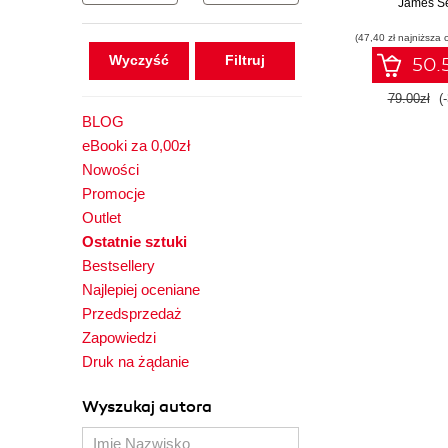
danych, siat
James Se
oraz Data Fab
(47,40 zł najniższa 
Lakeho
Wyczyść
50.5
79.00zł
(
BLOG
eBooki za 0,00zł
Nowości
Promocje
Outlet
Ostatnie sztuki
Bestsellery
Najlepiej oceniane
Przedsprzedaż
Zapowiedzi
Druk na żądanie
Wyszukaj autora