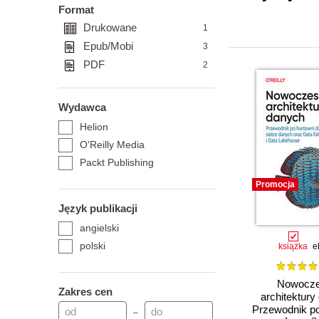
Format
Drukowane
1
Epub/Mobi
3
PDF
2
Wydawca
Helion
O'Reilly Media
Packt Publishing
Promocja
Język publikacji
angielski
polski
książka
e
Nowocz
Zakres cen
architektury
Przewodnik po
–