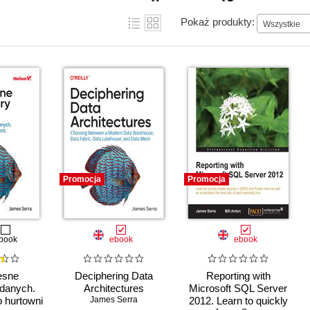
Pokaż produkty:
Wszystkie
Promocja
Promocja
book
ebook
ebook
esne
Deciphering Data
Reporting with
 danych.
Architectures
Microsoft SQL Server
 hurtowni
James Serra
2012. Learn to quickly