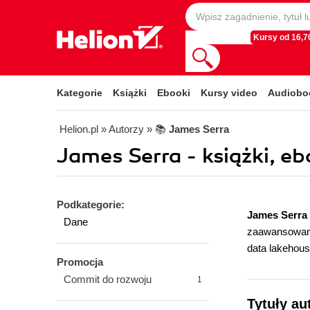
Kursy od 16,70
Kategorie
Książki
Ebooki
Kursy video
Audiobo
Helion.pl
» Autorzy
» 📚
James Serra
James Serra - książki, eb
Podkategorie:
James Serra
Dane
zaawansowanej
data lakehous
Promocja
Commit do rozwoju
1
Tytuły au