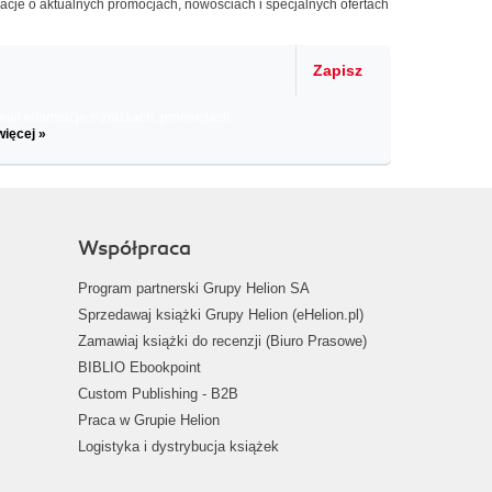
macje o aktualnych promocjach, nowościach i specjalnych ofertach
Zapisz
il informacje o zniżkach, promocjach
więcej »
Współpraca
Program partnerski Grupy Helion SA
Sprzedawaj książki Grupy Helion (eHelion.pl)
Zamawiaj książki do recenzji (Biuro Prasowe)
BIBLIO Ebookpoint
Custom Publishing - B2B
Praca w Grupie Helion
Logistyka i dystrybucja książek