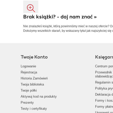
Brak książki? - daj nam znać »
Nie znalazłeś książki, którą powinniśmy mieć w naszej ofercie? 
Dołożymy wszelkich starań, by wskazany tytuł jak najszybciej się 
Twoje Konto
Księgar
Logowanie
Centrum po
Rejestracja
Przewodnik 
słabowidząc
Historia Zamówień
Regulamin s
Twoja biblioteka
Polityka pr
Twoje półki
Deklaracja 
Aktywuj kod na produkty
Formy i kos
Prezenty
Formy płatn
Testy i certyfikaty
Usprawnij 