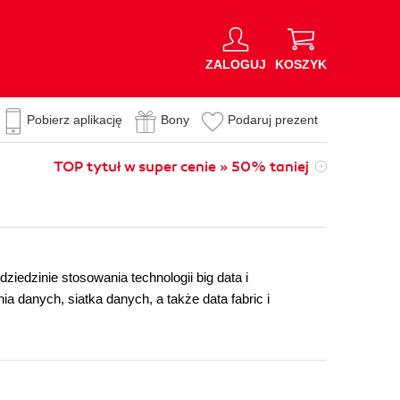
ZALOGUJ
KOSZYK
Pobierz aplikację
Bony
Podaruj prezent
TOP tytuł w super cenie » 50% taniej
iedzinie stosowania technologii big data i
a danych, siatka danych, a także data fabric i