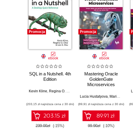
Promocja
Promocja
P
ebook
ebook
SQL in a Nutshell. 4th
Mastering Oracle
Edition
GoldenGate
Microservices
Kevin Kline
,
Regina O. Obe
,
Leo S. Hsu
Lucia Hustatyova
,
Mariami Kupatadze
(203,15 zł najniższa cena z 30 dni)
(89,91 zł najniższa cena z 30 dni)
(8
203.15 zł
89.91 zł
239.00zł
(-15%)
99.90zł
(-10%)