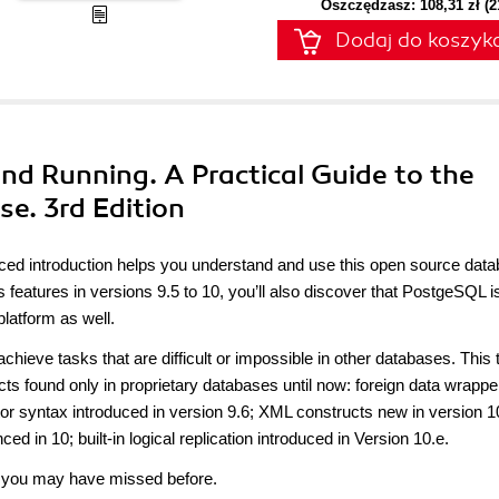
Oszczędzasz: 108,31 zł (
Dodaj do koszyk
nd Running. A Practical Guide to the
e. 3rd Edition
aced introduction helps you understand and use this open source dat
s features in versions 9.5 to 10, you’ll also discover that PostgeSQL 
latform as well.
ieve tasks that are difficult or impossible in other databases. This t
s found only in proprietary databases until now: foreign data wrappe
r syntax introduced in version 9.6; XML constructs new in version 1
ed in 10; built-in logical replication introduced in Version 10.e.
ms you may have missed before.