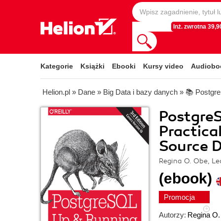
Inż. zwrotna 39,90
Kategorie
Książki
Ebooki
Kursy video
Audiobo
Helion.pl
»
Dane
»
Big Data i bazy danych
»
📚 Postgr
Postgre
Practica
Source D
Regina O. Obe, Le
(ebook)
Promocja
Autorzy:
Regina O.