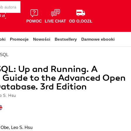
 zł
POMOC
LIVE CHAT
OD O,OOZŁ
oki
Promocje
Nowości
Bestsellery
Darmowe ebooki
eSQL
SQL: Up and Running. A
l Guide to the Advanced Open
atabase. 3rd Edition
o S. Hsu
 Obe
,
Leo S. Hsu