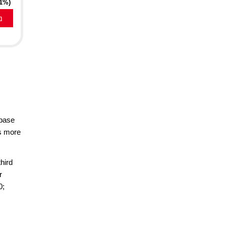
21%)
a
abase
is more
hird
r
0;