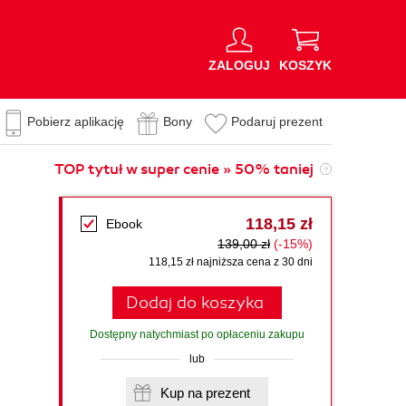
ZALOGUJ
KOSZYK
Pobierz aplikację
Bony
Podaruj prezent
TOP tytuł w super cenie » 50% taniej
118,15 zł
Ebook
139,00 zł
(-15%)
118,15 zł najniższa cena z 30 dni
Dodaj do koszyka
Dostępny natychmiast po opłaceniu zakupu
lub
Kup na prezent