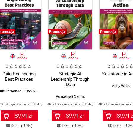
romocja
Promocja
Promocja
ebook
ebook
ebook
Data Engineering
Strategic AI
Salesforce in Ac
Best Practices
Leadership Through
Data
Andy White
Luiz Fernando F Dos Santos
,
Chandan Ramanna
Puspanjali Sarma
9,91 zł najniższa cena z 30 dni)
(89,91 zł najniższa cena z 30 dni)
(89,91 zł najniższa cena 
89.91 zł
89.91 zł
89.91 z
99.90zł
(-10%)
99.90zł
(-10%)
99.90zł
(-10%