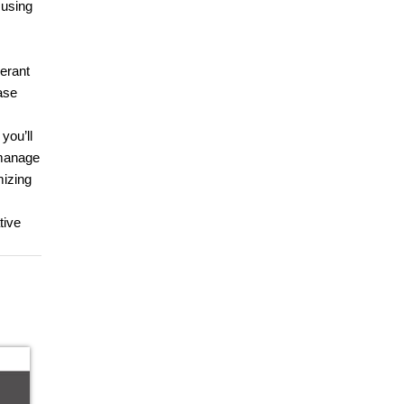
 using
lerant
ase
you’ll
 manage
mizing
tive