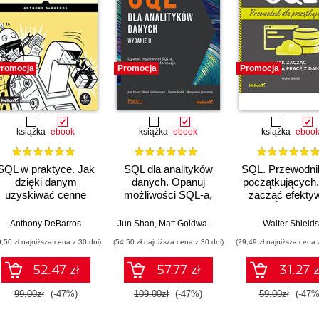
romocja
Promocja
Promocja
książka
ebook
książka
ebook
książka
eboo
SQL w praktyce. Jak
SQL dla analityków
SQL. Przewodnik
dzięki danym
danych. Opanuj
początkujących.
uzyskiwać cenne
możliwości SQL-a,
zacząć efekty
informacje. Wydanie
aby wydobywać
pracę z dany
II
informacje z danych.
hnston
Anthony DeBarros
Jun Shan
,
Matt Goldwasser
,
Upom Malik
Walter Shields
,
Benjamin 
Wydanie III
9,50 zł najniższa cena z 30 dni)
(54,50 zł najniższa cena z 30 dni)
(29,49 zł najniższa cena 
52.47 zł
57.77 zł
31.27 z
99.00zł
(-47%)
109.00zł
(-47%)
59.00zł
(-47%