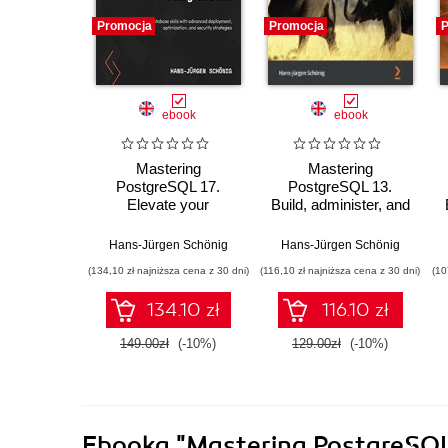
Promocja
Promocja
P
ebook
ebook
Mastering
Mastering
PostgreSQL 17.
PostgreSQL 13.
Elevate your
Build, administer, and
database skills with
maintain database
advanced
applications efficiently
Hans-Jürgen Schönig
Hans-Jürgen Schönig
deployment,
with PostgreSQL 13 -
(134,10 zł najniższa cena z 30 dni)
(116,10 zł najniższa cena z 30 dni)
(10
optimization, and
Fourth Edition
security strategies -
134.10 zł
116.10 zł
Sixth Edition
149.00zł
(-10%)
129.00zł
(-10%)
Ebooka
"Mastering PostgreSQL 