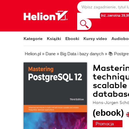
Inż. zwrotna 39,90
Kategorie
Książki
Ebooki
Kursy video
Audiobo
Helion.pl
»
Dane
»
Big Data i bazy danych
»
📚 Postgr
Masteri
techniqu
scalable
database
Hans-Jürgen Schö
(ebook)
Promocja