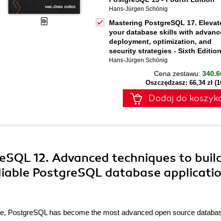
Hans-Jürgen Schönig
Mastering PostgreSQL 17. Elevat
your database skills with advan
deployment, optimization, and
security strategies - Sixth Editio
Hans-Jürgen Schönig
Cena zestawu:
340.6
Oszczędzasz: 66,34 zł (
Dodaj do koszyk
reSQL 12. Advanced techniques to buil
eliable PostgreSQL database applicati
rmance, PostgreSQL has become the most advanced open source databa