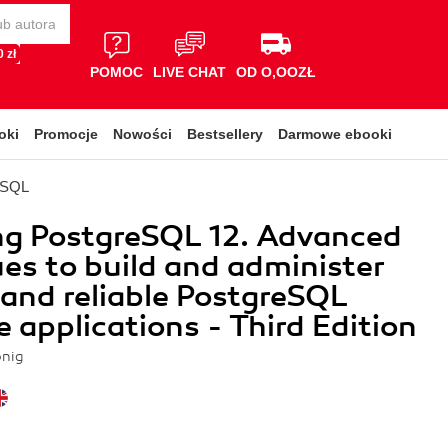
 zł
POMOC
LIVE CHAT
OD O,OOZŁ
oki
Promocje
Nowości
Bestsellery
Darmowe ebooki
eSQL
ng PostgreSQL 12. Advanced
es to build and administer
 and reliable PostgreSQL
 applications - Third Edition
nig