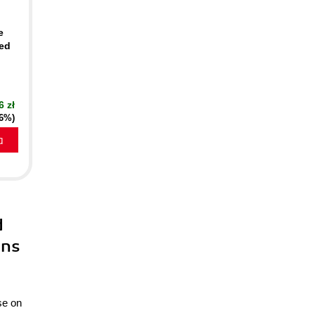
e
ced
n
6 zł
16%)
a
d
ons
se on