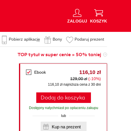
ZALOGUJ
KOSZYK
Pobierz aplikację
Bony
Podaruj prezent
TOP tytuł w super cenie » 50% taniej
116,10 zł
Ebook
129,00 zł
(-10%)
116,10 zł najniższa cena z 30 dni
Dodaj do koszyka
Dostępny natychmiast po opłaceniu zakupu
lub
Kup na prezent