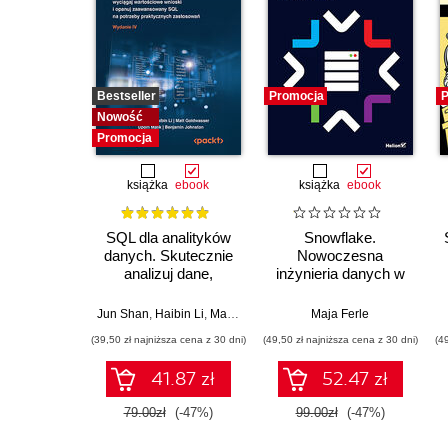
Bestseller
Promocja
P
Nowość
Promocja
książka
ebook
książka
ebook
SQL dla analityków
Snowflake.
danych. Skutecznie
Nowoczesna
analizuj dane,
inżynieria danych w
wyciągaj
praktyce
wartościowe wnioski i
Jun Shan
,
Haibin Li
,
Matt Goldwasser
,
Upom Malik
Maja Ferle
,
Benjamin Jo
opanuj
(39,50 zł najniższa cena z 30 dni)
(49,50 zł najniższa cena z 30 dni)
(4
zaawansowany SQL
na potrzeby
41.87 zł
52.47 zł
praktycznych
zastosowań.
79.00zł
(-47%)
99.00zł
(-47%)
Wydanie IV