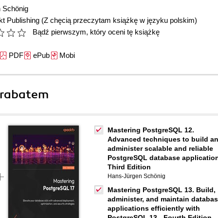
 Schönig
t Publishing
(Z chęcią przeczytam książkę w języku polskim)
Bądź pierwszym, który oceni tę książkę
PDF
ePub
Mobi
 rabatem
Mastering PostgreSQL 12.
Advanced techniques to build a
administer scalable and reliable
PostgreSQL database application
Third Edition
Hans-Jürgen Schönig
Mastering PostgreSQL 13. Build,
administer, and maintain databa
applications efficiently with
PostgreSQL 13 - Fourth Edition