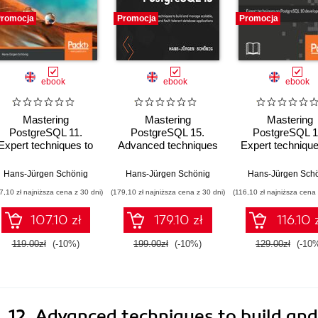
romocja
Promocja
Promocja
ebook
ebook
ebook
Mastering
Mastering
Mastering
PostgreSQL 11.
PostgreSQL 15.
PostgreSQL 1
Expert techniques to
Advanced techniques
Expert techniqu
build scalable,
to build and manage
PostgreSQL 
reliable, and fault-
scalable, reliable, and
development 
Hans-Jürgen Schönig
Hans-Jürgen Schönig
Hans-Jürgen Sch
tolerant database
fault-tolerant
administratio
7,10 zł najniższa cena z 30 dni)
(179,10 zł najniższa cena z 30 dni)
(116,10 zł najniższa cena 
applications - Second
database applications
Edition
- Fifth Edition
107.10 zł
179.10 zł
116.10 
119.00zł
(-10%)
199.00zł
(-10%)
129.00zł
(-10
12. Advanced techniques to build and