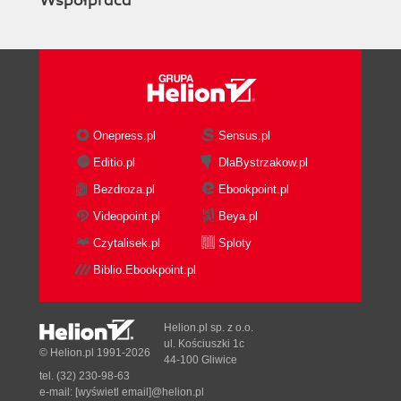
Współpraca
Onepress.pl
Sensus.pl
Editio.pl
DlaBystrzakow.pl
Bezdroza.pl
Ebookpoint.pl
Videopoint.pl
Beya.pl
Czytalisek.pl
Sploty
Biblio.Ebookpoint.pl
Helion.pl sp. z o.o.
ul. Kościuszki 1c
© Helion.pl 1991-2026
44-100 Gliwice
tel. (32) 230-98-63
e-mail:
[wyświetl email]@helion.pl