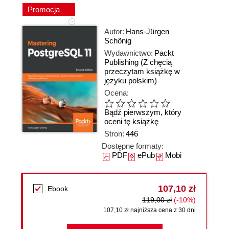
Promocja
Autor:
Hans-Jürgen
Schönig
Wydawnictwo:
Packt
Publishing
(Z chęcią
przeczytam książkę w
języku polskim)
Ocena:
Bądź pierwszym, który
oceni tę książkę
Stron:
446
Dostępne formaty:
PDF
ePub
Mobi
107,10 zł
Ebook
119,00 zł
(-10%)
107,10 zł najniższa cena z 30 dni