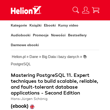
Kategorie
Książki
Ebooki
Kursy video
Audiobooki
Promocje
Nowości
Bestsellery
Darmowe ebooki
Helion.pl
»
Dane
»
Big Data i bazy danych
»
📚
PostgreSQL
Mastering PostgreSQL 11. Expert
techniques to build scalable, reliable,
and fault-tolerant database
applications - Second Edition
Hans-Jürgen Schönig
(ebook)