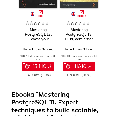
ebook
ebook
Mastering
Mastering
Ma
PostgreSQL 17.
PostgreSQL 13.
Postg
Elevate your
Build, administer,
Ad
database skills with
and maintain
techniq
advanced
database
and 
Hans-Jürgen Schönig
Hans-Jürgen Schönig
Hans-Jü
deployment,
applications
sca
(134,10 zł najniższa cena z 30
(116,10 zł najniższa cena z 30
(116,10 zł 
optimization, and
efficiently with
r
dni)
dni)
security strategies
PostgreSQL 13 -
Pos
134.10 zł
116.10 zł
- Sixth Edition
Fourth Edition
da
applica
149.00zł
(-10%)
129.00zł
(-10%)
129.0
E
Ebooka
"Mastering
PostgreSQL 11. Expert
techniques to build scalable,