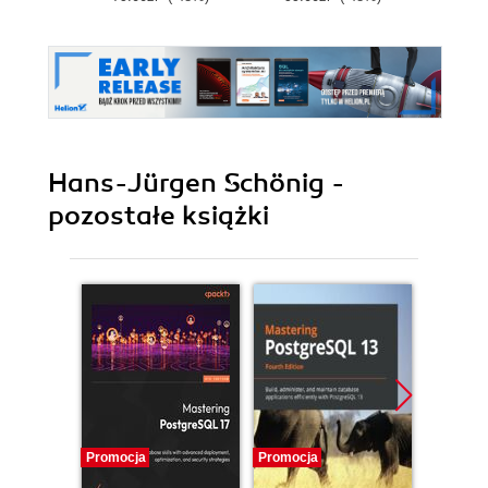
Wydanie IV
Hans-Jürgen Schönig -
pozostałe książki
Promocja
Promocja
Promocj