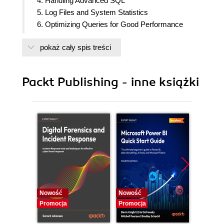
4. Handling Advanced SQL
5. Log Files and System Statistics
6. Optimizing Queries for Good Performance
7. Writing Stored Procedures
pokaż cały spis treści
8. Managing PostgreSQL Security
9. Handling Backup and Recovery
10. Making Sense of Backups and Replication
Packt Publishing - inne książki
11. Deciding on Useful Extensions
12. Troubleshooting PostgreSQL
13. Migrating to PostgreSQL
Nowość
Nowość
Nowość
Promocja
Promocja
Promocj