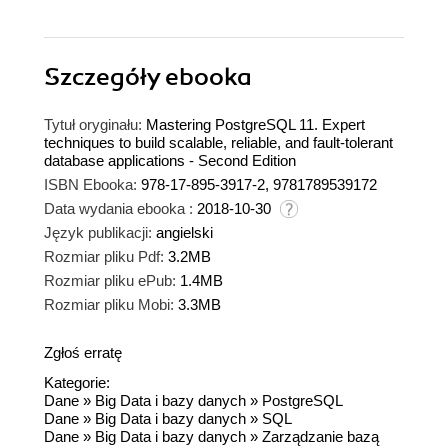
Szczegóły
ebooka
Tytuł oryginału:
Mastering PostgreSQL 11. Expert
techniques to build scalable, reliable, and fault-tolerant
database applications - Second Edition
ISBN Ebooka:
978-17-895-3917-2, 9781789539172
Data wydania ebooka :
2018-10-30
Język publikacji:
angielski
Rozmiar pliku Pdf:
3.2MB
Rozmiar pliku ePub:
1.4MB
Rozmiar pliku Mobi:
3.3MB
Zgłoś erratę
Kategorie:
Dane
»
Big Data i bazy danych
»
PostgreSQL
Dane
»
Big Data i bazy danych
»
SQL
Dane
»
Big Data i bazy danych
»
Zarządzanie bazą