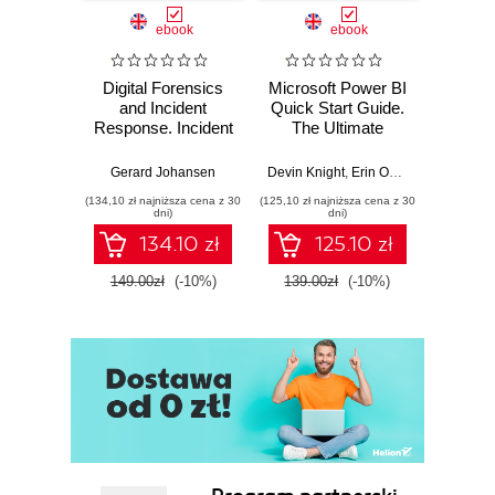
ebook
ebook
Digital Forensics
Microsoft Power BI
Pract
and Incident
Quick Start Guide.
Intel
Response. Incident
The Ultimate
Data-D
Response tools
Beginner's Guide
Hunti
and techniques for
to Power BI, Data
your c
Gerard Johansen
Devin Knight
,
Erin Ostrowsky
,
Mitchel
effective cyber
Storytelling, AI
effor
(134,10 zł najniższa cena z 30
(125,10 zł najniższa cena z 30
(116,10 zł 
threat response -
Tools, and
dete
dni)
dni)
Fourth Edition
Microsoft Fabric -
def
134.10 zł
125.10 zł
Fourth Edition
ATT&C
tool
149.00zł
(-10%)
139.00zł
(-10%)
129.0
E