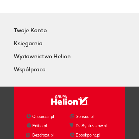
Twoje Konto
Księgarnia
Wydawnictwo Helion
Współpraca
Onepress.pl
Sensus.pl
Editio.pl
DlaBystrzakow.pl
Bezdroza.pl
Ebookpoint.pl