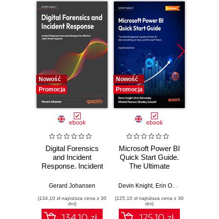
Nowość
Nowość
Nowość
Promocja
Promocja
Promocj
ebook
ebook
Digital Forensics
Microsoft Power BI
Pract
and Incident
Quick Start Guide.
Intel
Response. Incident
The Ultimate
Data-D
Response tools
Beginner's Guide
Hunti
and techniques for
to Power BI, Data
your c
Gerard Johansen
Devin Knight
,
Erin Ostrowsky
,
Mitchel
effective cyber
Storytelling, AI
effor
(134,10 zł najniższa cena z 30
(125,10 zł najniższa cena z 30
(116,10 zł 
threat response -
Tools, and
dete
dni)
dni)
Fourth Edition
Microsoft Fabric -
def
134.10 zł
125.10 zł
Fourth Edition
ATT&C