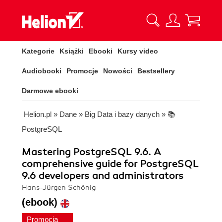
Kategorie
Książki
Ebooki
Kursy video
Audiobooki
Promocje
Nowości
Bestsellery
Darmowe ebooki
Helion.pl
»
Dane
»
Big Data i bazy danych
»
📚
PostgreSQL
Mastering PostgreSQL 9.6. A
comprehensive guide for PostgreSQL
9.6 developers and administrators
Hans-Jürgen Schönig
(ebook)
Promocja