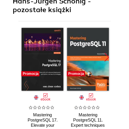
Hans-Jürgen Schönig -
pozostałe książki
Promocja
Promocja
Promocj
ebook
ebook
Mastering
Mastering
Ma
PostgreSQL 17.
PostgreSQL 11.
Postg
Elevate your
Expert techniques
Expert