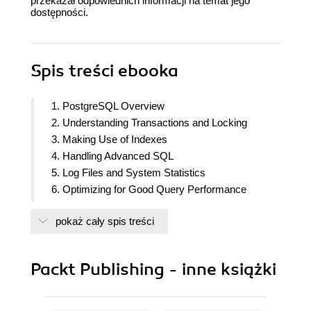
przekazał odpowiednich informacji na temat jego
dostępności.
Spis treści
ebooka
1. PostgreSQL Overview
2. Understanding Transactions and Locking
3. Making Use of Indexes
4. Handling Advanced SQL
5. Log Files and System Statistics
6. Optimizing for Good Query Performance
7. Writing Stored Procedures
pokaż cały spis treści
8. Managing PostgreSQL security
9. Handling Backup and Recovery
10. Making Sense of Backups and Replication
Packt Publishing - inne książki
11. Deciding on Useful Extensions
12. Troubleshooting PostgreSQL
13. Migrating to PostgreSQL