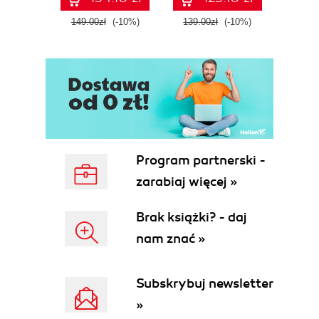
tool
149.00zł
(-10%)
139.00zł
(-10%)
129.0
E
Program partnerski -
zarabiaj więcej »
Brak książki? - daj
nam znać »
Subskrybuj newsletter
»