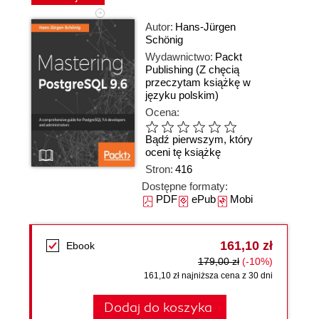
Autor:
Hans-Jürgen
Schönig
Wydawnictwo:
Packt
Publishing
(Z chęcią
przeczytam książkę w
języku polskim)
Ocena:
Bądź pierwszym, który
oceni tę książkę
Stron:
416
Dostępne formaty:
PDF
ePub
Mobi
161,10 zł
Ebook
179,00 zł
(-10%)
161,10 zł najniższa cena z 30 dni
Dodaj do koszyka