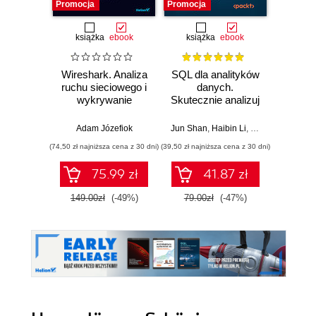
Promocja
Promocja
książka
ebook
książka
ebook
Wireshark. Analiza
SQL dla analityków
Power 
ruchu sieciowego i
danych.
video
wykrywanie
Skutecznie analizuj
d
włamań
dane, wyciągaj
profe
wartościowe
Adam Józefiok
Jun Shan
,
Haibin Li
,
Matt Goldwasser
Ad
wnioski i opanuj
(74,50 zł najniższa cena z 30 dni)
(39,50 zł najniższa cena z 30 dni)
zaawansowany
SQL na potrzeby
75.99 zł
41.87 zł
2
praktycznych
zastosowań.
149.00zł
(-49%)
79.00zł
(-47%)
Wydanie IV