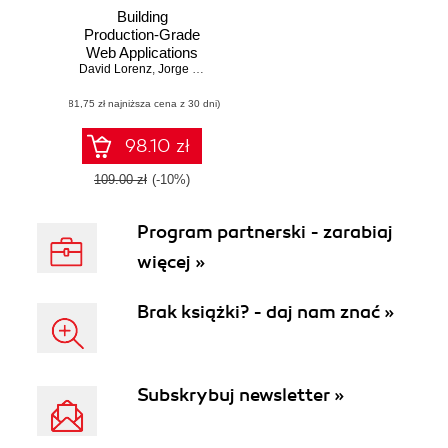
Building
Production-Grade
Web Applications
David Lorenz
with Supabase. A
,
Jorge Varandas
comprehensive
(81,75 zł najniższa cena z 30 dni)
guide to database
design, security,
real-time data,
98.10 zł
storage, multi-
tenancy, and more
109.00 zł
(-10%)
Program partnerski - zarabiaj
więcej »
Brak książki? - daj nam znać »
Subskrybuj newsletter »