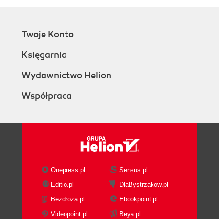
Twoje Konto
Księgarnia
Wydawnictwo Helion
Współpraca
Onepress.pl
Sensus.pl
Editio.pl
DlaBystrzakow.pl
Bezdroza.pl
Ebookpoint.pl
Videopoint.pl
Beya.pl