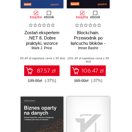
książka
ebook
książka
ebook
Zostań ekspertem
Blockchain.
.NET 8. Dobre
Przewodnik po
praktyki, wzorce
łańcuchu bloków -
projektowe,
Mark J. Price
od kryptografii po
Imran Bashir
debugowanie i
DeFi i NFT.
(83,40 zł najniższa cena z 30 dni)
testowanie aplikacji
(101,40 zł najniższa cena z 30
Wydanie IV
dni)
87.57 zł
106.47 zł
139.00zł
(-37%)
169.00zł
(-37%)