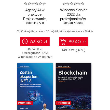
Agenty AI w
Windows Server
praktyce.
2022 dla
Projektowanie,
profesjonalistów.
wdrażanie i
Valentina Alto
Profesjonalna
Jordan Krause
skalowanie
administracja
(62,30 zł najniższa cena z 30 dni)
autonomicznych
(89,40 zł najniższa cena z 30 dni)
środowiskiem
systemów
Windows Server.
Wydanie IV
62.30 zł
89.40 zł
Do 24.08.26
149.00zł
(-40%)
Oszczędzasz 30%!
W realizacji od 25.08.26 r.
Promocja
Promocja