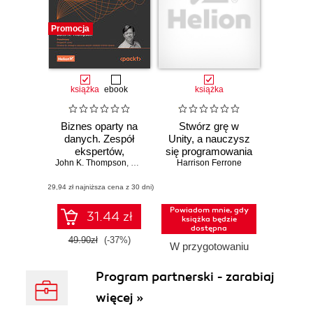
Promocja
książka
ebook
książka
Biznes oparty na
Stwórz grę w
danych. Zespół
Unity, a nauczysz
ekspertów,
się programowania
John K. Thompson
sztuczna
,
Douglas B. Laney
Harrison Ferrone
w C#! Pisanie
inteligencja i
kodu, które
(29,94 zł najniższa cena z 30 dni)
analityka jako
sprawia radość.
klucz do sukcesu
Wydanie VIII
Powiadom mnie, gdy
31.44 zł
książka będzie
dostępna
49.90zł
(-37%)
W przygotowaniu
Program partnerski - zarabiaj
więcej »