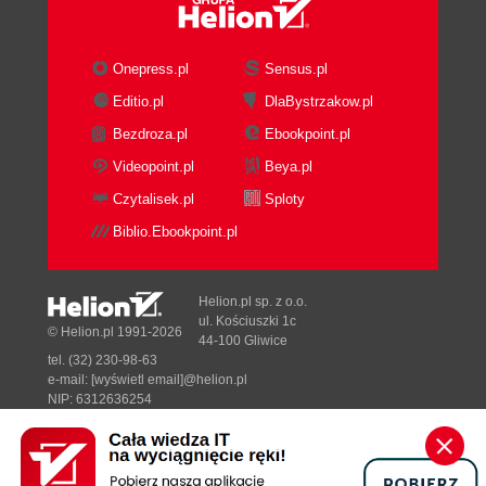
Onepress.pl
Sensus.pl
Editio.pl
DlaBystrzakow.pl
Bezdroza.pl
Ebookpoint.pl
Videopoint.pl
Beya.pl
Czytalisek.pl
Sploty
Biblio.Ebookpoint.pl
Helion.pl sp. z o.o.
ul. Kościuszki 1c
© Helion.pl 1991-2026
44-100 Gliwice
tel. (32) 230-98-63
e-mail:
[wyświetl email]@helion.pl
NIP: 6312636254
Regon: 241989027
Designed with ♥ by
Tonik.pl