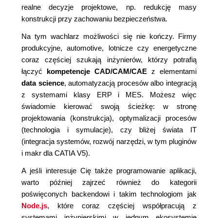
realne decyzje projektowe, np. redukcję masy
konstrukcji przy zachowaniu bezpieczeństwa.
Na tym wachlarz możliwości się nie kończy. Firmy
produkcyjne, automotive, lotnicze czy energetyczne
coraz częściej szukają inżynierów, którzy potrafią
łączyć
kompetencje CAD/CAM/CAE
z elementami
data science
, automatyzacją procesów albo integracją
z systemami klasy ERP i MES. Możesz więc
świadomie kierować swoją ścieżkę: w stronę
projektowania (konstrukcja), optymalizacji procesów
(technologia i symulacje), czy bliżej świata IT
(integracja systemów, rozwój narzędzi, w tym pluginów
i makr dla CATIA V5).
A jeśli interesuje Cię także programowanie aplikacji,
warto później zajrzeć również do kategorii
poświęconych backendowi i takim technologiom jak
Node.js
, które coraz częściej współpracują z
systemami inżynierskimi w jednym ekosystemie