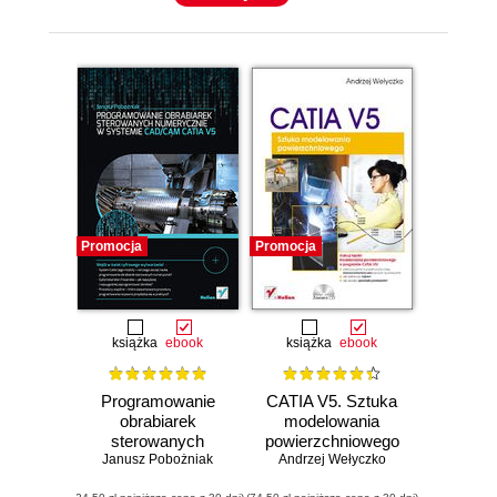
Promocja
Promocja
książka
ebook
książka
ebook
Programowanie
CATIA V5. Sztuka
obrabiarek
modelowania
sterowanych
powierzchniowego
numerycznie w
Janusz Pobożniak
Andrzej Wełyczko
systemie