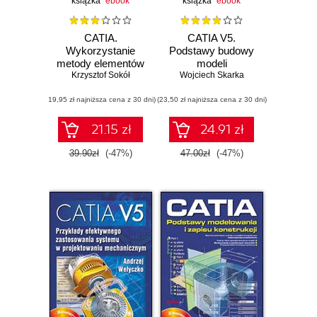
książka
ebook
książka
ebook
CATIA.
CATIA V5.
Wykorzystanie
Podstawy budowy
metody elementów
modeli
skończonych w
Krzysztof Sokół
autogenerujących
Wojciech Skarka
obliczeniach
(19,95 zł najniższa cena z 30 dni)
inżynierskich
(23,50 zł najniższa cena z 30 dni)
21.15 zł
24.91 zł
39.90zł
(-47%)
47.00zł
(-47%)