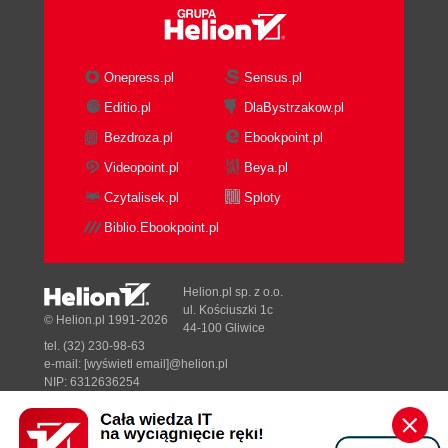
Onepress.pl
Sensus.pl
Editio.pl
DlaBystrzakow.pl
Bezdroza.pl
Ebookpoint.pl
Videopoint.pl
Beya.pl
Czytalisek.pl
Sploty
Biblio.Ebookpoint.pl
Helion.pl sp. z o.o.
ul. Kościuszki 1c
© Helion.pl 1991-2026
44-100 Gliwice
tel. (32) 230-98-63
e-mail:
[wyświetl email]@helion.pl
NIP: 6312636254
Regon: 241989027
Designed with ♥ by
Tonik.pl