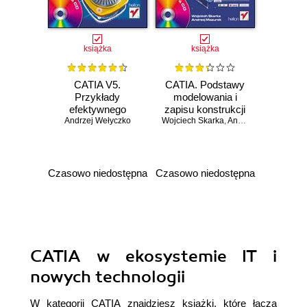
książka
książka
CATIA V5.
CATIA. Podstawy
Przykłady
modelowania i
efektywnego
zapisu konstrukcji
Andrzej Wełyczko
zastosowania
Wojciech Skarka
,
Andrzej Mazurek
systemu w
projektowaniu
mechanicznym
Czasowo niedostępna
Czasowo niedostępna
CATIA w ekosystemie IT i
nowych technologii
W kategorii CATIA znajdziesz książki, które łączą