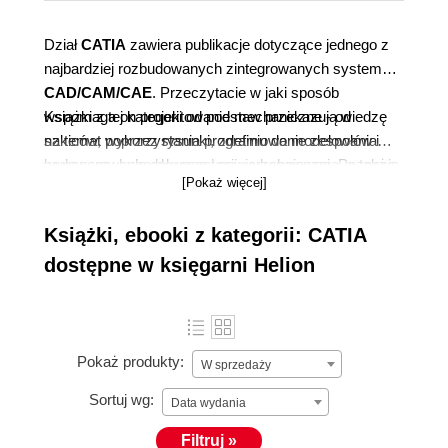
Dział
CATIA
zawiera publikacje dotyczące jednego z
najbardziej rozbudowanych zintegrowanych systemów
CAD/CAM/CAE
. Przeczytacie w jaki sposób
wspomaga on projektowanie mechaniczne - od
Książki z tej kategorii od podstaw przekazują wiedzę
szkiców, poprzez rysunki, zdefiniowanie zespołów i
na temat wykorzystania programu do modelowania
wygenerowanie dokumentacji wykonawczej. Poznacie
bryłowego, hybrydowego i powierzchniowego, a także
[Pokaż więcej]
także narzędzia PDM/PLM (SmarTeam, Enovia)
odkrywają tajniki analizy układów kinematycznych,
umożliwiające zarządzenie produktem, czyli
sposoby analizy trajektorii ruchu, zajmowanej
Książki, ebooki z kategorii: CATIA
tworzeniem, rozwojem, dokumentacją, cyklem życia
przestrzeni.
produktu.
dostępne w księgarni Helion
Pokaż produkty:
W sprzedaży
Sortuj wg:
Data wydania
Filtruj »