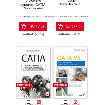
bryłowe w
moduły
systemie CATIA.
Michel Michaud
Marek Wyleżoł
Przykłady i
ćwiczenia
(47,40 zł najniższa cena z 30 dni)
(59,50 zł najniższa cena z 30 dni)
49.77 zł
63.07 zł
79.00zł
(-37%)
119.00zł
(-47%)
Promocja
Promocja