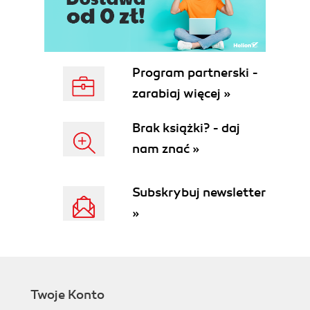
Implementacja modelu autogenerującego w
procesie projektowym (257)
Ćwiczenie projektowe - rowek na pierścień
osadczy sprężynujący (262)
Program partnerski -
Rozdział 7. Model autogenerujący elementu i
zarabiaj więcej »
podzespołu (267)
Pierścień osadczy sprężynujący (267)
Brak książki? - daj
Budowa modelu autogenerującego (270)
nam znać »
Testowanie modelu autogenerującego
pierścienia osadczego sprężynującego (282)
Ćwiczenie projektowe - modernizacja
Subskrybuj newsletter
szablonu pierścienia osadczego
»
sprężynującego (288)
Głowica podnośnika (289)
Budowa modelu autogenerującego (293)
Testowanie modelu autogenerującego głowicy
podnośnika (305)
Twoje Konto
Ćwiczenie projektowe - kolejna wersja