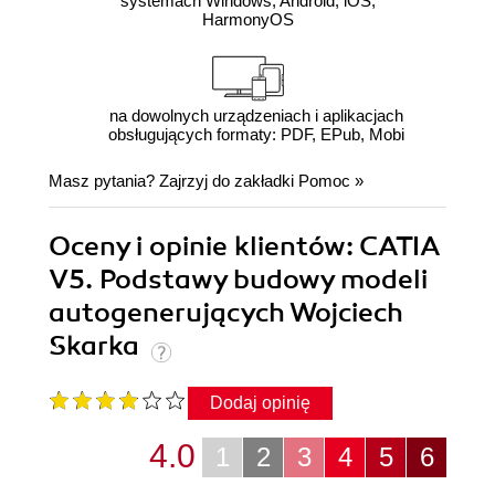
systemach Windows, Android, iOS,
HarmonyOS
na dowolnych urządzeniach i aplikacjach
obsługujących formaty: PDF, EPub, Mobi
Masz pytania? Zajrzyj do zakładki
Pomoc
»
Oceny i opinie klientów: CATIA
V5. Podstawy budowy modeli
autogenerujących Wojciech
Skarka
Dodaj opinię
4.0
1
2
3
4
5
6