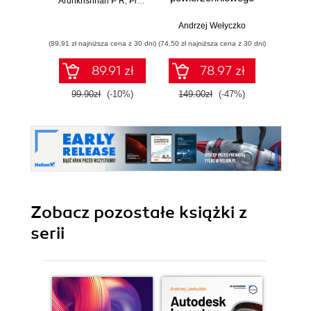
Arunkrishnan P R
,
Pijush Ghosh
Mich
Andrzej Wełyczko
(89,91 zł najniższa cena z 30 dni)
(74,50 zł najniższa cena z 30 dni)
(59,50 zł naj
89.91 zł
78.97 zł
99.90zł
(-10%)
149.00zł
(-47%)
119.0
Zobacz pozostałe książki z
serii