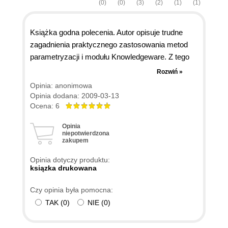
(0)
(0)
(3)
(2)
(1)
(1)
Książka godna polecenia. Autor opisuje trudne
zagadnienia praktycznego zastosowania metod
parametryzacji i modułu Knowledgeware. Z tego
zakresu na rynku jest to jedyna pozycja. Podobne
Rozwiń »
zagadnienia są opisywane tylko częściowo w
Opinia: anonimowa
książce Pana Wełyczki (także bardzo dobrej).
Opinia dodana: 2009-03-13
Zgodnie z tytułem są to podstawy zastosowania
Ocena: 6
KBE. Ciekawe przykłady (szczególnie te na końcu
Opinia
książki) trzeba czasami dostosować do kolejnej
niepotwierdzona
zakupem
wersji systemu. Czekam na zaawansowane
przykłady. Gratulacje.
Opinia dotyczy produktu:
ksiązka drukowana
Czy opinia była pomocna:
TAK
(
0
)
NIE
(
0
)