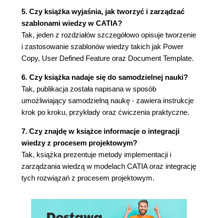
(169)
5. Czy książka wyjaśnia, jak tworzyć i zarządzać
Tworzenie szablonu Document Template
szablonami wiedzy w CATIA?
(173)
Tak, jeden z rozdziałów szczegółowo opisuje tworzenie
Zastosowanie szablonu Document Template
i zastosowanie szablonów wiedzy takich jak Power
(178)
Copy, User Defined Feature oraz Document Template.
Katalogi (182)
Podstawy (184)
6. Czy książka nadaje się do samodzielnej nauki?
Tworzenie i zastosowanie katalogów rodzin
Tak, publikacja została napisana w sposób
elementów (184)
umożliwiający samodzielną naukę - zawiera instrukcje
Tworzenie i zastosowanie katalogów
krok po kroku, przykłady oraz ćwiczenia praktyczne.
szablonów wiedzy (190)
7. Czy znajdę w książce informacje o integracji
Komentarze (196)
wiedzy z procesem projektowym?
Podstawy (196)
Tak, książka prezentuje metody implementacji i
Rozdział 6. Modele autogenerujące części (201)
zarządzania wiedzą w modelach CATIA oraz integrację
Podcięcie obróbkowe (201)
tych rozwiązań z procesem projektowym.
Identyfikacja procesu projektowego i struktury
konstrukcji - podcięcie obróbkowe (202)
Budowa modelu autogenerującego (208)