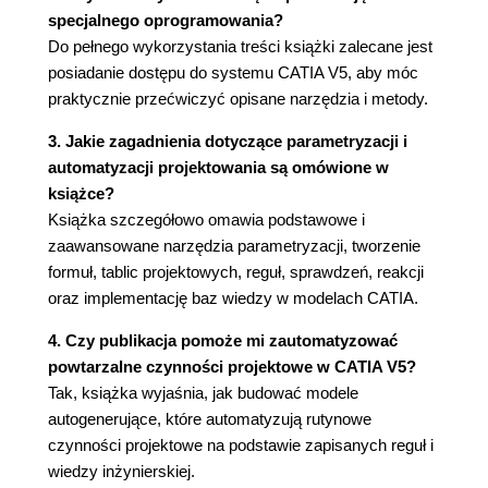
Bazy reguły (121)
specjalnego oprogramowania?
Podstawy (121)
Do pełnego wykorzystania treści książki zalecane jest
Tworzenie baz reguł (123)
posiadanie dostępu do systemu CATIA V5, aby móc
Więcej na temat baz reguł (132)
praktycznie przećwiczyć opisane narzędzia i metody.
Reakcje (136)
Podstawy (136)
3. Jakie zagadnienia dotyczące parametryzacji i
Tworzenie reakcji (138)
automatyzacji projektowania są omówione w
Więcej na temat reakcji (143)
książce?
Rozdział 5. Narzędzia zarządzania wiedzą i jej
Książka szczegółowo omawia podstawowe i
zaawansowane narzędzia parametryzacji, tworzenie
implementacji (147)
formuł, tablic projektowych, reguł, sprawdzeń, reakcji
Szablony wiedzy - Power Copy, User Defined
oraz implementację baz wiedzy w modelach CATIA.
Feature, Document Template (147)
4. Czy publikacja pomoże mi zautomatyzować
Podstawy (148)
powtarzalne czynności projektowe w CATIA V5?
Tworzenie szablonu Power Copy (149)
Tak, książka wyjaśnia, jak budować modele
Zastosowanie szablonu Power Copy (157)
autogenerujące, które automatyzują rutynowe
Tworzenie szablonu User Defined Feature
czynności projektowe na podstawie zapisanych reguł i
(161)
wiedzy inżynierskiej.
Zastosowanie szablonu User Defined Feature