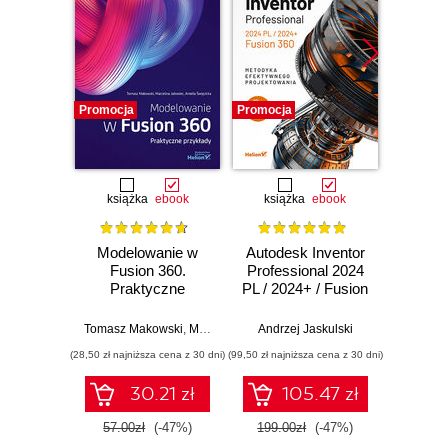
Promocja
Promocja
Promocj
książka
ebook
książka
ebook
ksią
Modelowanie w
Autodesk Inventor
Kom
Fusion 360.
Professional 2024
Sol
Praktyczne
PL / 2024+ / Fusion
przykłady
360. Metodyka
Rafa
efektywnego
Tomasz Makowski
,
Marcelina Jałowiec
Andrzej Jaskulski
,
Amelia Święcicka
projektowania
(28,50 zł najniższa cena z 30 dni)
(99,50 zł najniższa cena z 30 dni)
(74,50 zł naj
30.21 zł
105.47 zł
57.00zł
(-47%)
199.00zł
(-47%)
149.0