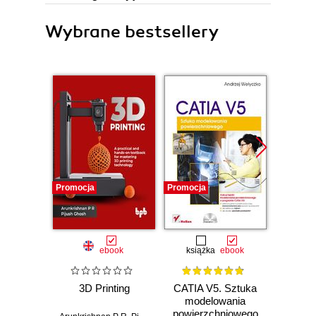
Wybrane bestsellery
Promocja
Promocja
Promocj
ebook
książka
ebook
ksią
3D Printing
CATIA V5. Sztuka
CATIA.
modelowania
m
powierzchniowego