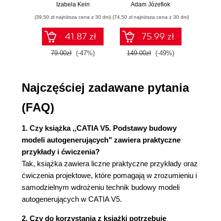
przykłady i
p
Izabela Kein
Adam Józefiok
Wito
Podstawy (82)
ćwiczenia
(39,50 zł najniższa cena z 30 dni)
(74,50 zł najniższa cena z 30 dni)
(29,95 zł naj
Tworzenie tablic projektowych (84)
Więcej na temat tablic projektowych (89)
41.87 zł
75.99 zł
Rozdział 4. Zaawansowane narzędzia
79.00zł
(-47%)
149.00zł
(-49%)
59.9
parametryzacji i integracji wiedzy (93)
Parametry zewnętrzne (94)
Najczęściej zadawane pytania
Podstawy (94)
Tworzenie parametrów zewnętrznych (96)
(FAQ)
Więcej na temat parametrów zewnętrznych
(99)
1. Czy książka ,,CATIA V5. Podstawy budowy
Reguły (109)
modeli autogenerujących" zawiera praktyczne
Podstawy (109)
przykłady i ćwiczenia?
Tworzenie reguł (111)
Tak, książka zawiera liczne praktyczne przykłady oraz
Sprawdzenia (115)
ćwiczenia projektowe, które pomagają w zrozumieniu i
Podstawy (115)
samodzielnym wdrożeniu technik budowy modeli
Tworzenie sprawdzeń (116)
autogenerujących w CATIA V5.
Więcej na temat sprawdzeń (118)
2. Czy do korzystania z książki potrzebuję