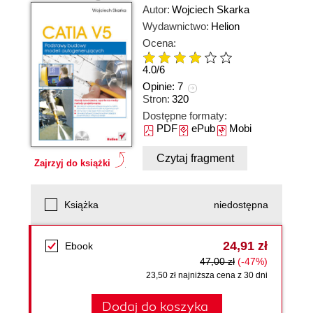
Autor:
Wojciech Skarka
Wydawnictwo:
Helion
Ocena:
4.0
/
6
Opinie:
7
Stron:
320
Dostępne formaty:
PDF
ePub
Mobi
Czytaj fragment
Zajrzyj do książki
Książka
niedostępna
24,91 zł
Ebook
47,00 zł
(-47%)
23,50 zł najniższa cena z 30 dni
Dodaj do koszyka