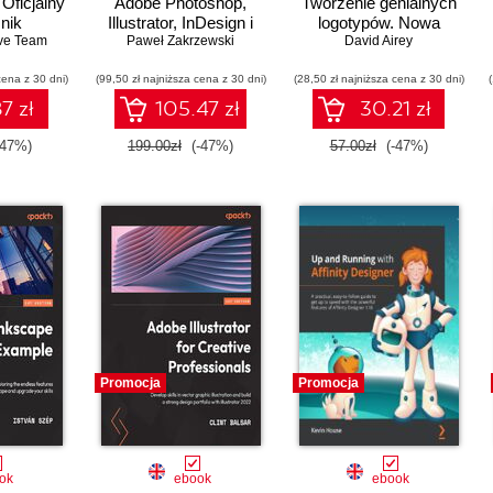
Oficjalny
Adobe Photoshop,
Tworzenie genialnych
nik
Illustrator, InDesign i
logotypów. Nowa
ve Team
Acrobat w praktyce.
Paweł Zakrzewski
David Airey
odsłona
Wydanie II
cena z 30 dni)
(99,50 zł najniższa cena z 30 dni)
(28,50 zł najniższa cena z 30 dni)
7 zł
105.47 zł
30.21 zł
-47%)
199.00zł
(-47%)
57.00zł
(-47%)
Promocja
Promocja
ok
ebook
ebook