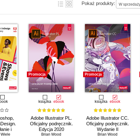
Pokaż produkty:
W sprzedaż
Promocja
Promocja
book
książka
ebook
książka
ebook
oshop,
Adobe Illustrator PL.
Adobe Illustrator CC.
InDesign.
Oficjalny podręcznik.
Oficjalny podręcznik.
anie i
Edycja 2020
Wydanie II
pracy.
 Wiele
Brian Wood
Brian Wood