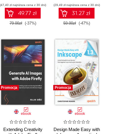
(47,40 zł najniższa cena z 30 dni)
(29,49 zł najniższa cena z 30 dni)
49.77 zł
31.27 zł
79.00zł
(-37%)
59.00zł
(-47%)
Promocja
Promocja
ebook
ebook
Extending Creativity
Design Made Easy with