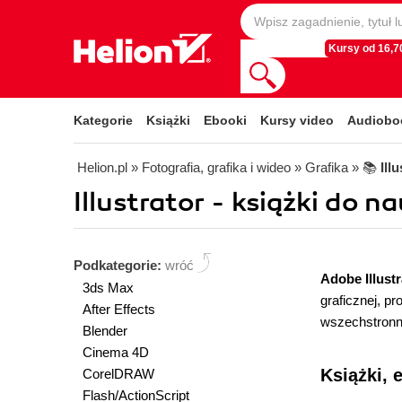
Kursy od 16,70
Kategorie
Książki
Ebooki
Kursy video
Audiobo
Helion.pl
» Fotografia, grafika i wideo
» Grafika
» 📚
Ill
Illustrator - książki do na
Podkategorie:
wróć
Adobe Illustr
3ds Max
graficznej, pr
After Effects
wszechstronno
Blender
Cinema 4D
Książki, 
CorelDRAW
Flash/ActionScript