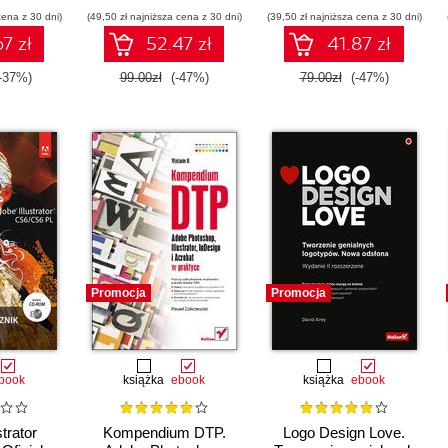
dręcznik
cena z 30 dni)
(49,50 zł najniższa cena z 30 dni)
(39,50 zł najniższa cena z 30 dni)
7 zł
52.47 zł
41.87 zł
-37%)
99.00zł
(-47%)
79.00zł
(-47%)
Promocja
Promocja
book
książka
ebook
książka
ebook
trator
Kompendium DTP.
Logo Design Love.