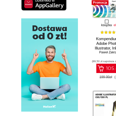
Promocja
książka
e
Kompendiu
Adobe Phot
Illustrator, I
Acrobat w p
Paweł Zakr
Wydanie
(99,50 zł najniższa 
105.
199.00zł
(