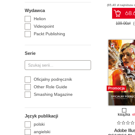
Oficjalny po
(65,40 zł najniższa 
Wydawca
68.6
Helion
109.00zł
(
Videopoint
Packt Publishing
Serie
Oficjalny podręcznik
Other Role Guide
Promocja
Smashing Magazine
książka
e
Język publikacji
polski
Adobe Illus
angielski