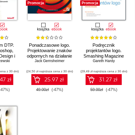
Promocja
Promocja
book
książka
ebook
książka
ebook
m DTP.
Ponadczasowe logo.
Podręcznik
oshop,
Projektowanie znaków
projektantów logo.
nDesign i
odpornych na działanie
Smashing Magazine
raktyce.
zewski
Jack Gernsheimer
czasu
Gareth Hardy
 III
cena z 30 dni)
(24,50 zł najniższa cena z 30 dni)
(29,49 zł najniższa cena z 30 dni)
47 zł
25.97 zł
31.27 zł
-47%)
49.00zł
(-47%)
59.00zł
(-47%)