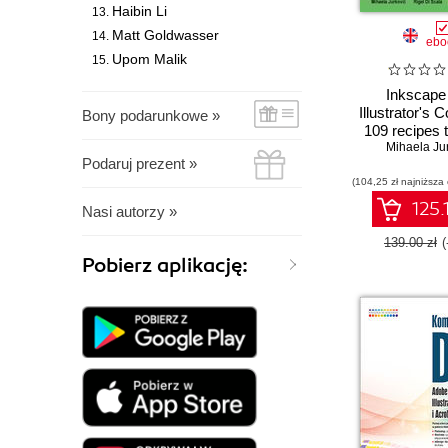
Haibin Li
Matt Goldwasser
ebo
Upom Malik
Inkscape
Illustrator's 
Bony podarunkowe »
109 recipes 
scalable 
Mihaela Ju
Podaruj prezent »
graphics with
(104,25 zł najniższa
125.
Nasi autorzy »
139.00 zł
Pobierz aplikację: