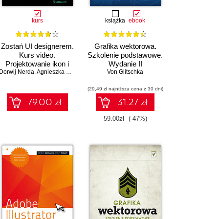
kurs
książka
ebook
Zostań UI designerem.
Grafika wektorowa.
Kurs video.
Szkolenie podstawowe.
Projektowanie ikon i
Wydanie II
Dorwij Nerda
ilustracji
,
Agnieszka Gorgoń
Von Glitschka
(29,49 zł najniższa cena z 30 dni)
79.00 zł
31.27 zł
59.00zł
(-47%)