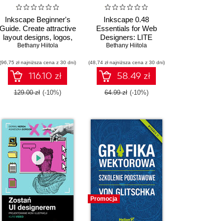
Inkscape Beginner's
Inkscape 0.48
Guide. Create attractive
Essentials for Web
layout designs, logos,
Designers: LITE
brochures, icons, and
Bethany Hiitola
Bethany Hiitola
more using the
(96,75 zł najniższa cena z 30 dni)
Inkscape vector
(48,74 zł najniższa cena z 30 dni)
graphics editor
116.10 zł
58.49 zł
129.00 zł
(-10%)
64.99 zł
(-10%)
Promocja