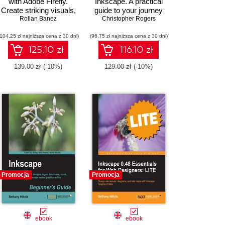
with Adobe Firefly.
Inkscape. A practical
Create striking visuals,
guide to your journey
add text effects, and
Rollan Banez
from beginner to pro-
Christopher Rogers
edit design elements
level vector illustration
(104,25 zł najniższa cena z 30 dni)
faster with text prompts
(96,75 zł najniższa cena z 30 dni)
125.10 zł
116.10 zł
139.00 zł
(-10%)
129.00 zł
(-10%)
Promocja
Promocja
ebook
ebook