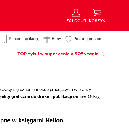
ZALOGUJ
KOSZYK
Pobierz aplikację
Bony
Podaruj prezent
TOP tytuł w super cenie » 50% taniej
cieszący się uznaniem osób pracujących w branży
kty graficzne do druku i publikacji online
. Odkryj
tępne w księgarni Helion