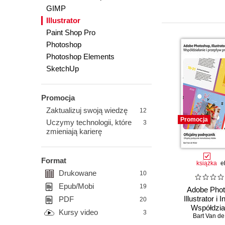
GIMP
Illustrator
Paint Shop Pro
Photoshop
Photoshop Elements
SketchUp
Promocja
Zaktualizuj swoją wiedzę
12
Promocja
Uczymy technologii, które
3
zmieniają karierę
Format
książka
e
Drukowane
10
Epub/Mobi
19
Adobe Phot
Illustrator i 
PDF
20
Współdział
Kursy video
3
przepływ 
Bart Van de