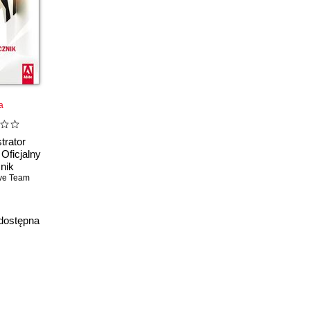
a
trator
Oficjalny
nik
ve Team
dostępna