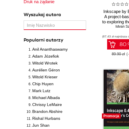
Druk na żądanie
Inkscape by 
Wyszukaj autora
A project-ba
to exploring t
features of 
Istvan S
and upgradi
(67,43 zł najniższa 
skill
Popularni autorzy
80.9
Anil Ananthaswamy
89.90 zł
(
Adam Józefiok
Witold Wrotek
Aurélien Géron
Witold Krieser
Chip Huyen
Mark Lutz
Michael Albada
Chrissy LeMaire
Brandon Abshire
Promocja
Rishal Hurbans
Jun Shan