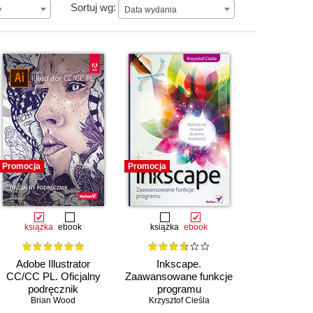
Data wydania
Sortuj wg:
y
Data wydania
Promocja
Promocja
książka
ebook
książka
ebook
Adobe Illustrator
Inkscape.
CC/CC PL. Oficjalny
Zaawansowane funkcje
podręcznik
programu
Brian Wood
Krzysztof Cieśla