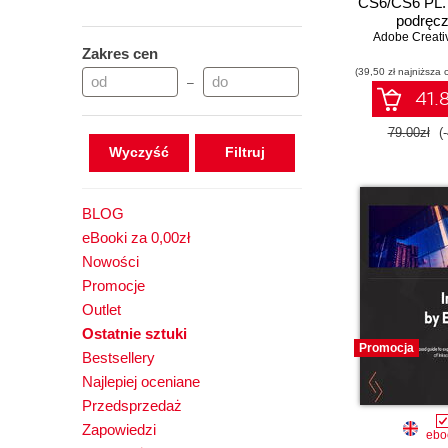
CS6/CS6 PL. 
podręcz
Adobe Creati
Zakres cen
(39,50 zł najniższa 
–
41.8
79.00zł
(
Wyczyść
BLOG
eBooki za 0,00zł
Nowości
Promocje
Outlet
Ostatnie sztuki
Promocja
Bestsellery
Najlepiej oceniane
Przedsprzedaż
Zapowiedzi
ebo