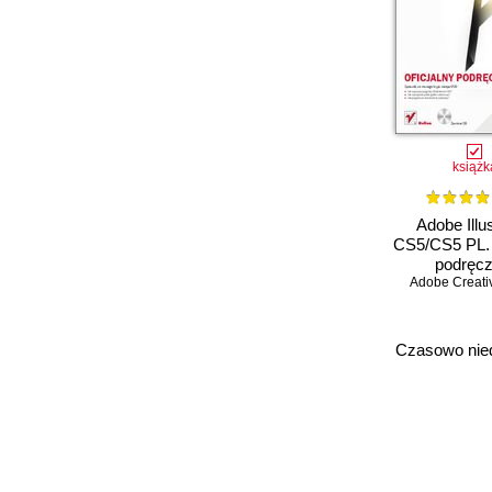
książk
Adobe Illus
CS5/CS5 PL. 
podręcz
Adobe Creati
Czasowo nie