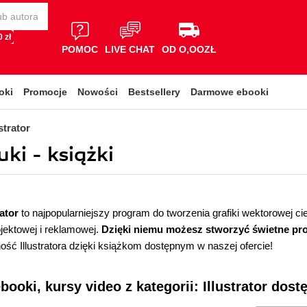
 zł
POMOC
LIVE CHAT
OD O,OOZŁ
oki
Promocje
Nowości
Bestsellery
Darmowe ebooki
ustrator
uki - książki
ator
to najpopularniejszy program do tworzenia grafiki wektorowej 
ojektowej i reklamowej.
Dzięki niemu możesz stworzyć świetne proje
ść Illustratora dzięki książkom dostępnym w naszej ofercie!
ebooki, kursy video z kategorii: Illustrator dos