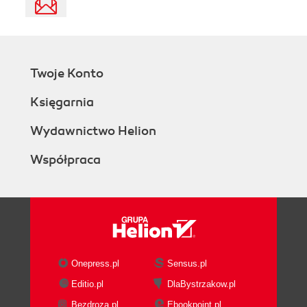
Twoje Konto
Księgarnia
Wydawnictwo Helion
Współpraca
Onepress.pl
Sensus.pl
Editio.pl
DlaBystrzakow.pl
Bezdroza.pl
Ebookpoint.pl