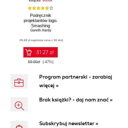
książka
ebook
Podręcznik
projektantów logo.
Smashing
Gareth Hardy
Magazine
(29,49 zł najniższa cena z 30 dni)
31.27 zł
59.00zł
(-47%)
Program partnerski - zarabiaj
więcej »
Brak książki? - daj nam znać »
Subskrybuj newsletter »