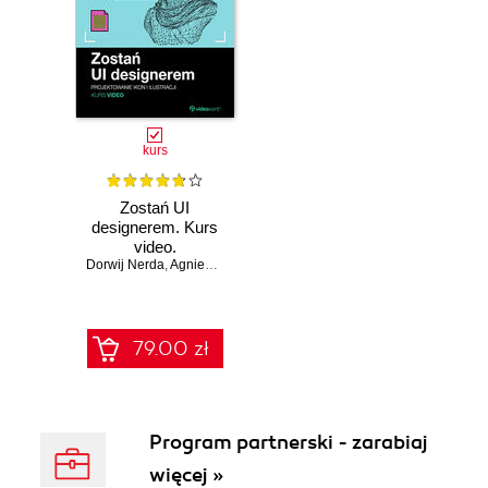
kurs
Zostań UI
designerem. Kurs
video.
Dorwij Nerda
Projektowanie ikon
,
Agnieszka Gorgoń
i ilustracji
79.00 zł
Program partnerski - zarabiaj
więcej »