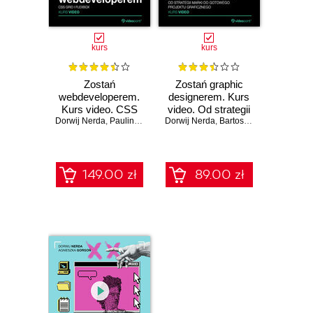
kurs
kurs
Zostań
Zostań graphic
webdeveloperem.
designerem. Kurs
Kurs video. CSS
video. Od strategii
Dorwij Nerda
Grid i Flexbox
,
Paulina Olszewska
Dorwij Nerda
marki do gotowego
,
Bartosz Piątek
projektu
graficznego
149.00 zł
89.00 zł