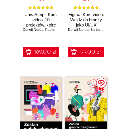
JavaScript. Kurs
Figma. Kurs video.
video. 10
Wejdź do branży
projektów, które
jako UI/UX
Dorwij Nerda
rozwiną Twoje
,
Paulina Olszewska
Dorwij Nerda
designer
,
Bartosz Piątek
umiejętności
169.00 zł
99.00 zł