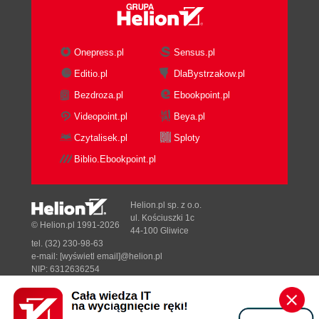
Onepress.pl
Sensus.pl
Editio.pl
DlaBystrzakow.pl
Bezdroza.pl
Ebookpoint.pl
Videopoint.pl
Beya.pl
Czytalisek.pl
Sploty
Biblio.Ebookpoint.pl
Helion.pl sp. z o.o.
ul. Kościuszki 1c
© Helion.pl 1991-2026
44-100 Gliwice
tel. (32) 230-98-63
e-mail:
[wyświetl email]@helion.pl
NIP: 6312636254
Regon: 241989027
Designed with ♥ by
Tonik.pl