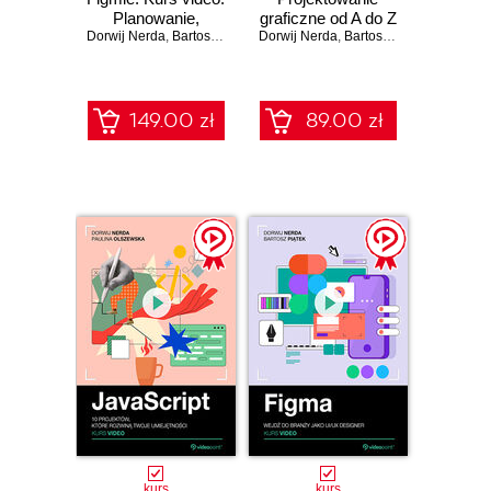
Planowanie,
graficzne od A do Z
Dorwij Nerda
tworzenie i
,
Bartosz Piątek
Dorwij Nerda
,
Bartosz Piątek
optymalizacja
149.00 zł
89.00 zł
kurs
kurs