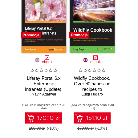
Promocja
Promocja
ebook
ebook
Liferay Portal 6.x
Wildfly Cookbook.
Enterprise
Over 90 hands-on
Intranets (Update).
recipes to
A practical guide to
Navin Agarwal
configure, deploy,
Luigi Fugaro
adopting portal
and manage Java-
(141,75 zł najniższa cena z 30
development best
(134,25 zł najniższa cena z 30
based applications
dni)
dni)
practices in an
using WildFly
Enterprise world
170.10 zł
161.10 zł
189.00 zł
(-10%)
179.00 zł
(-10%)