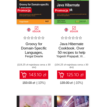
Promocja
Promocja
ebook
ebook
Groovy for
Java Hibernate
Domain-Specific
Cookbook. Over
Languages,
50 recipes to help
Second Edition.
Fergal Dearle
Yogesh Prajapati
you build dynamic
,
Vishal Ranapariya
Extend and
and powerful real-
(119,25 zł najniższa cena z 30
enhance your Java
(104,25 zł najniższa cena z 30
time Java
dni)
dni)
applications with
Hibernate
domain-specific
applications
143.10 zł
125.10 zł
scripting in Groovy
159.00 zł
(-10%)
139.00 zł
(-10%)