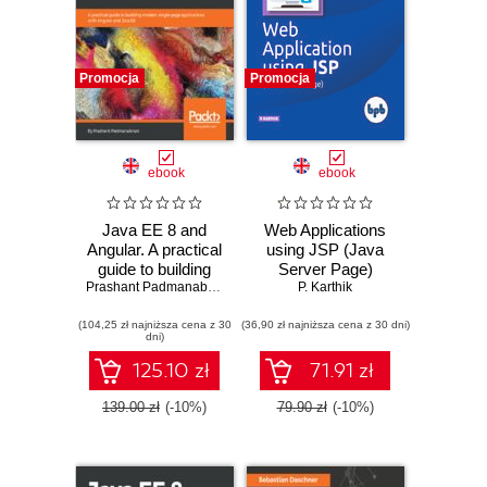
Promocja
Promocja
ebook
ebook
Java EE 8 and
Web Applications
Angular. A practical
using JSP (Java
guide to building
Server Page)
modern single-
Prashant Padmanabhan
P. Karthik
page applications
(104,25 zł najniższa cena z 30
with Angular and
(36,90 zł najniższa cena z 30 dni)
dni)
Java EE
125.10 zł
71.91 zł
139.00 zł
(-10%)
79.90 zł
(-10%)