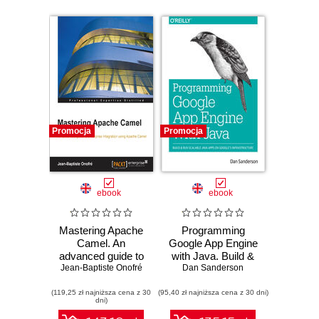
Promocja
Promocja
ebook
ebook
Mastering Apache
Programming
Camel. An
Google App Engine
advanced guide to
with Java. Build &
Jean-Baptiste Onofré
Enterprise
Run Scalable Java
Dan Sanderson
Integration using
Applications on
(119,25 zł najniższa cena z 30
Apache Camel
(95,40 zł najniższa cena z 30 dni)
Google's
dni)
Infrastructure