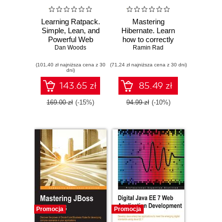
Learning Ratpack.
Mastering
Simple, Lean, and
Hibernate. Learn
Powerful Web
how to correctly
Applications
Dan Woods
utilize the most
Ramin Rad
popular Object-
(101,40 zł najniższa cena z 30
(71,24 zł najniższa cena z 30 dni)
Relational Mapping
dni)
tool for your
Enterprise
143.65 zł
85.49 zł
application
169.00 zł
(-15%)
94.99 zł
(-10%)
Promocja
Promocja