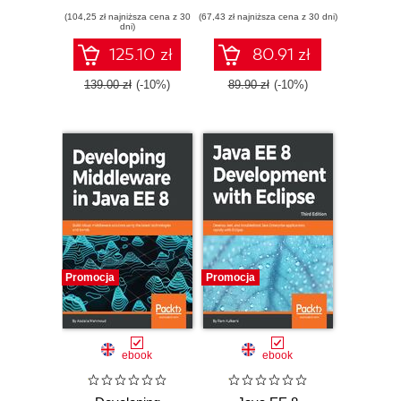
scalable
web services with
(104,25 zł najniższa cena z 30
applications with
(67,43 zł najniższa cena z 30 dni)
the Java EE 8 API
dni)
architectural
design patterns
125.10 zł
80.91 zł
139.00 zł
(-10%)
89.90 zł
(-10%)
Promocja
Promocja
ebook
ebook