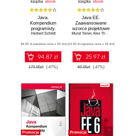
książka
ebook
książka
ebook
Java.
Java EE.
Kompendium
Zaawansowane
programisty.
wzorce projektowe
Herbert Schildt
Wydanie X
Murat Yener
,
Alex Theedom
(89,50 zł najniższa cena z 30 dni)
(24,50 zł najniższa cena z 30 dni)
94.87 zł
25.97 zł
179.00zł
(-47%)
49.00zł
(-47%)
Promocja
Promocja