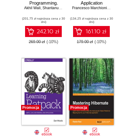
Programming.
Application
Akhil Wali
Click here to enter
,
Shantanu Kumar
,
Eduardo Díaz
Platform 7. Core
Francesco Marchioni
,
Luigi Fugaro
text
details of the
(201,75 zł najniższa cena z 30
(134,25 zł najniższa cena z 30
Enteprise server
dni)
dni)
supported by clear
directions and
242.10 zł
161.10 zł
advanced tips
269.00 zł
(-10%)
179.00 zł
(-10%)
Promocja
Promocja
ebook
ebook