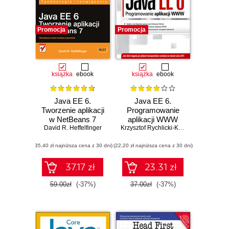
Promocja
Promocja
książka
ebook
książka
ebook
Java EE 6.
Java EE 6.
Tworzenie aplikacji
Programowanie
w NetBeans 7
aplikacji WWW
David R. Heffelfinger
Krzysztof Rychlicki-Kicior
(35,40 zł najniższa cena z 30 dni)
(22,20 zł najniższa cena z 30 dni)
37.17 zł
23.31 zł
59.00zł
(-37%)
37.00zł
(-37%)