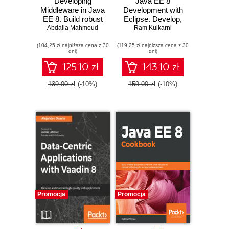
Developing
Java EE 8
Middleware in Java
Development with
EE 8. Build robust
Eclipse. Develop,
Abdalla Mahmoud
middleware
Ram Kulkarni
test, and
solutions using the
troubleshoot Java
(104,25 zł najniższa cena z 30
latest technologies
(119,25 zł najniższa cena z 30
Enterprise
dni)
dni)
and trends
applications rapidly
with Eclipse - Third
125.10 zł
143.10 zł
Edition
139.00 zł
(-10%)
159.00 zł
(-10%)
Promocja
Promocja