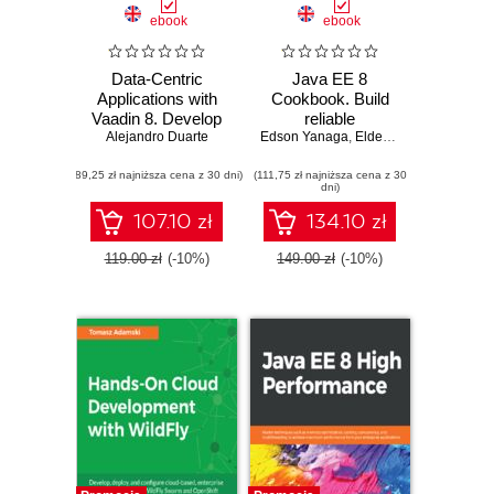
ebook
ebook
Data-Centric
Java EE 8
Applications with
Cookbook. Build
Vaadin 8. Develop
reliable
and maintain high-
Alejandro Duarte
Edson Yanaga
applications with
,
Elder Moraes
quality web
the most robust
(89,25 zł najniższa cena z 30 dni)
applications using
(111,75 zł najniższa cena z 30
and mature
dni)
Vaadin
technology for
enterprise
107.10 zł
134.10 zł
development
119.00 zł
(-10%)
149.00 zł
(-10%)