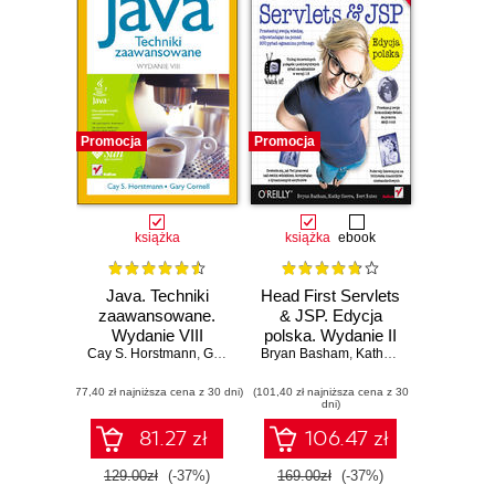
Promocja
Promocja
książka
książka
ebook
Java. Techniki
Head First Servlets
zaawansowane.
& JSP. Edycja
Wydanie VIII
polska. Wydanie II
Cay S. Horstmann
,
Gary Cornell
Bryan Basham
(Rusz głową!)
,
Kathy Sierra
,
Bert Bate
(77,40 zł najniższa cena z 30 dni)
(101,40 zł najniższa cena z 30
dni)
81.27 zł
106.47 zł
129.00zł
(-37%)
169.00zł
(-37%)