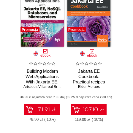
Promocja
Promocja
ebook
ebook
Building Modern
Jakarta EE
Web Applications
Cookbook.
With Jakarta EE,
Practical recipes
NoSQL Databases
Aristides Villarreal Bravo
,
Geovanny Mendoza González
for enterprise Java
Elder Moraes
,
Otávio Go
and Microservices
developers to
(36,90 zł najniższa cena z 30 dni)
(89,25 zł najniższa cena z 30 dni)
deliver large scale
applications with
Jakarta EE -
71.91 zł
107.10 zł
Second Edition
79.90 zł
(-10%)
119.00 zł
(-10%)