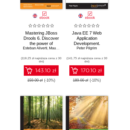
ebook
ebook
Mastering JBoss
Java EE 7 Web
Drools 6. Discover
Application
the power of
Development.
Esteban Aliverti
Drools 6 and
,
Mauricio Salatino
Develop Java
,
Peter Pilgrim
Mariano De Maio
Business Rules for
enterprise
(119,25 zł najniższa cena z 30
developing
(141,75 zł najniższa cena z 30
applications to
dni)
dni)
complex scenarios
meet the emerging
in your applications
digital standards
143.10 zł
170.10 zł
using Java EE 7
159.00 zł
(-10%)
189.00 zł
(-10%)