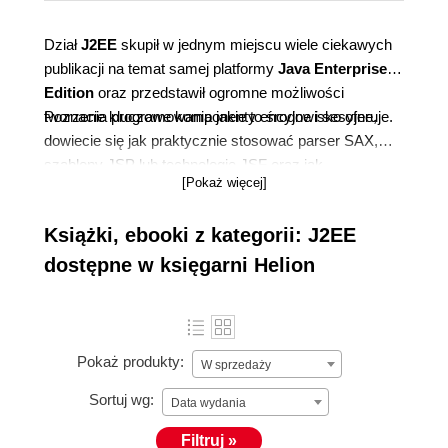
Dział
J2EE
skupił w jednym miejscu wiele ciekawych
publikacji na temat samej platformy
Java Enterprise
Edition
oraz przedstawił ogromne możliwości
tworzenia programowania jakie to środowisko oferuje.
Poznacie kluczowe komponenty encyjne i sesyjne,
dowiecie się jak praktycznie stosować parser SAX,
szablony JSP lub technologię JSF oraz jak
[Pokaż więcej]
automatycznie wygenerować szkielet kodu
źródłowego. Dowiecie się czym tak naprawdę są
Książki, ebooki z kategorii: J2EE
metodyki projektowe Rational Unified Process (RUP) i
Extreme Programming (XP). Stosując się do
dostępne w księgarni Helion
zamieszczonych w książkach wielu skutecznych
praktyk projektowych, nauczycie się również tworzyć
lub odpowiednio konfigurować aplikacje korporacyjne,
wykorzystując język UML czy narzędzia XDoclet i
Pokaż produkty:
W sprzedaży
Hibernate.
Sortuj wg:
Data wydania
Filtruj »