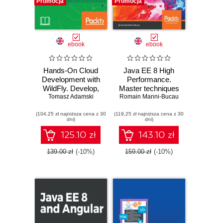
Promocja
Promocja
ebook
ebook
Hands-On Cloud
Java EE 8 High
Development with
Performance.
WildFly. Develop,
Master techniques
Tomasz Adamski
deploy, and
Romain Manni-Bucau
such as memory
configure cloud-
optimization,
(104,25 zł najniższa cena z 30
based, enterprise
(119,25 zł najniższa cena z 30
caching,
dni)
dni)
Java applications
concurrency, and
with WildFly
multithreading to
125.10 zł
143.10 zł
Swarm and
achieve maximum
OpenShift
performance from
139.00 zł
(-10%)
159.00 zł
(-10%)
your enterprise
applications