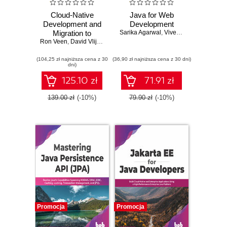
Cloud-Native
Java for Web
Development and
Development
Migration to
Sarika Agarwal
,
Vivek Gupta
Ron Veen
Jakarta EE.
,
David Vlijmincx
Transform your
(104,25 zł najniższa cena z 30
legacy Java EE
(36,90 zł najniższa cena z 30 dni)
dni)
project into a
cloud-native
125.10 zł
71.91 zł
application
139.00 zł
(-10%)
79.90 zł
(-10%)
Promocja
Promocja