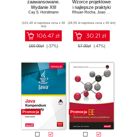
zaawansowane.
Wzorce projektowe
Wydanie XIII
i najlepsze praktyki
Cay S. Horstmann
Rhuan Rocha
,
Joao Purificacao
(101,40 zł najniższa cena z 30
(28,50 zł najniższa cena z 30 dni)
dni)
106.47 zł
30.21 zł
169.00zł
(-37%)
57.00zł
(-47%)
Promocja
Promocja