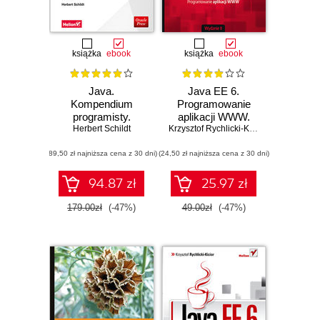
książka
ebook
książka
ebook
Java.
Java EE 6.
Kompendium
Programowanie
programisty.
aplikacji WWW.
Herbert Schildt
Wydanie IX
Wydanie II
Krzysztof Rychlicki-Kicior
(89,50 zł najniższa cena z 30 dni)
(24,50 zł najniższa cena z 30 dni)
94.87 zł
25.97 zł
179.00zł
(-47%)
49.00zł
(-47%)