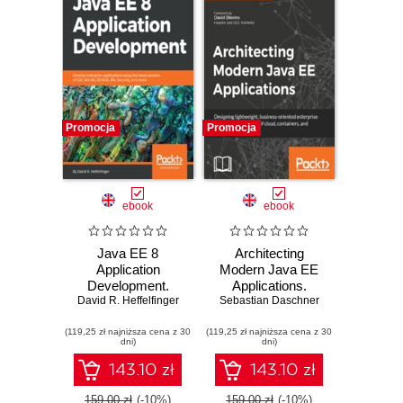
Promocja
Promocja
ebook
ebook
Java EE 8
Architecting
Application
Modern Java EE
Development.
Applications.
Develop Enterprise
David R. Heffelfinger
Sebastian Daschner
Designing
applications using
lightweight,
(119,25 zł najniższa cena z 30
the latest versions
(119,25 zł najniższa cena z 30
business-oriented
dni)
dni)
of CDI, JAX-RS,
enterprise
JSON-B, JPA,
applications in the
143.10 zł
143.10 zł
Security, and more
age of cloud,
containers, and
159.00 zł
(-10%)
159.00 zł
(-10%)