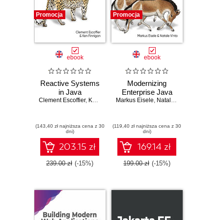
Promocja
Promocja
ebook
ebook
Reactive Systems
Modernizing
in Java
Enterprise Java
Clement Escoffier
,
Ken Finnigan
Markus Eisele
,
Natale Vinto
(143,40 zł najniższa cena z 30
(119,40 zł najniższa cena z 30
dni)
dni)
203.15 zł
169.14 zł
239.00 zł
(-15%)
199.00 zł
(-15%)