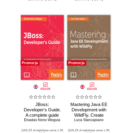
Java EE 8
Promocja
Promocja
ebook
ebook
JBoss:
Mastering Java EE
Developer's Guide.
Development with
A complete guide
WildFly. Create
Elvadas Nono Woguia
to the JBoss
Enterprise-grade
Luca Stancapiano
ecosystem
Java applications
(104,25 zł najniższa cena z 30
(119,25 zł najniższa cena z 30
with WildFly