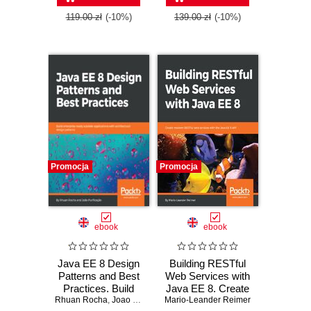
Java
microservices with
Kotlin and Java EE
119.00 zł
(-10%)
139.00 zł
(-10%)
Promocja
Promocja
ebook
ebook
Java EE 8 Design
Building RESTful
Patterns and Best
Web Services with
Practices. Build
Java EE 8. Create
Rhuan Rocha
enterprise-ready
,
Joao Carlos Purificaçao
Mario-Leander Reimer
modern RESTful