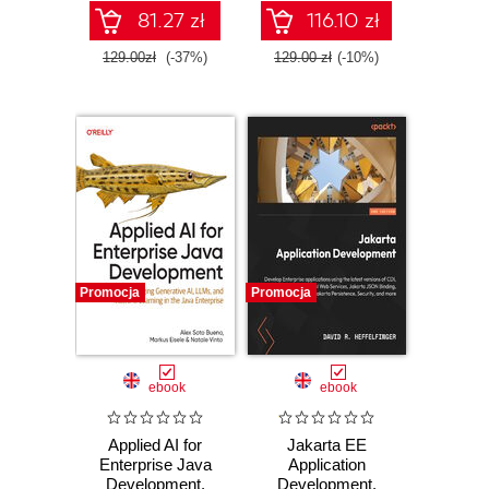
81.27 zł
116.10 zł
129.00zł
(-37%)
129.00 zł
(-10%)
Promocja
Promocja
ebook
ebook
Applied AI for
Jakarta EE
Enterprise Java
Application
Development.
Development.