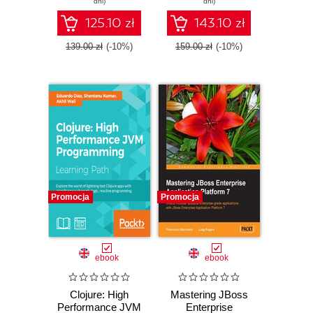
dni)
dni)
125.10 zł
143.10 zł
139.00 zł
(-10%)
159.00 zł
(-10%)
Promocja
Promocja
ebook
ebook
Clojure: High
Mastering JBoss
Performance JVM
Enterprise