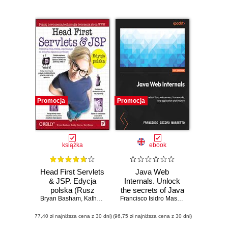
Promocja
Promocja
książka
ebook
Head First Servlets
Java Web
& JSP. Edycja
Internals. Unlock
polska (Rusz
the secrets of Java
Bryan Basham
głową!)
,
Kathy Sierra
,
Bert Bates
web servers,
Francisco Isidro Massetto
,
Bruno Souz
frameworks, and
(77,40 zł najniższa cena z 30 dni)
(96,75 zł najniższa cena z 30 dni)
application
architecture