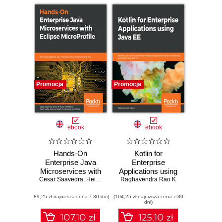
Promocja
Promocja
ebook
ebook
Hands-On
Kotlin for
Enterprise Java
Enterprise
Microservices with
Applications using
Cesar Saavedra
Eclipse
,
Heiko W. Rupp
Java EE. Develop,
Raghavendra Rao K
,
Jeff Mesnil
,
Pavol Loffay
,
Antoine 
MicroProfile. Build
test, and
(89,25 zł najniższa cena z 30 dni)
and optimize your
(104,25 zł najniższa cena z 30
troubleshoot
dni)
microservice
enterprise
architecture with
applications and
107.10 zł
125.10 zł