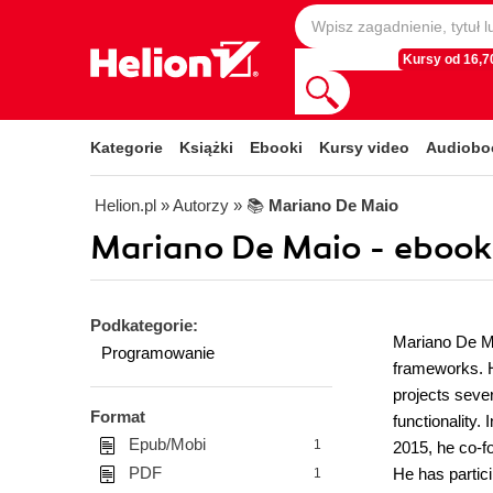
Kursy od 16,70
Kategorie
Książki
Ebooki
Kursy video
Audiobo
Helion.pl
» Autorzy
» 📚
Mariano De Maio
Mariano De Maio - ebook
Podkategorie:
Mariano De Ma
Programowanie
frameworks. H
projects sever
Format
functionality.
Epub/Mobi
1
2015, he co-f
PDF
He has partic
1