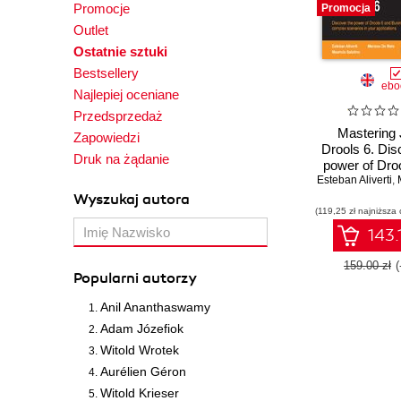
Promocje
Promocja
Outlet
Ostatnie sztuki
Bestsellery
ebo
Najlepiej oceniane
Przedsprzedaż
Mastering
Zapowiedzi
Drools 6. Dis
Druk na żądanie
power of Dro
Esteban Aliverti
Business Ru
,
M
developing 
Wyszukaj autora
(119,25 zł najniższa 
scenarios 
applicat
143.
159.00 zł
Popularni autorzy
Anil Ananthaswamy
Adam Józefiok
Witold Wrotek
Aurélien Géron
Witold Krieser