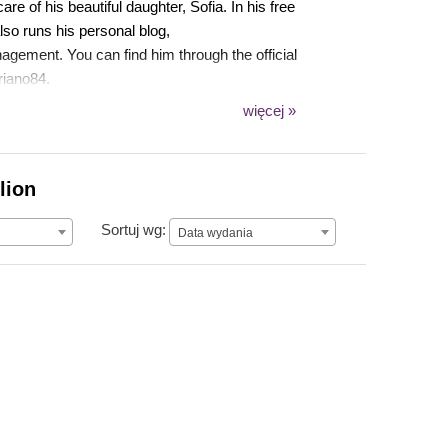
e of his beautiful daughter, Sofia. In his free
lso runs his personal blog,
ement. You can find him through the official
riano84.
więcej »
lion
Data wydania
Sortuj wg:
Data wydania