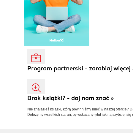
Program partnerski - zarabiaj więcej 
Brak książki? - daj nam znać »
Nie znalazłeś książki, którą powinniśmy mieć w naszej ofercie? 
Dołożymy wszelkich starań, by wskazany tytuł jak najszybciej się 