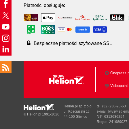
Płatności obsługuje:
Bezpieczne płatności szyfrowane SSL
Onepress.p
Videopoint.
Helion.pl sp. z o.o.
tel. (32) 230-98-63
ul. Kościuszki 1c
e-mail:
[wyświetl ema
© Helion.pl 1991-2026
44-100 Gliwice
NIP: 6312636254
Regon: 241989027