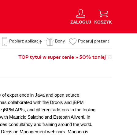
ZALOGUJ
KOSZYK
Pobierz aplikację
Bony
Podaruj prezent
TOP tytuł w super cenie » 50% taniej
s of experience in Java and open source
has collaborated with the Drools and jBPM
e jBPM APIs, and different add-ons to the tooling
ith Mauricio Salatino and Esteban Aliverti. In
es consultancy and training around the world.
er Decision Management webinars. Mariano is