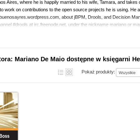
s Aires, where he is happily married to his wife, Tamara, and takes car
 to work on contributions to the open source projects he is using. He a
nbuenosayres.wordpress.com, about jBPM, Drools, and Decision Manag
annel #drools at irc.freenode.net, under the nickname mariano or ma
tora: Mariano De Maio dostępne w księgarni He
Pokaż produkty:
Wszystkie