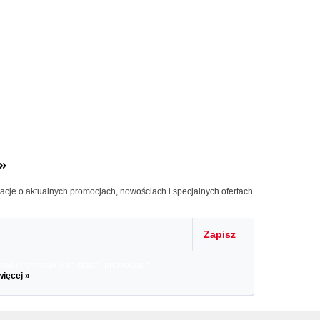
»
macje o aktualnych promocjach, nowościach i specjalnych ofertach
Zapisz
il informacje o zniżkach, promocjach
więcej »