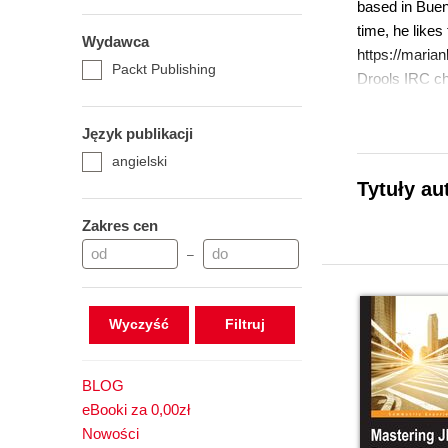
based in Bueno
time, he likes
Wydawca
https://maria
Packt Publishing
Drools IRC ch
Język publikacji
angielski
Tytuły au
Zakres cen
–
Wyczyść
BLOG
eBooki za 0,00zł
Nowości