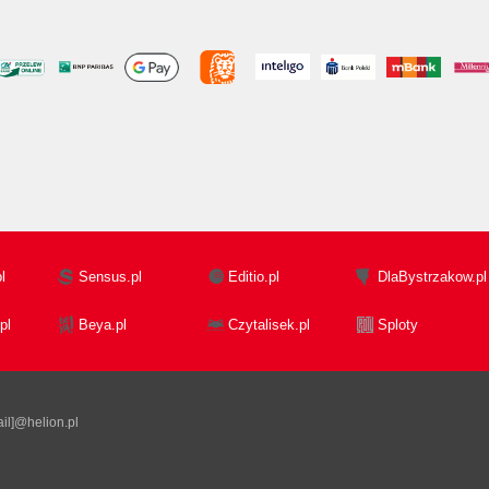
l
Sensus.pl
Editio.pl
DlaBystrzakow.pl
pl
Beya.pl
Czytalisek.pl
Sploty
il]@helion.pl