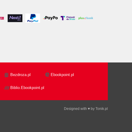
Bezdroza.pl
Ebookpoint.pl
Biblio.Ebookpoint.pl
Designed with ♥ by
Tonik.pl