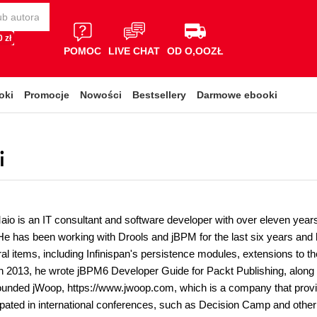
 zł
POMOC
LIVE CHAT
OD O,OOZŁ
oki
Promocje
Nowości
Bestsellery
Darmowe ebooki
i
io is an IT consultant and software developer with over eleven year
e has been working with Drools and jBPM for the last six years and 
al items, including Infinispan's persistence modules, extensions to th
 In 2013, he wrote jBPM6 Developer Guide for Packt Publishing, along w
ounded jWoop, https://www.jwoop.com, which is a company that provid
ipated in international conferences, such as Decision Camp and oth