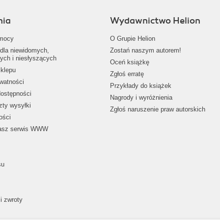
nia
Wydawnictwo Helion
mocy
O Grupie Helion
dla niewidomych,
Zostań naszym autorem!
ych i niesłyszących
Oceń książkę
klepu
Zgłoś erratę
ywatności
Przykłady do książek
dostępności
Nagrody i wyróżnienia
zty wysyłki
Zgłoś naruszenie praw autorskich
ości
nasz serwis WWW
su
i zwroty