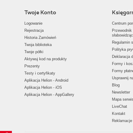
Twoje Konto
Księgar
Logowanie
Centrum po
Rejestracja
Przewodnik 
słabowidząc
Historia Zamówień
Regulamin s
Twoja biblioteka
Polityka pr
Twoje półki
Deklaracja 
Aktywuj kod na produkty
Formy i kos
Prezenty
Formy płatn
Testy i certyfikaty
Usprawnij 
Aplikacja Helion - Android
Blog
Aplikacja Helion - iOS
Newsletter
Aplikacja Helion - AppGallery
Mapa serwi
LiveChat
Kontakt
Reklamacje 