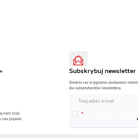
»
Subskrybuj newsletter 
Średnio raz w tygodniu dostaniesz infor
dla subskrybentów newslettera.
Daj nam znać.
*
Chcę otrzymywać na podany e-ma
u nas pojawił.
oraz nowościach wydawniczych.