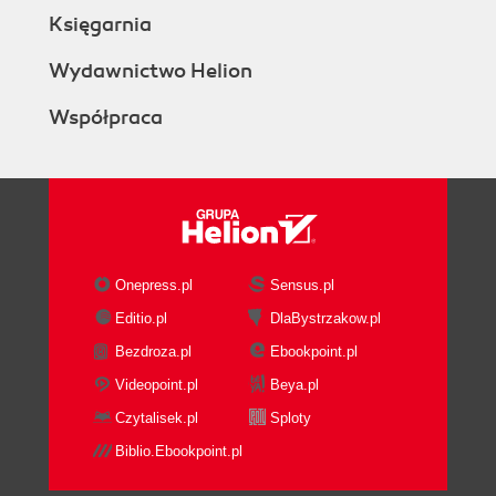
Księgarnia
Wydawnictwo Helion
Współpraca
Onepress.pl
Sensus.pl
Editio.pl
DlaBystrzakow.pl
Bezdroza.pl
Ebookpoint.pl
Videopoint.pl
Beya.pl
Czytalisek.pl
Sploty
Biblio.Ebookpoint.pl