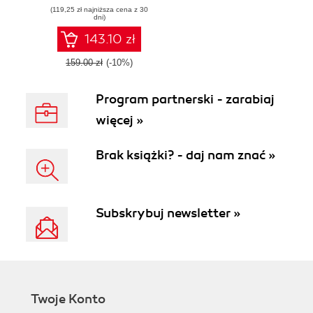
(119,25 zł najniższa cena z 30
developing
dni)
complex scenarios
in your applications
143.10 zł
159.00 zł
(-10%)
Program partnerski - zarabiaj
więcej »
Brak książki? - daj nam znać »
Subskrybuj newsletter »
Twoje Konto