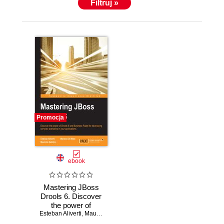
Filtruj »
Promocja
ebook
Mastering JBoss
Drools 6. Discover
the power of
Esteban Aliverti
Drools 6 and
,
Mauricio Salatino
,
Mariano De Maio
Business Rules for