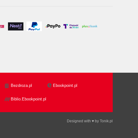
Bezdroza.pl
Ebookpoint.pl
Biblio.Ebookpoint.pl
Designed with ♥ by
Tonik.pl