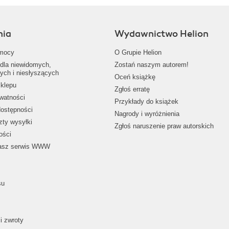
nia
Wydawnictwo Helion
mocy
O Grupie Helion
dla niewidomych,
Zostań naszym autorem!
ych i niesłyszących
Oceń książkę
klepu
Zgłoś erratę
ywatności
Przykłady do książek
dostępności
Nagrody i wyróżnienia
zty wysyłki
Zgłoś naruszenie praw autorskich
ości
nasz serwis WWW
su
i zwroty