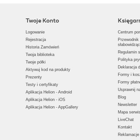
Twoje Konto
Księgar
Logowanie
Centrum po
Rejestracja
Przewodnik 
słabowidząc
Historia Zamówień
Regulamin s
Twoja biblioteka
Polityka pr
Twoje półki
Deklaracja 
Aktywuj kod na produkty
Formy i kos
Prezenty
Formy płatn
Testy i certyfikaty
Usprawnij 
Aplikacja Helion - Android
Blog
Aplikacja Helion - iOS
Newsletter
Aplikacja Helion - AppGallery
Mapa serwi
LiveChat
Kontakt
Reklamacje 