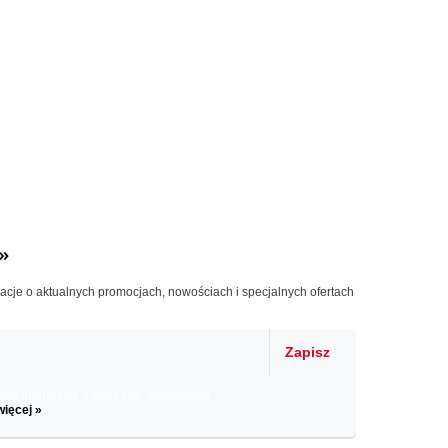
»
macje o aktualnych promocjach, nowościach i specjalnych ofertach
Zapisz
il informacje o zniżkach, promocjach
więcej »