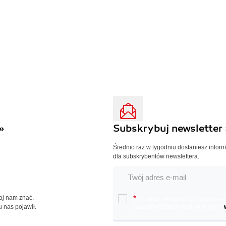
»
Subskrybuj newsletter 
Średnio raz w tygodniu dostaniesz infor
dla subskrybentów newslettera.
Daj nam znać.
*
Chcę otrzymywać na podany e-ma
u nas pojawił.
oraz nowościach wydawniczych.