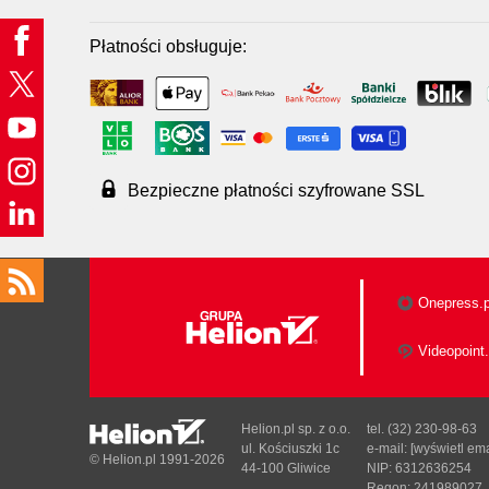
Płatności obsługuje:
Bezpieczne płatności szyfrowane SSL
Onepress.p
Videopoint.
Helion.pl sp. z o.o.
tel. (32) 230-98-63
ul. Kościuszki 1c
e-mail:
[wyświetl ema
© Helion.pl 1991-2026
44-100 Gliwice
NIP: 6312636254
Regon: 241989027