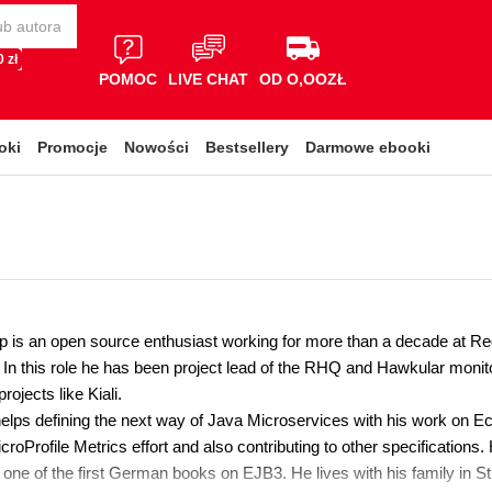
 zł
POMOC
LIVE CHAT
OD O,OOZŁ
oki
Promocje
Nowości
Bestsellery
Darmowe ebooki
 is an open source enthusiast working for more than a decade at Red
n this role he has been project lead of the RHQ and Hawkular monito
rojects like Kiali.
elps defining the next way of Java Microservices with his work on Ecl
croProfile Metrics effort and also contributing to other specifications
ne of the first German books on EJB3. He lives with his family in St