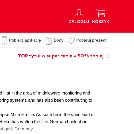
ZALOGUJ
KOSZYK
Pobierz aplikację
Bony
Podaruj prezent
TOP tytuł w super cenie » 50% taniej
 Hat in the area of middleware monitoring and
ring systems and has also been contributing to
ipse MicroProfile. As such he is the spec lead of
. Heiko has written the first German book about
uttgart, Germany.