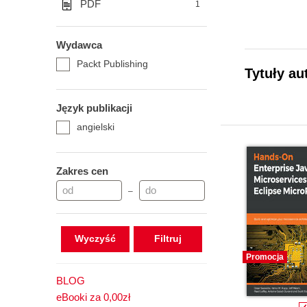
PDF
1
Wydawca
Packt Publishing
Tytuły au
Język publikacji
angielski
Zakres cen
–
Wyczyść
Promocja
BLOG
eBooki za 0,00zł