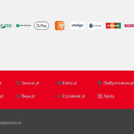
l
Sensus.pl
Editio.pl
DlaBystrzakow.pl
pl
Beya.pl
Czytalisek.pl
Sploty
il]@helion.pl