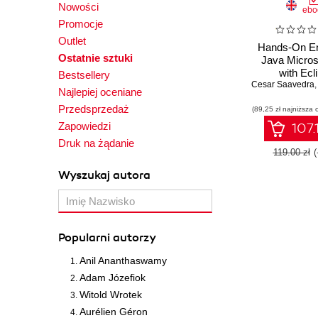
Nowości
ebo
Promocje
Outlet
Hands-On En
Ostatnie sztuki
Java Micros
with Ecl
Bestsellery
Cesar Saavedra
MicroProfile. 
Najlepiej oceniane
optimize
Przedsprzedaż
(89,25 zł najniższa 
microser
architecture 
Zapowiedzi
107.
Druk na żądanie
119.00 zł
(
Wyszukaj autora
Popularni autorzy
Anil Ananthaswamy
Adam Józefiok
Witold Wrotek
Aurélien Géron