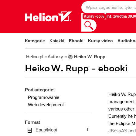
Kursy -65%
Inż. zwrotna 39,90
Kategorie
Książki
Ebooki
Kursy video
Audiobo
Helion.pl
» Autorzy
» 📚
Heiko W. Rupp
Heiko W. Rupp - ebooki
Podkategorie:
Heiko W. Rupp
Programowanie
management. I
Web development
various other p
Currently he h
Format
the Eclipse Mi
Epub/Mobi
1
JBossAS and o