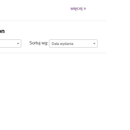
więcej »
on
Data wydania
Sortuj wg:
Data wydania