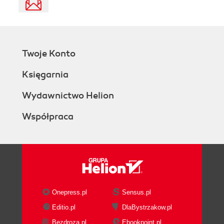
Twoje Konto
Księgarnia
Wydawnictwo Helion
Współpraca
Onepress.pl
Sensus.pl
Editio.pl
DlaBystrzakow.pl
Bezdroza.pl
Ebookpoint.pl