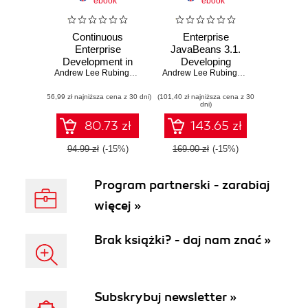
ebook
ebook
Continuous
Enterprise
Enterprise
JavaBeans 3.1.
Development in
Developing
Java
Andrew Lee Rubinger
,
Aslak Knutsen
Enterprise Java
Andrew Lee Rubinger
,
Bill Burke
Components. 6th
(56,99 zł najniższa cena z 30 dni)
(101,40 zł najniższa cena z 30
Edition
dni)
80.73 zł
143.65 zł
94.99 zł
(-15%)
169.00 zł
(-15%)
Program partnerski - zarabiaj
więcej »
Brak książki? - daj nam znać »
Subskrybuj newsletter »