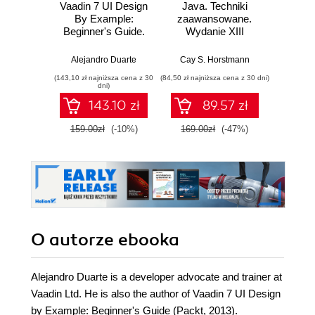
Vaadin 7 UI Design
Java. Techniki
Java.
By Example:
zaawansowane.
Wyd
Beginner's Guide.
Wydanie XIII
Do it all with Java!
Cay S
All you need is
Alejandro Duarte
Cay S. Horstmann
Vaadin and this
(143,10 zł najniższa cena z 30
(84,50 zł najniższa cena z 30 dni)
(74,50 zł naj
book which shows
dni)
you how to develop
143.10 zł
89.57 zł
web applications in
a totally hands-on
159.00zł
(-10%)
169.00zł
(-47%)
149.0
approach. By the
end of it you'll have
acquired the knack
and taken a fun
journey on the way
O autorze
ebooka
Alejandro Duarte is a developer advocate and trainer at
Vaadin Ltd. He is also the author of Vaadin 7 UI Design
by Example: Beginner's Guide (Packt, 2013).