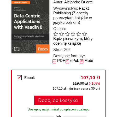
Autor:
Alejandro Duarte
Wydawnictwo:
Packt
Publishing
(Z chęcią
przeczytam książkę w
języku polskim)
Ocena:
Bądź pierwszym, który
oceni tę książkę
Stron:
202
Dostępne formaty:
PDF
ePub
Mobi
107,10 zł
Ebook
119,00 zł
(-10%)
107,10 zł najniższa cena z 30 dni
Dodaj do koszyka
Dostępny natychmiast po opłaceniu zakupu
lub