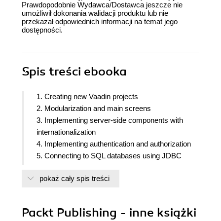
Prawdopodobnie Wydawca/Dostawca jeszcze nie
umożliwił dokonania walidacji produktu lub nie
przekazał odpowiednich informacji na temat jego
dostępności.
Spis treści
ebooka
1. Creating new Vaadin projects
2. Modularization and main screens
3. Implementing server-side components with
internationalization
4. Implementing authentication and authorization
5. Connecting to SQL databases using JDBC
6. Connecting to SQL Databases using ORM
pokaż cały spis treści
Frameworks
7. Implementing CRUD User Interfaces
8. Adding Reporting Capabilities
Packt Publishing - inne książki
9. Lazy Loading