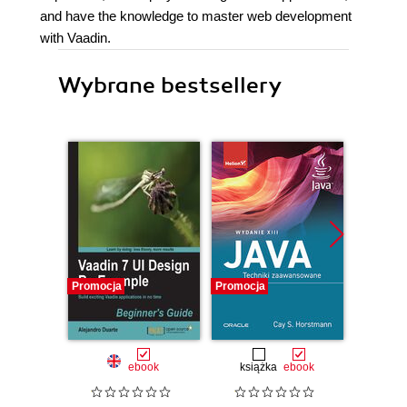
and have the knowledge to master web development
with Vaadin.
Wybrane bestsellery
Promocja
Promocja
Promocj
ebook
książka
ebook
ksią