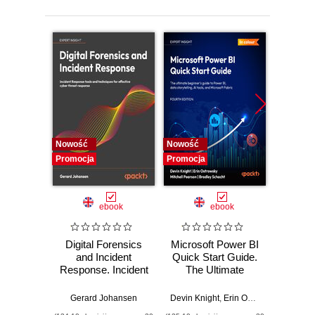
Nowość
Nowość
Nowość
Promocja
Promocja
Promocj
ebook
ebook
Digital Forensics
Microsoft Power BI
Pract
and Incident
Quick Start Guide.
Intel
Response. Incident
The Ultimate
Data-D
Response tools
Beginner's Guide
Hunti
and techniques for
to Power BI, Data
your c
Gerard Johansen
Devin Knight
,
Erin Ostrowsky
,
Mitchel
effective cyber
Storytelling, AI
effor