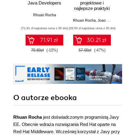
Java Developers
projektowe i
arc
najlepsze praktyki
oprog
dla i
Rhuan Rocha
Wy
Rhuan Rocha
,
Joao Purificacao
Mark Ric
(71,91 zł najniższa cena z 30 dni)
(28,50 zł najniższa cena z 30 dni)
(64,50 zł naj
71.91 zł
30.21 zł
79.89zł
(-10%)
57.00zł
(-47%)
129.0
O autorze
ebooka
Rhuan Rocha
jest doświadczonym programistą Javy
EE. Obecnie wdraża rozwiązania Red Hat oparte na
Red Hat Middleware. Wcześniej korzystał z Javy przy