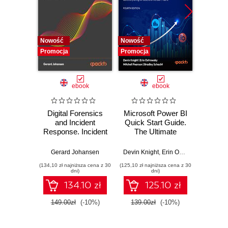
Nowość
Nowość
Nowość
Promocja
Promocja
Promocj
ebook
ebook
Digital Forensics
Microsoft Power BI
Pract
and Incident
Quick Start Guide.
Intel
Response. Incident
The Ultimate
Data-D
Response tools
Beginner's Guide
Hunti
and techniques for
to Power BI, Data
your c
Gerard Johansen
Devin Knight
,
Erin Ostrowsky
,
Mitchel
effective cyber
Storytelling, AI
effor
(134,10 zł najniższa cena z 30
(125,10 zł najniższa cena z 30
(116,10 zł 
threat response -
Tools, and
dete
dni)
dni)
Fourth Edition
Microsoft Fabric -
def
134.10 zł
125.10 zł
Fourth Edition
ATT&C
tool
149.00zł
(-10%)
139.00zł
(-10%)
129.0
E