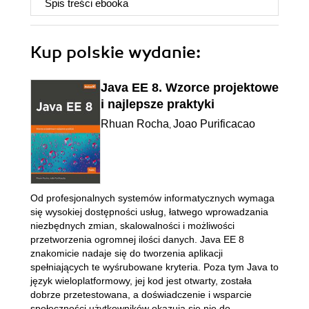
Spis treści
ebooka
Kup polskie wydanie:
Java EE 8. Wzorce projektowe
i najlepsze praktyki
Rhuan Rocha
Joao Purificacao
,
Od profesjonalnych systemów informatycznych wymaga
się wysokiej dostępności usług, łatwego wprowadzania
niezbędnych zmian, skalowalności i możliwości
przetworzenia ogromnej ilości danych. Java EE 8
znakomicie nadaje się do tworzenia aplikacji
spełniających te wyśrubowane kryteria. Poza tym Java to
język wieloplatformowy, jej kod jest otwarty, została
dobrze przetestowana, a doświadczenie i wsparcie
społeczności użytkowników okazują się nie do