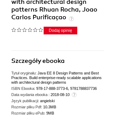
with architectural design
patterns Rhuan Rocha, Joao
Carlos Purificaçao
Dodaj opinię
Szczegóły
ebooka
Tytuł oryginału:
Java EE 8 Design Patterns and Best
Practices. Build enterprise-ready scalable applications
with architectural design patterns
ISBN Ebooka:
978-17-888-3773-6, 9781788837736
Data wydania ebooka :
2018-08-10
Język publikacji:
angielski
Rozmiar pliku Pdf:
10.3MB
Rozmiar pliku ePub:
9MB