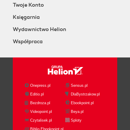
Twoje Konto
Księgarnia
Wydawnictwo Helion
Współpraca
Onepress.pl
Sensus.pl
Editio.pl
DlaBystrzakow.pl
Bezdroza.pl
Ebookpoint.pl
Videopoint.pl
Beya.pl
Czytalisek.pl
Sploty
Biblio.Ebookpoint.pl