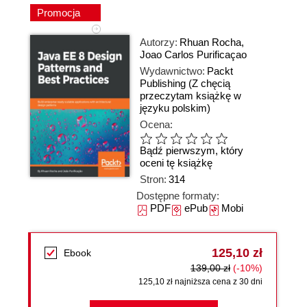
Promocja
Autorzy:
Rhuan Rocha
,
Joao Carlos Purificaçao
Wydawnictwo:
Packt
Publishing
(Z chęcią
przeczytam książkę w
języku polskim)
Ocena:
Bądź pierwszym, który
oceni tę książkę
Stron:
314
Dostępne formaty:
PDF
ePub
Mobi
125,10 zł
Ebook
139,00 zł
(-10%)
125,10 zł najniższa cena z 30 dni