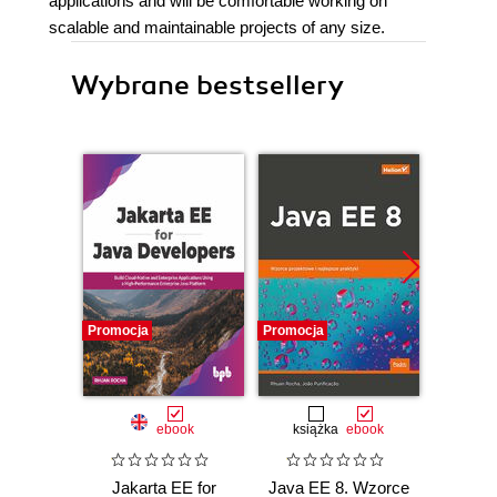
applications and will be comfortable working on
scalable and maintainable projects of any size.
Wybrane bestsellery
Promocja
Promocja
Bestselle
Promocj
ebook
książka
ebook
ksią
Jakarta EE for
Java EE 8. Wzorce
Po