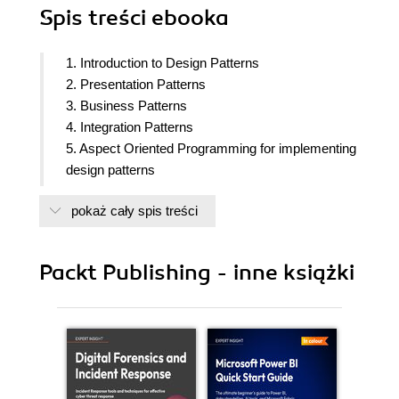
Spis treści
ebooka
1. Introduction to Design Patterns
2. Presentation Patterns
3. Business Patterns
4. Integration Patterns
5. Aspect Oriented Programming for implementing
design patterns
6. Reactive Patterns
pokaż cały spis treści
7. Microservice Patterns
8. Cloud Native Application Patterns
9. Security Patterns
Packt Publishing - inne książki
10. Deployment Patterns
11. Operational Patterns
12. Microprofile