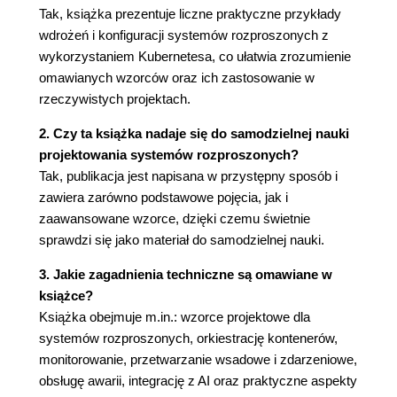
Budowanie prostej usługi PaaS za pomocą
Tak, książka prezentuje liczne praktyczne przykłady
przyczepy
wdrożeń i konfiguracji systemów rozproszonych z
Projektowanie przyczep pod kątem
wykorzystaniem Kubernetesa, co ułatwia zrozumienie
modułowości i ponownego użycia
omawianych wzorców oraz ich zastosowanie w
Parametryzacja kontenerów
rzeczywistych projektach.
Definiowanie API każdego kontenera
2. Czy ta książka nadaje się do samodzielnej nauki
Dokumentowanie kontenerów
projektowania systemów rozproszonych?
Podsumowanie
Tak, publikacja jest napisana w przystępny sposób i
4. Wzorzec Ambasador
zawiera zarówno podstawowe pojęcia, jak i
Używanie ambasadora do fragmentowania
zaawansowane wzorce, dzięki czemu świetnie
usługi
sprawdzi się jako materiał do samodzielnej nauki.
Część praktyczna: implementacja
pofragmentowanej usługi Redis
3. Jakie zagadnienia techniczne są omawiane w
Używanie ambasadora do pośredniczenia
książce?
między usługami
Książka obejmuje m.in.: wzorce projektowe dla
Używanie ambasadora do
systemów rozproszonych, orkiestrację kontenerów,
eksperymentowania lub rozdzielania żądań
monitorowanie, przetwarzanie wsadowe i zdarzeniowe,
Część praktyczna: implementacja 10%
obsługę awarii, integrację z AI oraz praktyczne aspekty
eksperymentów