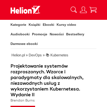
Kategorie
Książki
Ebooki
Kursy video
Audiobooki
Promocje
Nowości
Bestsellery
Darmowe ebooki
Helion.pl
»
DevOps
»
📚 Kubernetes
Projektowanie systemów
rozproszonych. Wzorce i
paradygmaty dla skalowalnych,
niezawodnych usług z
wykorzystaniem Kubernetesa.
Wydanie II
Brendan Burns