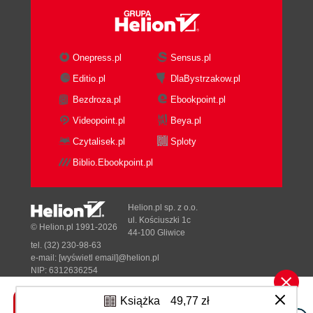
8. Wzorzec Rozrzucaj-Zbieraj
Wzorzec Rozrzucaj-Zbieraj z węzłem
głównym jako dystrybutorem
Część praktyczna: rozproszone
Onepress.pl
Sensus.pl
wyszukiwanie dokumentów
Editio.pl
DlaBystrzakow.pl
Wzorzec Rozrzucaj-Zbieraj z
Bezdroza.pl
Ebookpoint.pl
fragmentowaniem liści
Videopoint.pl
Beya.pl
Część praktyczna: pofragmentowane
wyszukiwanie dokumentów
Czytalisek.pl
Sploty
Wybieranie odpowiedniej liczby liści
Biblio.Ebookpoint.pl
Skalowanie wzorca Rozrzucaj-Zbieraj pod
kątem niezawodności i skali obliczeniowej
Podsumowanie
Helion.pl sp. z o.o.
ul. Kościuszki 1c
9. Funkcje i przetwarzanie oparte na zdarzeniach
© Helion.pl 1991-2026
44-100 Gliwice
Kiedy FaaS ma sens?
tel. (32) 230-98-63
Zalety FaaS
e-mail:
[wyświetl email]@helion.pl
NIP: 6312636254
Wyzwania FaaS
Regon: 241989027
Potrzeba przetwarzania w tle
Książka
49,77 zł
Designed with ♥ by
Tonik.pl
Potrzeba przechowywania danych w