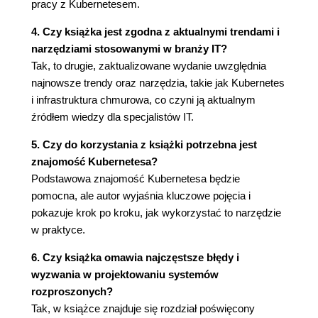
pracy z Kubernetesem.
Podsumowanie
4. Czy książka jest zgodna z aktualnymi trendami i
5. Wzorzec Adapter
narzędziami stosowanymi w branży IT?
Monitorowanie
Tak, to drugie, zaktualizowane wydanie uwzględnia
Część praktyczna: monitorowanie za
najnowsze trendy oraz narzędzia, takie jak Kubernetes
pomocą systemu Prometheus
i infrastruktura chmurowa, co czyni ją aktualnym
Rejestrowanie
źródłem wiedzy dla specjalistów IT.
Część praktyczna: normalizowanie
różnych formatów rejestrowania za
5. Czy do korzystania z książki potrzebna jest
pomocą fluentd
znajomość Kubernetesa?
Dodawanie monitora poprawności działania
Podstawowa znajomość Kubernetesa będzie
Część praktyczna: dodawanie
pomocna, ale autor wyjaśnia kluczowe pojęcia i
wszechstronnego monitorowania
pokazuje krok po kroku, jak wykorzystać to narzędzie
kondycji MySQL
w praktyce.
Podsumowanie
6. Czy książka omawia najczęstsze błędy i
Część III. Wzorce serwowania usług
wyzwania w projektowaniu systemów
6. Zreplikowane usługi o zrównoważonym
rozproszonych?
obciążeniu
Tak, w książce znajduje się rozdział poświęcony
Usługi bezstanowe