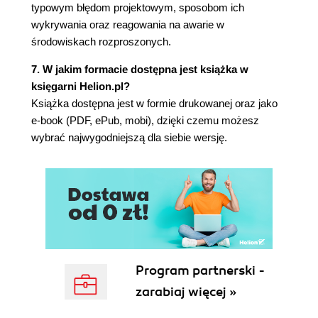
typowym błędom projektowym, sposobom ich
Sondy gotowości dla mechanizmu
wykrywania oraz reagowania na awarie w
równoważenia obciążenia
środowiskach rozproszonych.
Część praktyczna: tworzenie
zreplikowanej usługi w Kubernetesie
7. W jakim formacie dostępna jest książka w
Usługi ze śledzeniem sesji
księgarni Helion.pl?
Zreplikowane usługi warstwy aplikacji
Książka dostępna jest w formie drukowanej oraz jako
Wprowadzenie warstwy buforowania
e-book (PDF, ePub, mobi), dzięki czemu możesz
Wdrażanie pamięci podręcznej
wybrać najwygodniejszą dla siebie wersję.
Część praktyczna: wdrażanie warstwy
buforowania
Rozszerzanie warstwy buforowania
Ograniczanie przepustowości i obrona
przed atakiem DoS
Przerywanie połączenia SSL
Część praktyczna: wdrażanie serwera
nginx i przerywania połączenia SSL
Program partnerski -
Podsumowanie
zarabiaj więcej »
7. Usługi pofragmentowane