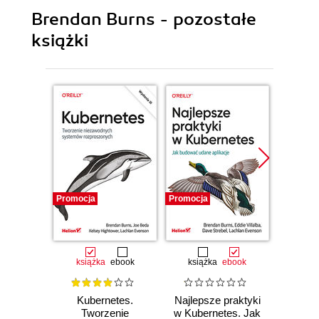
Brendan Burns - pozostałe
książki
Promocja
Promocja
Promocj
książka
ebook
książka
ebook
ksią
Kubernetes.
Najlepsze praktyki
Kub
Tworzenie
w Kubernetes. Jak
Tw