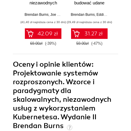
niezawodnych
budować udane
niez
systemów
aplikacje
sy
rozproszonych.
rozp
Brendan Burns
,
Joe Beda
,
Kelsey Hightower
Brendan Burns
,
,
Eddie Villalba
Lachlan Evenson
Brendan
,
Dave S
Wydanie III
Wy
(41,40 zł najniższa cena z 30 dni)
(29,49 zł najniższa cena z 30 dni)
(35,40 zł naj
42.09 zł
31.27 zł
69.00zł
(-39%)
59.00zł
(-47%)
59.0
Oceny i opinie klientów:
Projektowanie systemów
rozproszonych. Wzorce i
paradygmaty dla
skalowalnych, niezawodnych
usług z wykorzystaniem
Kubernetesa. Wydanie II
Brendan Burns