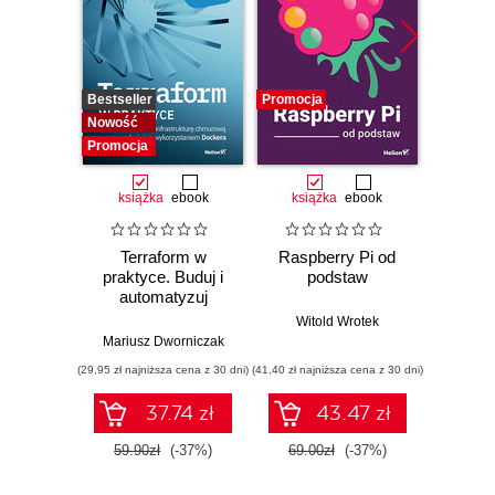
Bestseller
Promocja
Promocj
Nowość
Promocja
książka
ebook
książka
ebook
ksią
Terraform w
Raspberry Pi od
Konte
praktyce. Buduj i
podstaw
wykor
automatyzuj
Do
infrastrukturę
Po
Witold Wrotek
chmurową oraz
Mariusz Dworniczak
Pio
zarządzaj nią z
(29,95 zł najniższa cena z 30 dni)
(41,40 zł najniższa cena z 30 dni)
(23,94 zł naj
wykorzystaniem
Dockera
37.74 zł
43.47 zł
59.90zł
(-37%)
69.00zł
(-37%)
39.9