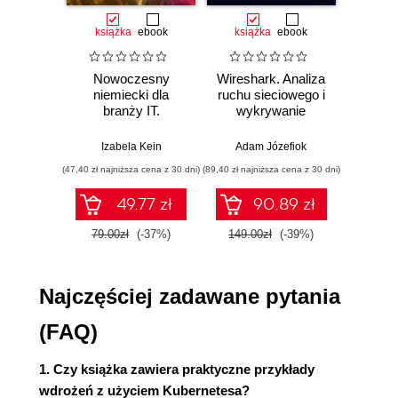
Niezawodność
książka
ebook
książka
ebook
ksią
Percentyle
Idempotentność
Nowoczesny
Wireshark. Analiza
Aut
Semantyka dostarczania
niemiecki dla
ruchu sieciowego i
prze
Integralność relacyjna
branży IT.
wykrywanie
s
Spójność danych
Praktyczne
włamań
ste
przykłady i
p
Orkiestracja i Kubernetes
Izabela Kein
Adam Józefiok
Wito
ćwiczenia
Kontrola kondycji aplikacji
(47,40 zł najniższa cena z 30 dni)
(89,40 zł najniższa cena z 30 dni)
(35,94 zł naj
Podsumowanie
49.77 zł
90.89 zł
Część II. Wzorce jednowęzłowe
79.00zł
(-37%)
149.00zł
(-39%)
59.9
3. Wzorzec Przyczepa
Przykład przyczepy: dodawanie HTTPS do
starszej usługi
Najczęściej zadawane pytania
Dynamiczna konfiguracja za pomocą
przyczepy
(FAQ)
Modułowe kontenery aplikacji
Część praktyczna: wdrażanie kontenera
1. Czy książka zawiera praktyczne przykłady
topz
wdrożeń z użyciem Kubernetesa?